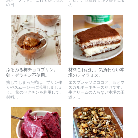
の日...
の...
ぷるぷる柿チョコプリン。
材料これだけ。気負わない本
卵・ゼラチン不使用。
場のティラミス。
熟してしまった柿は、プリン作
エスプレッソにココア、卵とマ
りやスムージーに活用しましょ
スカルポーネチーズだけです。
う。 柿のペクチンを利用して、
生クリームの入らない本場の王
材料...
道テ...