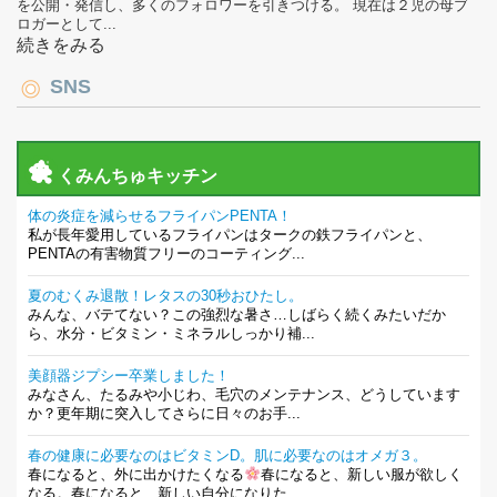
を公開・発信し、多くのフォロワーを引きつける。 現在は２児の母ブ
ロガーとして...
続きをみる
SNS
くみんちゅキッチン
体の炎症を減らせるフライパンPENTA！
私が長年愛用しているフライパンはタークの鉄フライパンと、
PENTAの有害物質フリーのコーティング...
夏のむくみ退散！レタスの30秒おひたし。
みんな、バテてない？この強烈な暑さ…しばらく続くみたいだか
ら、水分・ビタミン・ミネラルしっかり補...
美顔器ジプシー卒業しました！
みなさん、たるみや小じわ、毛穴のメンテナンス、どうしています
か？更年期に突入してさらに日々のお手...
春の健康に必要なのはビタミンD。肌に必要なのはオメガ３。
春になると、外に出かけたくなる
春になると、新しい服が欲しく
なる。春になると、新しい自分になりた...