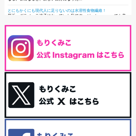
とにもかくにも現代人に足りないのは水溶性食物繊維！
最近、グラノーラ迷子になっていた私です。が、と〜〜〜っても美
味しくて栄養たっぷりのグラノーラを発...
腸活は「食事」だけだと思っていませんか？私の腸活完全版！
腸内環境を整えることは、健康維持の中でいっちばん大事！だと私
は思っています。 ヒトの免...
iHerb特大セール終了間近！みんな何買う？
最近お風呂上がりの炭酸水をシリカシリカにしているんだけど確か
に髪と爪が丈夫になった気がする。炭酸...
体に優しい、私のふるさと納税５選。
今回は、最近毎回定期的に購入している「楽天ふるさと納税」の返
礼品トップ５を紹介します。今までいろ...
更年期を穏やかに乗りきるために今できる５つのこと。
アラフィフからの体と心の整え方。 私も気づけばアラフィフ、これ
といった更年期症状はまだ...
白髪・美容・免疫力、現代人に足りないのは海藻！
たまに食べたくなる組み合わせ、海苔の佃煮＆チーズトーストにオ
リーブオイルorごま油をたらす。&n...