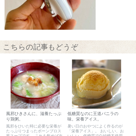
こちらの記事もどうぞ
風邪ひきさんに、滋養たっぷ
低糖質なのに王道バニラの
り鶏粥。
味。栄養アイス。
風邪をひいた時に必要な栄養が
暑い日のおやつによく作るのが
たっぷりつまったボーンブロス
「栄養アイス」。 おいしい、お
風スープです。 これを飲めば次
いしい、低糖質で白砂糖不使用