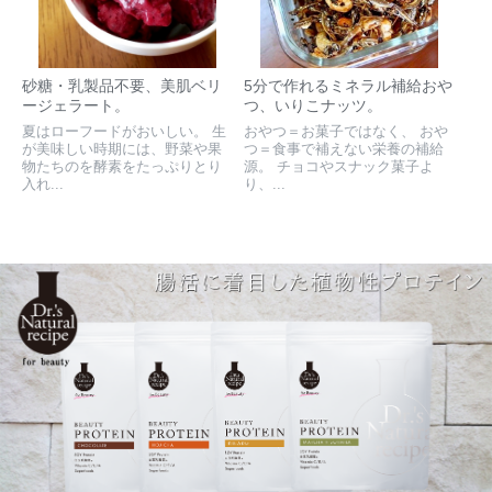
砂糖・乳製品不要、美肌ベリ
5分で作れるミネラル補給おや
ージェラート。
つ、いりこナッツ。
夏はローフードがおいしい。 生
おやつ＝お菓子ではなく、 おや
が美味しい時期には、野菜や果
つ＝食事で補えない栄養の補給
物たちのを酵素をたっぷりとり
源。 チョコやスナック菓子よ
入れ...
り、...