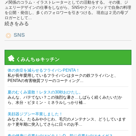
メ関係のコラム・イラストレーターとしての活動をする。 その後、ジ
ュエリーデザインの仕事をしながら、SNSやクックパッドで自身の料理
を公開・発信し、多くのフォロワーを引きつける。 現在は２児の母ブ
ロガーとして...
続きをみる
SNS
くみんちゅキッチン
体の炎症を減らせるフライパンPENTA！
私が長年愛用しているフライパンはタークの鉄フライパンと、
PENTAの有害物質フリーのコーティング...
夏のむくみ退散！レタスの30秒おひたし。
みんな、バテてない？この強烈な暑さ…しばらく続くみたいだか
ら、水分・ビタミン・ミネラルしっかり補...
美顔器ジプシー卒業しました！
みなさん、たるみや小じわ、毛穴のメンテナンス、どうしています
か？更年期に突入してさらに日々のお手...
春の健康に必要なのはビタミンD。肌に必要なのはオメガ３。