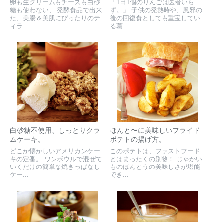
卵も生クリームもチーズも白砂
「1日1個のりんごは医者いら
糖も使わない、 発酵食品で出来
ず。」 子供の発熱時や、風邪の
た、美腸＆美肌にぴったりのテ
後の回復食としても重宝してい
ィラ...
る葛...
白砂糖不使用、しっとりクラ
ほんと〜に美味しいフライド
ムケーキ。
ポテトの揚げ方。
どこか懐かしいアメリカンケー
このポテトは、ファストフード
キの定番。 ワンボウルで混ぜて
とはまったくの別物！ じゃかい
いくだけの簡単な焼きっぱなし
ものほんとうの美味しさが堪能
ケー...
でき...