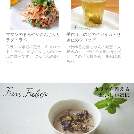
ママンのまろやかにんじんサ
手作り。のどのイガイガ・せ
ラダ・ラペ
き止めシロップ。
フランス家庭の定番、キャロッ
いわゆるお婆ちゃんの知恵「大
ト・ラペ。 要はにんじんのコー
根あめ」。 子供の頃風邪をひく
ルスローです。 にんじんのβカ
と、この「大根あめ」をおばあ
ロ...
ちゃ...