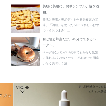
美肌に美腸に。簡単シンプル、焼き酒
粕。
美肌と美腸と美ボディを作る栄養素の宝
庫、「酒粕」を使った 体にうれしいおや
つ（＆おつまみ）...
粉と塩と蜂蜜だけ。45分でできるベ
ーグル。
ベーグルはパン作りの中でもかなり気楽
に作れるパンのひとつ。 初心者でも間違
いなく美味しく焼...