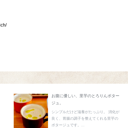
ich/
お腹に優しい、里芋のとろりんポター
ジュ。
シンプルだけど滋養がたっぷり。 消化が
良く、胃腸の調子を整えてくれる里芋の
ポタージュです。...