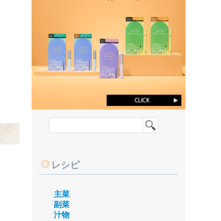
レシピ
主菜
副菜
汁物