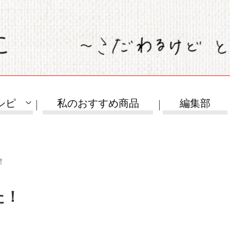
シピ
私のおすすめ商品
編集部
！
た！