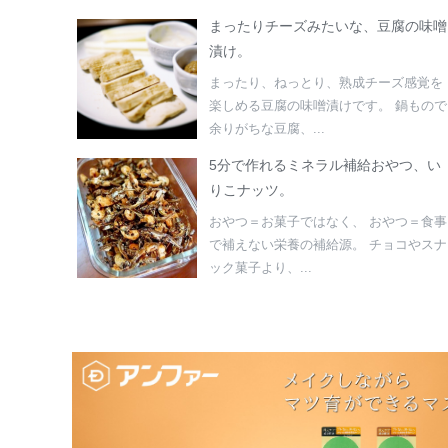
まったりチーズみたいな、豆腐の味噌
漬け。
まったり、ねっとり、熟成チーズ感覚を
楽しめる豆腐の味噌漬けです。 鍋もので
余りがちな豆腐、...
5分で作れるミネラル補給おやつ、い
りこナッツ。
おやつ＝お菓子ではなく、 おやつ＝食事
で補えない栄養の補給源。 チョコやスナ
ック菓子より、...