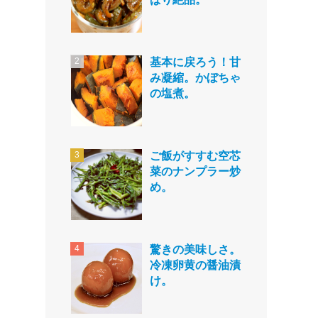
基本に戻ろう！甘
み凝縮。かぼちゃ
の塩煮。
ご飯がすすむ空芯
菜のナンプラー炒
め。
驚きの美味しさ。
冷凍卵黄の醤油漬
け。