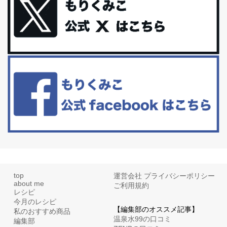
礼品トップ５を紹介します。今までいろ...
更年期を穏やかに乗りきるために今できる５つのこと。
アラフィフからの体と心の整え方。 私も気づけばアラフィフ、これ
といった更年期症状はまだ...
白髪・美容・免疫力、現代人に足りないのは海藻！
たまに食べたくなる組み合わせ、海苔の佃煮＆チーズトーストにオ
リーブオイルorごま油をたらす。&n...
top
運営会社
プライバシーポリシー
about me
ご利用規約
レシピ
今月のレシピ
【編集部のオススメ記事】
私のおすすめ商品
温泉水99の口コミ
編集部