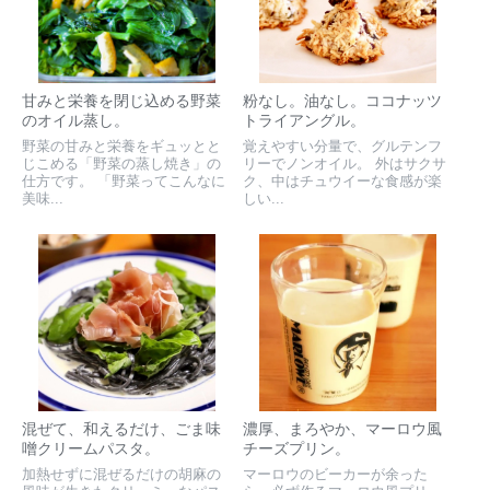
甘みと栄養を閉じ込める野菜
粉なし。油なし。ココナッツ
のオイル蒸し。
トライアングル。
野菜の甘みと栄養をギュッとと
覚えやすい分量で、グルテンフ
じこめる「野菜の蒸し焼き」の
リーでノンオイル。 外はサクサ
仕方です。 「野菜ってこんなに
ク、中はチュウイーな食感が楽
美味...
しい...
混ぜて、和えるだけ、ごま味
濃厚、まろやか、マーロウ風
噌クリームパスタ。
チーズプリン。
加熱せずに混ぜるだけの胡麻の
マーロウのビーカーが余った