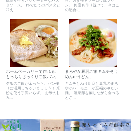
風味が生きたクリーミーなパス
ら、必ず作るマーロウ風プリ
タソース。 ゆでたてのパスタと
ン。 何度も作り続けて、今はこ
和え...
の配合に...
ホームベーカリーで作れる、
まろやか豆乳ごまキムチそう
もっちりさっくりご飯パン。
めんorうどん。
夕飯のご飯が余ったら、パン作
キムチとねり胡麻と豆乳のまろ
りに活用しちゃいましょう！ 米
やかハーモニーが至福の冷たい
粉を使う手間いらず。 お米の甘
麺。 温泉卵を崩しながら食べる
み...
とさ...