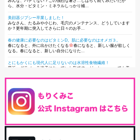
みんな、バテてない？この強烈な暑さ…しばらく続くみたいだか
ら、水分・ビタミン・ミネラルしっかり補...
美顔器ジプシー卒業しました！
みなさん、たるみや小じわ、毛穴のメンテナンス、どうしています
か？更年期に突入してさらに日々のお手...
春の健康に必要なのはビタミンD。肌に必要なのはオメガ３。
春になると、外に出かけたくなる
春になると、新しい服が欲しく
なる。春になると、新しい自分になりた...
とにもかくにも現代人に足りないのは水溶性食物繊維！
最近、グラノーラ迷子になっていた私です。が、と〜〜〜っても美
味しくて栄養たっぷりのグラノーラを発...
腸活は「食事」だけだと思っていませんか？私の腸活完全版！
腸内環境を整えることは、健康維持の中でいっちばん大事！だと私
は思っています。 ヒトの免...
iHerb特大セール終了間近！みんな何買う？
最近お風呂上がりの炭酸水をシリカシリカにしているんだけど確か
に髪と爪が丈夫になった気がする。炭酸...
体に優しい、私のふるさと納税５選。
今回は、最近毎回定期的に購入している「楽天ふるさと納税」の返