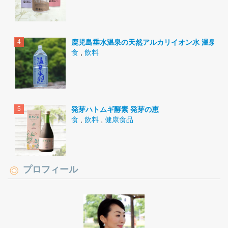
鹿児島垂水温泉の天然アルカリイオン水 温泉水9
食
,
飲料
発芽ハトムギ酵素 発芽の恵
食
,
飲料
,
健康食品
プロフィール