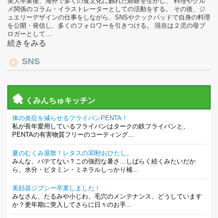
美大卒業後、海外で多くの食文化に触れた経験を生かし、 料理やグル
メ関係のコラム・イラストレーターとしての活動をする。 その後、ジ
ュエリーデザインの仕事をしながら、SNSやクックパッドで自身の料理
を公開・発信し、多くのフォロワーを引きつける。 現在は２児の母ブ
ロガーとして...
続きをみる
SNS
くみんちゅキッチン
体の炎症を減らせるフライパンPENTA！
私が長年愛用しているフライパンはタークの鉄フライパンと、
PENTAの有害物質フリーのコーティング...
夏のむくみ退散！レタスの30秒おひたし。
みんな、バテてない？この強烈な暑さ…しばらく続くみたいだか
ら、水分・ビタミン・ミネラルしっかり補...
美顔器ジプシー卒業しました！
みなさん、たるみや小じわ、毛穴のメンテナンス、どうしています
か？更年期に突入してさらに日々のお手...