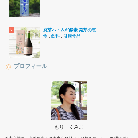
発芽ハトムギ酵素 発芽の恵
食
,
飲料
,
健康食品
プロフィール
もり くみこ