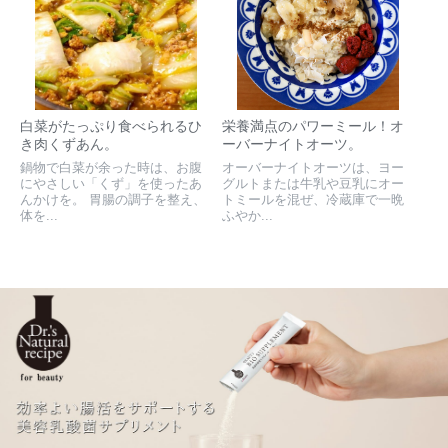
白菜がたっぷり食べられるひ
栄養満点のパワーミール！オ
き肉くずあん。
ーバーナイトオーツ。
鍋物で白菜が余った時は、お腹
オーバーナイトオーツは、ヨー
にやさしい「くず」を使ったあ
グルトまたは牛乳や豆乳にオー
んかけを。 胃腸の調子を整え、
トミールを混ぜ、冷蔵庫で一晩
体を...
ふやか...