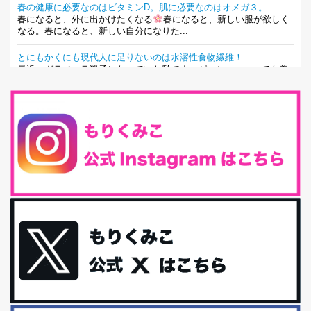
春の健康に必要なのはビタミンD。肌に必要なのはオメガ３。
春になると、外に出かけたくなる
春になると、新しい服が欲しく
なる。春になると、新しい自分になりた...
とにもかくにも現代人に足りないのは水溶性食物繊維！
最近、グラノーラ迷子になっていた私です。が、と〜〜〜っても美
味しくて栄養たっぷりのグラノーラを発...
腸活は「食事」だけだと思っていませんか？私の腸活完全版！
腸内環境を整えることは、健康維持の中でいっちばん大事！だと私
は思っています。 ヒトの免...
iHerb特大セール終了間近！みんな何買う？
最近お風呂上がりの炭酸水をシリカシリカにしているんだけど確か
に髪と爪が丈夫になった気がする。炭酸...
体に優しい、私のふるさと納税５選。
今回は、最近毎回定期的に購入している「楽天ふるさと納税」の返
礼品トップ５を紹介します。今までいろ...
更年期を穏やかに乗りきるために今できる５つのこと。
アラフィフからの体と心の整え方。 私も気づけばアラフィフ、これ
といった更年期症状はまだ...
白髪・美容・免疫力、現代人に足りないのは海藻！