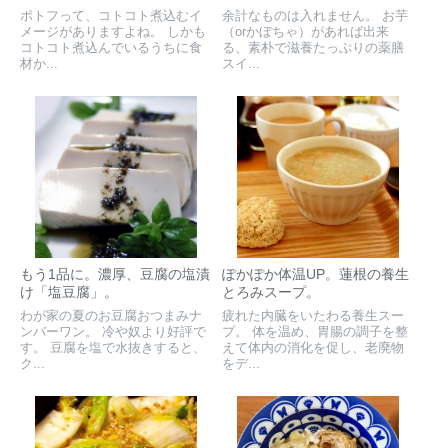
ポトフって、コトコト煮込むイ
余計なものは入れません。 お芋
メージがありますよね。 しかも
（orかぼちゃ）があれば出来
コトコト煮込んでいるうちに食
る、素朴で滋養たっぷりの薬膳
材か...
スイ...
もう1品に。濃厚、豆腐の塩漬
ぽかぽか体温UP。蓮根の養生
け「塩豆腐」。
とろみスープ。
わが家の夏のお豆腐おつまみナ
疲れた内臓をいたわる養生スー
ンバーワン。 冷や奴より好評で
プ。 体を温め、胃腸の調子を整
す。 豆腐を塩で水抜きすると、
えて体内の消化を促し、老廃物
ク...
をデ...