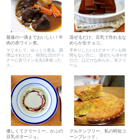
最後の一滴までおいしい！牛
混ぜるだけ。豆乳で作れるな
肉の赤ワイン煮。
めらか生チョコ。
マリネして、ゆっくり煮る。調
手作りしたいけどオーブンも時
理はそれだけ。 特別な日のディ
間もない方に。 混ぜたら冷やす
ナーに赤ワインを丸1本使った、
だけ。口どけなめらか。生クリ
ス...
ーム...
優しくてクリーミー。かぶの
グルテンフリー、私の時短コ
豆乳ポタージュ。
ーンブレッド。