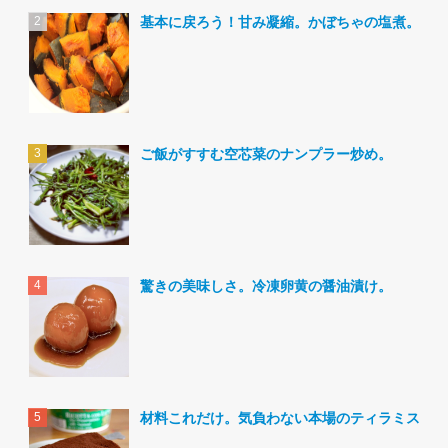
基本に戻ろう！甘み凝縮。かぼちゃの塩煮。
ご飯がすすむ空芯菜のナンプラー炒め。
驚きの美味しさ。冷凍卵黄の醤油漬け。
材料これだけ。気負わない本場のティラミス。