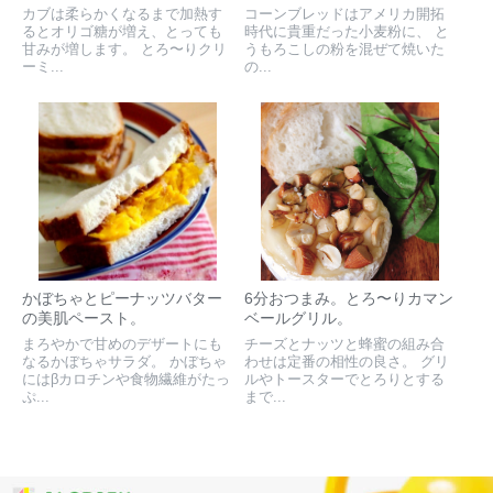
カブは柔らかくなるまで加熱す
コーンブレッドはアメリカ開拓
るとオリゴ糖が増え、とっても
時代に貴重だった小麦粉に、 と
甘みが増します。 とろ〜りクリ
うもろこしの粉を混ぜて焼いた
ーミ...
の...
かぼちゃとピーナッツバター
6分おつまみ。とろ〜りカマン
の美肌ペースト。
ベールグリル。
まろやかで甘めのデザートにも
チーズとナッツと蜂蜜の組み合
なるかぼちゃサラダ。 かぼちゃ
わせは定番の相性の良さ。 グリ
にはβカロチンや食物繊維がたっ
ルやトースターでとろりとする
ぷ...
まで...