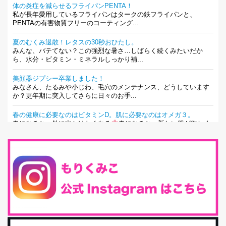
体の炎症を減らせるフライパンPENTA！
私が長年愛用しているフライパンはタークの鉄フライパンと、
PENTAの有害物質フリーのコーティング...
夏のむくみ退散！レタスの30秒おひたし。
みんな、バテてない？この強烈な暑さ…しばらく続くみたいだか
ら、水分・ビタミン・ミネラルしっかり補...
美顔器ジプシー卒業しました！
みなさん、たるみや小じわ、毛穴のメンテナンス、どうしています
か？更年期に突入してさらに日々のお手...
春の健康に必要なのはビタミンD。肌に必要なのはオメガ３。
春になると、外に出かけたくなる
春になると、新しい服が欲しく
なる。春になると、新しい自分になりた...
とにもかくにも現代人に足りないのは水溶性食物繊維！
最近、グラノーラ迷子になっていた私です。が、と〜〜〜っても美
味しくて栄養たっぷりのグラノーラを発...
腸活は「食事」だけだと思っていませんか？私の腸活完全版！
腸内環境を整えることは、健康維持の中でいっちばん大事！だと私
は思っています。 ヒトの免...
iHerb特大セール終了間近！みんな何買う？