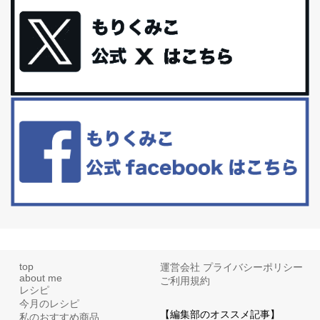
最近お風呂上がりの炭酸水をシリカシリカにしているんだけど確か
に髪と爪が丈夫になった気がする。炭酸...
体に優しい、私のふるさと納税５選。
今回は、最近毎回定期的に購入している「楽天ふるさと納税」の返
礼品トップ５を紹介します。今までいろ...
更年期を穏やかに乗りきるために今できる５つのこと。
アラフィフからの体と心の整え方。 私も気づけばアラフィフ、これ
といった更年期症状はまだ...
top
運営会社
プライバシーポリシー
about me
ご利用規約
レシピ
今月のレシピ
【編集部のオススメ記事】
私のおすすめ商品