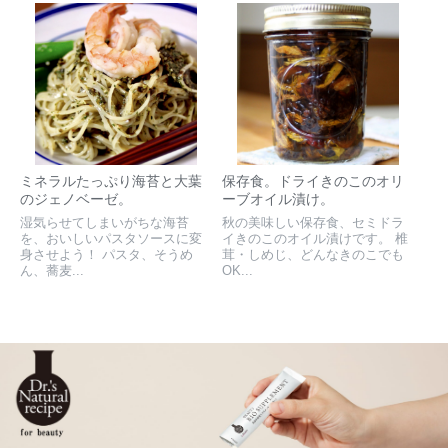
ミネラルたっぷり海苔と大葉
保存食。ドライきのこのオリ
のジェノベーゼ。
ーブオイル漬け。
湿気らせてしまいがちな海苔
秋の美味しい保存食、セミドラ
を、おいしいパスタソースに変
イきのこのオイル漬けです。 椎
身させよう！ パスタ、そうめ
茸・しめじ、どんなきのこでも
ん、蕎麦...
OK...