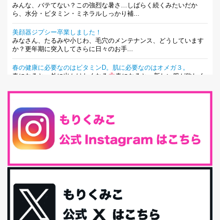
みんな、バテてない？この強烈な暑さ…しばらく続くみたいだか
ら、水分・ビタミン・ミネラルしっかり補...
美顔器ジプシー卒業しました！
みなさん、たるみや小じわ、毛穴のメンテナンス、どうしています
か？更年期に突入してさらに日々のお手...
春の健康に必要なのはビタミンD。肌に必要なのはオメガ３。
春になると、外に出かけたくなる
春になると、新しい服が欲しく
なる。春になると、新しい自分になりた...
とにもかくにも現代人に足りないのは水溶性食物繊維！
最近、グラノーラ迷子になっていた私です。が、と〜〜〜っても美
味しくて栄養たっぷりのグラノーラを発...
腸活は「食事」だけだと思っていませんか？私の腸活完全版！
腸内環境を整えることは、健康維持の中でいっちばん大事！だと私
は思っています。 ヒトの免...
iHerb特大セール終了間近！みんな何買う？
最近お風呂上がりの炭酸水をシリカシリカにしているんだけど確か
に髪と爪が丈夫になった気がする。炭酸...
体に優しい、私のふるさと納税５選。
今回は、最近毎回定期的に購入している「楽天ふるさと納税」の返