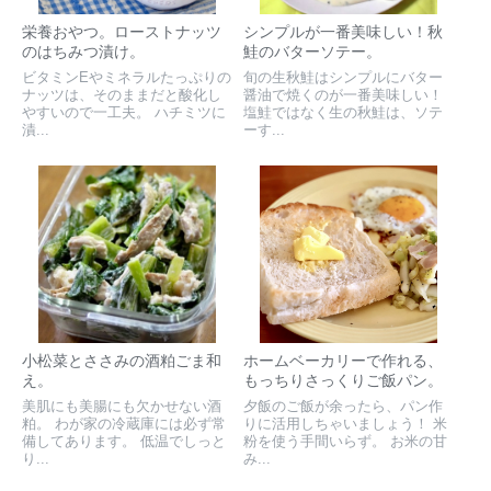
栄養おやつ。ローストナッツ
シンプルが一番美味しい！秋
のはちみつ漬け。
鮭のバターソテー。
ビタミンEやミネラルたっぷりの
旬の生秋鮭はシンプルにバター
ナッツは、そのままだと酸化し
醤油で焼くのが一番美味しい！
やすいので一工夫。 ハチミツに
塩鮭ではなく生の秋鮭は、ソテ
漬...
ーす...
小松菜とささみの酒粕ごま和
ホームベーカリーで作れる、
え。
もっちりさっくりご飯パン。
美肌にも美腸にも欠かせない酒
夕飯のご飯が余ったら、パン作
粕。 わが家の冷蔵庫には必ず常
りに活用しちゃいましょう！ 米
備してあります。 低温でしっと
粉を使う手間いらず。 お米の甘
り...
み...