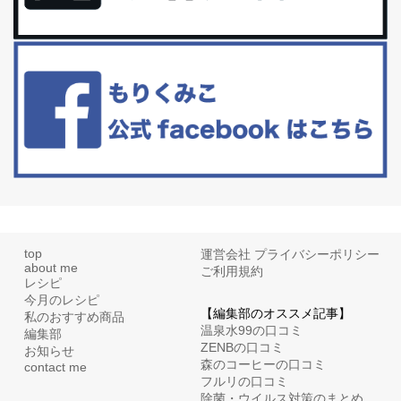
礼品トップ５を紹介します。今までいろ...
更年期を穏やかに乗りきるために今できる５つのこと。
アラフィフからの体と心の整え方。 私も気づけばアラフィフ、これ
といった更年期症状はまだ...
top
運営会社
プライバシーポリシー
about me
ご利用規約
レシピ
今月のレシピ
【編集部のオススメ記事】
私のおすすめ商品
温泉水99の口コミ
編集部
ZENBの口コミ
お知らせ
森のコーヒーの口コミ
contact me
フルリの口コミ
除菌・ウイルス対策のまとめ