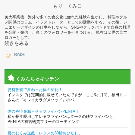
もり くみこ
美大卒業後、海外で多くの食文化に触れた経験を生かし、 料理やグル
メ関係のコラム・イラストレーターとしての活動をする。 その後、ジ
ュエリーデザインの仕事をしながら、SNSやクックパッドで自身の料理
を公開・発信し、多くのフォロワーを引きつける。 現在は２児の母ブ
ロガーとして...
続きをみる
SNS
くみんちゅキッチン
姿勢改善で変わった体の変化！
インスタでは定期的に載せていたんですが、ここ3ヶ月間、福田ミエ
さんの『キレイカラダメソッド』のパ...
体の炎症を減らせるフライパンPENTA！
私が長年愛用しているフライパンはタークの鉄フライパンと、
PENTAの有害物質フリーのコーティング...
夏のむくみ退散！レタスの30秒おひたし。