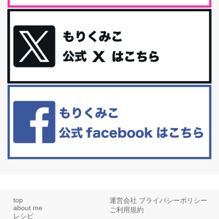
体に優しい、私のふるさと納税５選。
今回は、最近毎回定期的に購入している「楽天ふるさと納税」の返
礼品トップ５を紹介します。今までいろ...
更年期を穏やかに乗りきるために今できる５つのこと。
アラフィフからの体と心の整え方。 私も気づけばアラフィフ、これ
といった更年期症状はまだ...
白髪・美容・免疫力、現代人に足りないのは海藻！
たまに食べたくなる組み合わせ、海苔の佃煮＆チーズトーストにオ
リーブオイルorごま油をたらす。&n...
top
運営会社
プライバシーポリシー
about me
ご利用規約
レシピ