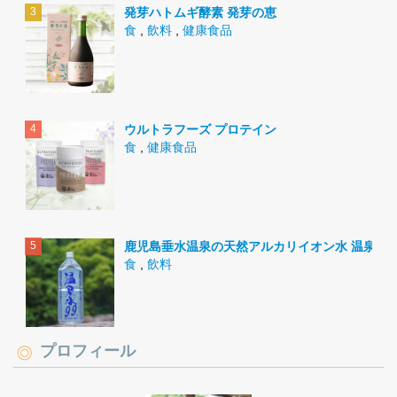
発芽ハトムギ酵素 発芽の恵
食
,
飲料
,
健康食品
ウルトラフーズ プロテイン
食
,
健康食品
鹿児島垂水温泉の天然アルカリイオン水 温泉水9
食
,
飲料
プロフィール