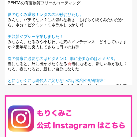
PENTAの有害物質フリーのコーティング...
夏のむくみ退散！レタスの30秒おひたし。
みんな、バテてない？この強烈な暑さ…しばらく続くみたいだか
ら、水分・ビタミン・ミネラルしっかり補...
美顔器ジプシー卒業しました！
みなさん、たるみや小じわ、毛穴のメンテナンス、どうしています
か？更年期に突入してさらに日々のお手...
春の健康に必要なのはビタミンD。肌に必要なのはオメガ３。
春になると、外に出かけたくなる
春になると、新しい服が欲しく
なる。春になると、新しい自分になりた...
とにもかくにも現代人に足りないのは水溶性食物繊維！
最近、グラノーラ迷子になっていた私です。が、と〜〜〜っても美
味しくて栄養たっぷりのグラノーラを発...
腸活は「食事」だけだと思っていませんか？私の腸活完全版！
腸内環境を整えることは、健康維持の中でいっちばん大事！だと私
は思っています。 ヒトの免...
iHerb特大セール終了間近！みんな何買う？
最近お風呂上がりの炭酸水をシリカシリカにしているんだけど確か
に髪と爪が丈夫になった気がする。炭酸...