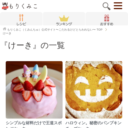
もりくみこ（くみんちゅ）公式サイト〜こだわるけどとらわれない〜
TOP
けーき
『けーき』の一覧
シンプルな材料だけで王道スポ
ハロウィン。秘密のパンプキン