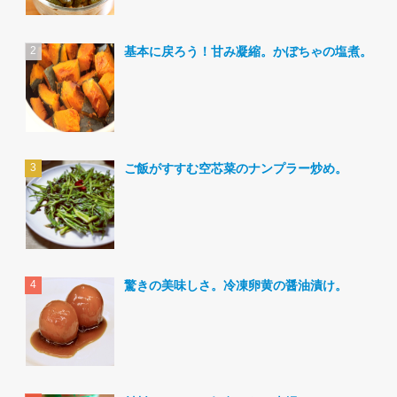
基本に戻ろう！甘み凝縮。かぼちゃの塩煮。
ご飯がすすむ空芯菜のナンプラー炒め。
驚きの美味しさ。冷凍卵黄の醤油漬け。