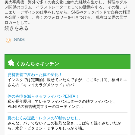
美大卒業後、海外で多くの食文化に触れた経験を生かし、 料理やグル
メ関係のコラム・イラストレーターとしての活動をする。 その後、ジ
ュエリーデザインの仕事をしながら、SNSやクックパッドで自身の料理
を公開・発信し、多くのフォロワーを引きつける。 現在は２児の母ブ
ロガーとして...
続きをみる
SNS
くみんちゅキッチン
姿勢改善で変わった体の変化！
インスタでは定期的に載せていたんですが、ここ3ヶ月間、福田ミエ
さんの『キレイカラダメソッド』のパ...
体の炎症を減らせるフライパンPENTA！
私が長年愛用しているフライパンはタークの鉄フライパンと、
PENTAの有害物質フリーのコーティング...
夏のむくみ退散！レタスの30秒おひたし。
みんな、バテてない？この強烈な暑さ…しばらく続くみたいだか
ら、水分・ビタミン・ミネラルしっかり補...