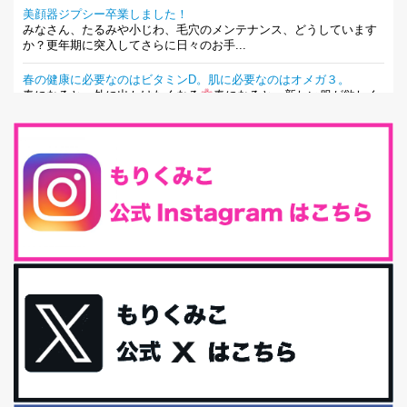
美顔器ジプシー卒業しました！
みなさん、たるみや小じわ、毛穴のメンテナンス、どうしています
か？更年期に突入してさらに日々のお手...
春の健康に必要なのはビタミンD。肌に必要なのはオメガ３。
春になると、外に出かけたくなる
春になると、新しい服が欲しく
なる。春になると、新しい自分になりた...
とにもかくにも現代人に足りないのは水溶性食物繊維！
最近、グラノーラ迷子になっていた私です。が、と〜〜〜っても美
味しくて栄養たっぷりのグラノーラを発...
腸活は「食事」だけだと思っていませんか？私の腸活完全版！
腸内環境を整えることは、健康維持の中でいっちばん大事！だと私
は思っています。 ヒトの免...
iHerb特大セール終了間近！みんな何買う？
最近お風呂上がりの炭酸水をシリカシリカにしているんだけど確か
に髪と爪が丈夫になった気がする。炭酸...
体に優しい、私のふるさと納税５選。
今回は、最近毎回定期的に購入している「楽天ふるさと納税」の返
礼品トップ５を紹介します。今までいろ...
更年期を穏やかに乗りきるために今できる５つのこと。