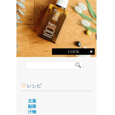
レシピ
主菜
副菜
汁物