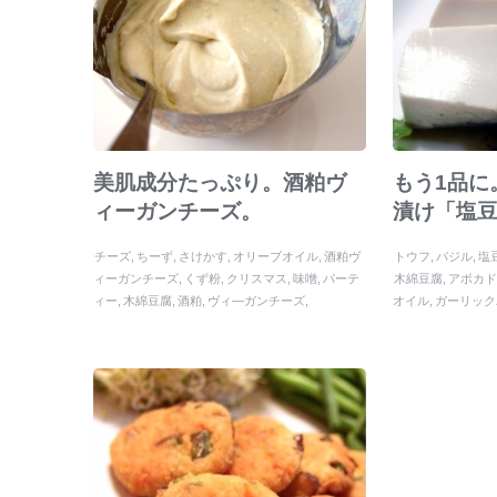
美肌成分たっぷり。酒粕ヴ
もう1品に
ィーガンチーズ。
漬け「塩
チーズ
ちーず
さけかす
オリーブオイル
酒粕ヴ
トウフ
バジル
塩
ィーガンチーズ
くず粉
クリスマス
味噌
パーテ
木綿豆腐
アボカ
ィー
木綿豆腐
酒粕
ヴィ―ガンチーズ
オイル
ガーリック
ふ
塩麹