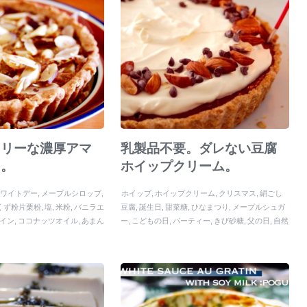
フリーな濃厚アマ
乳製品不要。ダレない豆腐
ヌ。
ホイップクリーム。
ホワイトデー
メープルシロップ
ホイップ
ホイップクリーム
クリスマス
絹ごし
くず粉片栗粉
塩
米粉
バニラエ
豆腐
誕生日
甜菜糖
ひなまつり
メープルシュガ
イン
ココナッツオイル
あまん
ー
こどもの日
パーティー
きび砂糖
父の日
自然
生日
木綿豆腐
パーティー
オイ
塩
バレンタイン
母の日
バニラエッセンス
くり
の日
アーモンドプードル
母の
ーむ
ホワイトデー
ココナッツオイル
クリーム
木綿豆腐
ほいっぷ
豆腐ホイップクリーム