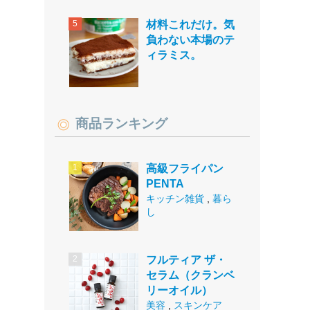
材料これだけ。気
負わない本場のテ
ィラミス。
商品ランキング
高級フライパン
PENTA
キッチン雑貨
,
暮ら
し
フルティア ザ・
セラム（クランベ
リーオイル）
美容
,
スキンケア