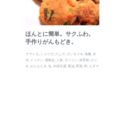
ほんとに簡単。サクふわ。
手作りがんもどき。
ヤマイモ
ショウガ
だし汁
ガンモドキ
味醂
弁
当
インゲン
運動会
人参
ダイコン
体育祭
ひじ
き
がんもどき
塩
木綿豆腐
醤油
野菜
卵
エダマ
メ
片栗粉
ナガイモ
ネギ