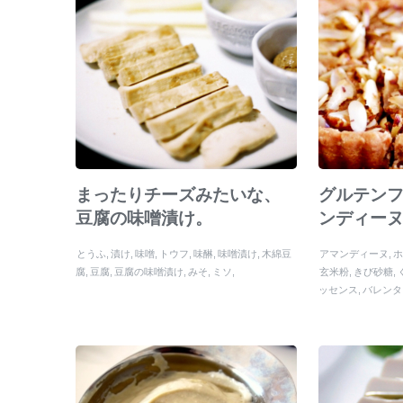
まったりチーズみたいな、
グルテン
豆腐の味噌漬け。
ンディー
とうふ
漬け
味噌
トウフ
味醂
味噌漬け
木綿豆
アマンディーヌ
腐
豆腐
豆腐の味噌漬け
みそ
ミソ
玄米粉
きび砂糖
ッセンス
バレンタ
でぃーぬ
蜂蜜
誕
ル
アーモンド
父
日