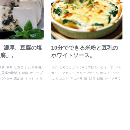
。濃厚、豆腐の塩
10分でできる米粉と豆乳の
豆腐」。
ホワイトソース。
豆腐
ネギ
しおどうふ
胡麻油
ツナ
こめこととうにゅうのほわいとそーす
ジャ
ド
豆腐の塩漬け
粗塩
オリーブ
ガイモ
マカロニ
オリーブオイル
ホワイトソー
パウダー
黒胡椒
トマト
とう
ス
タマネギ
アスパラ
塩
12月
胡椒
カリフラワ
ー
豆乳
クリスマス
サトイモ
酒粕
白味噌
ギー
くず粉
木綿豆腐
味噌
野菜
チーズ
こめこ
ブロ
ッコリー
米粉と豆乳のホワイトソース
とうにゅ
う
ニンニク
鶏肉
コメコ
小麦粉
海老
トウニュ
ウ
米粉