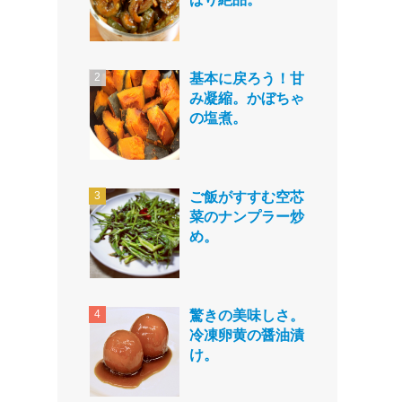
基本に戻ろう！甘
み凝縮。かぼちゃ
の塩煮。
ご飯がすすむ空芯
菜のナンプラー炒
め。
驚きの美味しさ。
冷凍卵黄の醤油漬
け。