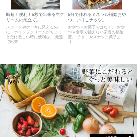
時短！便利！5秒で出来る生ク
5分で作れるミネラル補給おや
リームの泡立て。
つ、いりこナッツ。
スコーンやケーキに添えるの
おやつ＝お菓子ではなく、 おや
に、ホイップクリームがちょっ
つ＝食事で補えない栄養の補給
とだけ欲しい時に便利な、 最速
源。 チョコやスナック菓子よ
で出来...
り、...