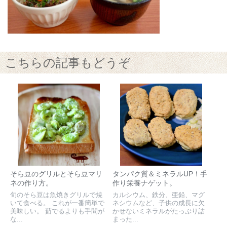
こちらの記事もどうぞ
そら豆のグリルとそら豆マリ
タンパク質＆ミネラルUP！手
ネの作り方。
作り栄養ナゲット。
旬のそら豆は魚焼きグリルで焼
カルシウム、鉄分、亜鉛、マグ
いて食べる。 これが一番簡単で
ネシウムなど、子供の成長に欠
美味しい。 茹でるよりも手間が
かせないミネラルがたっぷり詰
な...
まった...