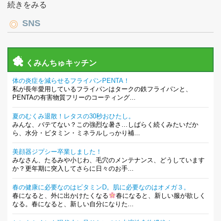
続きをみる
SNS
くみんちゅキッチン
体の炎症を減らせるフライパンPENTA！
私が長年愛用しているフライパンはタークの鉄フライパンと、
PENTAの有害物質フリーのコーティング...
夏のむくみ退散！レタスの30秒おひたし。
みんな、バテてない？この強烈な暑さ…しばらく続くみたいだか
ら、水分・ビタミン・ミネラルしっかり補...
美顔器ジプシー卒業しました！
みなさん、たるみや小じわ、毛穴のメンテナンス、どうしています
か？更年期に突入してさらに日々のお手...
春の健康に必要なのはビタミンD。肌に必要なのはオメガ３。
春になると、外に出かけたくなる
春になると、新しい服が欲しく
なる。春になると、新しい自分になりた...