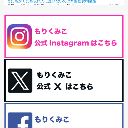
とにもかくにも現代人に足りないのは水溶性食物繊維！
最近、グラノーラ迷子になっていた私です。が、と〜〜〜っても美
味しくて栄養たっぷりのグラノーラを発...
腸活は「食事」だけだと思っていませんか？私の腸活完全版！
腸内環境を整えることは、健康維持の中でいっちばん大事！だと私
は思っています。 ヒトの免...
iHerb特大セール終了間近！みんな何買う？
最近お風呂上がりの炭酸水をシリカシリカにしているんだけど確か
に髪と爪が丈夫になった気がする。炭酸...
体に優しい、私のふるさと納税５選。
今回は、最近毎回定期的に購入している「楽天ふるさと納税」の返
礼品トップ５を紹介します。今までいろ...
更年期を穏やかに乗りきるために今できる５つのこと。
アラフィフからの体と心の整え方。 私も気づけばアラフィフ、これ
といった更年期症状はまだ...
白髪・美容・免疫力、現代人に足りないのは海藻！
たまに食べたくなる組み合わせ、海苔の佃煮＆チーズトーストにオ
リーブオイルorごま油をたらす。&n...