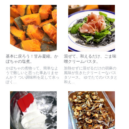
基本に戻ろう！甘み凝縮。か
混ぜて、和えるだけ、ごま味
ぼちゃの塩煮。
噌クリームパスタ。
かぼちゃの煮物って、簡単なよ
加熱せずに混ぜるだけの胡麻の
うで難しいと思った事ありませ
風味が生きたクリーミーなパス
んか？ つい調味料を足して水っ
タソース。 ゆでたてのパスタと
ぽく...
和え...