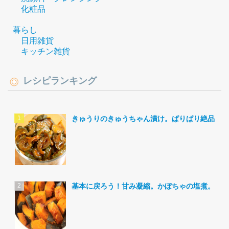
化粧品
暮らし
日用雑貨
キッチン雑貨
レシピランキング
きゅうりのきゅうちゃん漬け。ぱりぱり絶品。
基本に戻ろう！甘み凝縮。かぼちゃの塩煮。