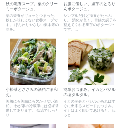
秋の滋養スープ。栗のクリー
お腹に優しい、里芋のとろり
ミーポタージュ。
んポタージュ。
栗の栄養がギュッとつまった、
シンプルだけど滋養がたっぷ
秋しか味わえない食養スープで
り。 消化が良く、胃腸の調子を
す。 ほんわりやさしい栗本来の
整えてくれる里芋のポタージュ
味を...
です。...
小松菜とささみの酒粕ごま和
簡単おつまみ。イカとバジル
え。
の塩タルタル。
美肌にも美腸にも欠かせない酒
イカの刺身とバジルがあればす
粕。 わが家の冷蔵庫には必ず常
ぐに出来るスピードおつまみ。
備してあります。 低温でしっと
イカはよく叩いてあげると、ね
り...
っと...