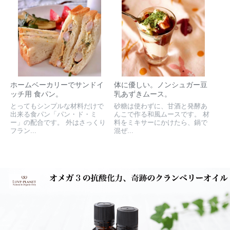
ホームベーカリーでサンドイ
体に優しい。ノンシュガー豆
ッチ用 食パン。
乳あずきムース。
とってもシンプルな材料だけで
砂糖は使わずに、甘酒と発酵あ
出来る食パン「パン・ド・ミ
んこで作る和風ムースです。 材
ー」の配合です。 外はさっくり
料をミキサーにかけたら、鍋で
フラン...
混ぜ...