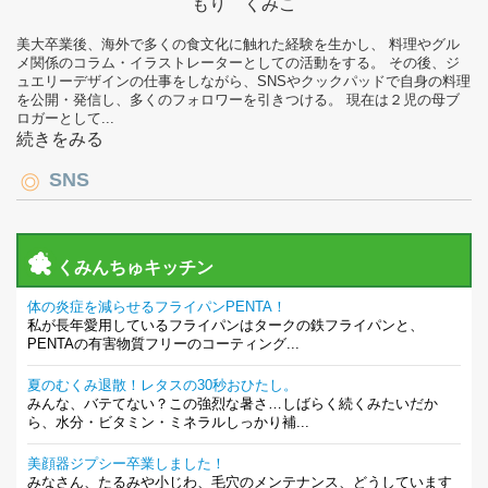
もり くみこ
美大卒業後、海外で多くの食文化に触れた経験を生かし、 料理やグル
メ関係のコラム・イラストレーターとしての活動をする。 その後、ジ
ュエリーデザインの仕事をしながら、SNSやクックパッドで自身の料理
を公開・発信し、多くのフォロワーを引きつける。 現在は２児の母ブ
ロガーとして...
続きをみる
SNS
くみんちゅキッチン
体の炎症を減らせるフライパンPENTA！
私が長年愛用しているフライパンはタークの鉄フライパンと、
PENTAの有害物質フリーのコーティング...
夏のむくみ退散！レタスの30秒おひたし。
みんな、バテてない？この強烈な暑さ…しばらく続くみたいだか
ら、水分・ビタミン・ミネラルしっかり補...
美顔器ジプシー卒業しました！
みなさん、たるみや小じわ、毛穴のメンテナンス、どうしています