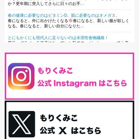
か？更年期に突入してさらに日々のお手...
春の健康に必要なのはビタミンD。肌に必要なのはオメガ３。
春になると、外に出かけたくなる
春になると、新しい服が欲しく
なる。春になると、新しい自分になりた...
とにもかくにも現代人に足りないのは水溶性食物繊維！
最近、グラノーラ迷子になっていた私です。が、と〜〜〜っても美
味しくて栄養たっぷりのグラノーラを発...
腸活は「食事」だけだと思っていませんか？私の腸活完全版！
腸内環境を整えることは、健康維持の中でいっちばん大事！だと私
は思っています。 ヒトの免...
iHerb特大セール終了間近！みんな何買う？
最近お風呂上がりの炭酸水をシリカシリカにしているんだけど確か
に髪と爪が丈夫になった気がする。炭酸...
体に優しい、私のふるさと納税５選。
今回は、最近毎回定期的に購入している「楽天ふるさと納税」の返
礼品トップ５を紹介します。今までいろ...
更年期を穏やかに乗りきるために今できる５つのこと。
アラフィフからの体と心の整え方。 私も気づけばアラフィフ、これ
といった更年期症状はまだ...