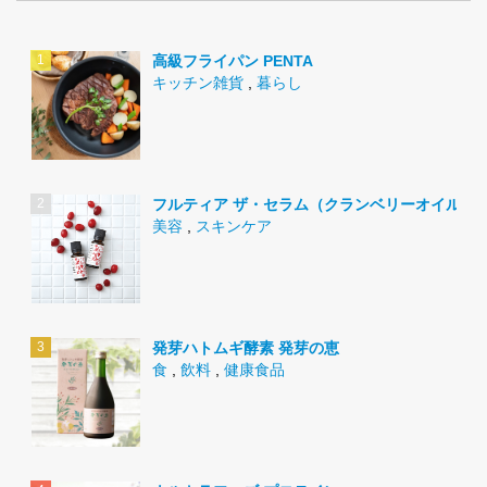
高級フライパン PENTA
キッチン雑貨
,
暮らし
フルティア ザ・セラム（クランベリーオイル）
美容
,
スキンケア
発芽ハトムギ酵素 発芽の恵
食
,
飲料
,
健康食品