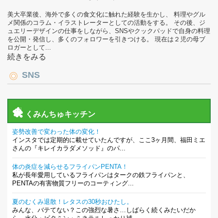
美大卒業後、海外で多くの食文化に触れた経験を生かし、 料理やグル
メ関係のコラム・イラストレーターとしての活動をする。 その後、ジ
ュエリーデザインの仕事をしながら、SNSやクックパッドで自身の料理
を公開・発信し、多くのフォロワーを引きつける。 現在は２児の母ブ
ロガーとして...
続きをみる
SNS
くみんちゅキッチン
姿勢改善で変わった体の変化！
インスタでは定期的に載せていたんですが、ここ3ヶ月間、福田ミエ
さんの『キレイカラダメソッド』のパ...
体の炎症を減らせるフライパンPENTA！
私が長年愛用しているフライパンはタークの鉄フライパンと、
PENTAの有害物質フリーのコーティング...
夏のむくみ退散！レタスの30秒おひたし。
みんな、バテてない？この強烈な暑さ…しばらく続くみたいだか