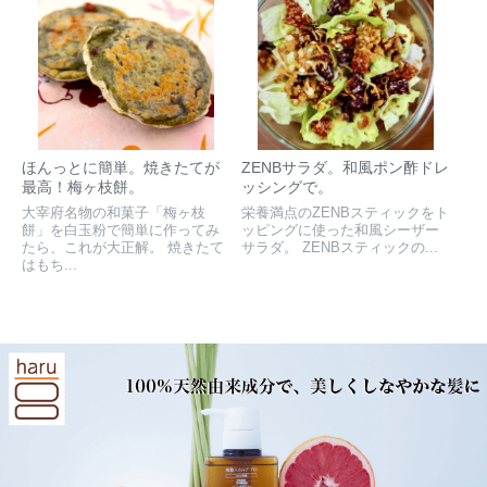
ほんっとに簡単。焼きたてが
ZENBサラダ。和風ポン酢ドレ
最高！梅ヶ枝餅。
ッシングで。
大宰府名物の和菓子「梅ヶ枝
栄養満点のZENBスティックをト
餅」を白玉粉で簡単に作ってみ
ッピングに使った和風シーザー
たら、これが大正解。 焼きたて
サラダ。 ZENBスティックの...
はもち...