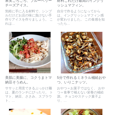
果実ごろごろ、ブルーベリー
材料これだけ最高のイングリ
チーズアイス。
ッシュマフィン。
気軽に手に入る材料で、シンプ
自分で作るようになってから
ルだけどお店の味に負けない手
は、イングリッシュマフィン感
作りアイスを作りましょう。 こ
が変わりました。 この食感を知
れは...
ったら...
美肌に美腸に、コクうまトマ
5分で作れるミネラル補給おや
納豆そうめん。
つ、いりこナッツ。
ササッと用意できるぶっかけ麺
おやつ＝お菓子ではなく、 おや
は、夏のランチにぴったり。 ト
つ＝食事で補えない栄養の補給
マト、納豆、ささみ、スプラウ
源。 チョコやスナック菓子よ
ト、...
り、...