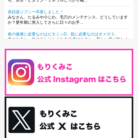
ら、水分・ビタミン・ミネラルしっかり補...
美顔器ジプシー卒業しました！
みなさん、たるみや小じわ、毛穴のメンテナンス、どうしています
か？更年期に突入してさらに日々のお手...
春の健康に必要なのはビタミンD。肌に必要なのはオメガ３。
春になると、外に出かけたくなる
春になると、新しい服が欲しく
なる。春になると、新しい自分になりた...
とにもかくにも現代人に足りないのは水溶性食物繊維！
最近、グラノーラ迷子になっていた私です。が、と〜〜〜っても美
味しくて栄養たっぷりのグラノーラを発...
腸活は「食事」だけだと思っていませんか？私の腸活完全版！
腸内環境を整えることは、健康維持の中でいっちばん大事！だと私
は思っています。 ヒトの免...
iHerb特大セール終了間近！みんな何買う？
最近お風呂上がりの炭酸水をシリカシリカにしているんだけど確か
に髪と爪が丈夫になった気がする。炭酸...
体に優しい、私のふるさと納税５選。
今回は、最近毎回定期的に購入している「楽天ふるさと納税」の返
礼品トップ５を紹介します。今までいろ...