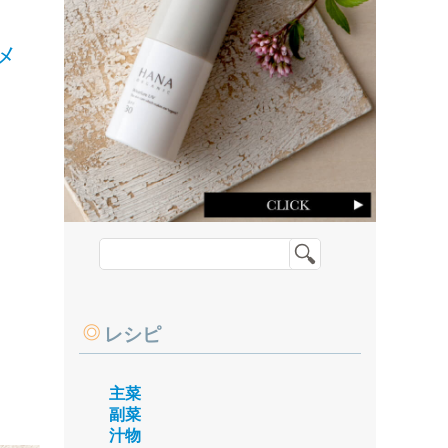
メ
レシピ
主菜
副菜
汁物