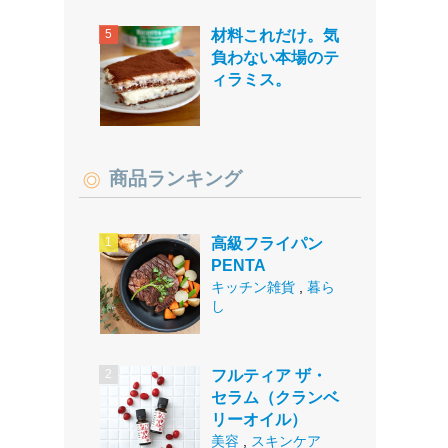
材料これだけ。気
負わない本場のテ
ィラミス。
商品ランキング
高級フライパン
PENTA
キッチン雑貨
,
暮ら
し
フルティア ザ・
セラム（クランベ
リーオイル）
美容
,
スキンケア