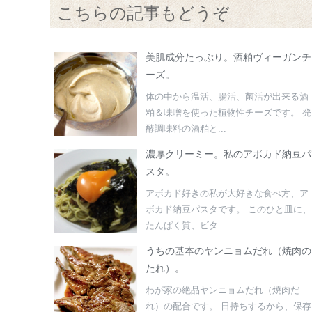
こちらの記事もどうぞ
美肌成分たっぷり。酒粕ヴィーガンチ
ーズ。
体の中から温活、腸活、菌活が出来る酒
粕＆味噌を使った植物性チーズです。 発
酵調味料の酒粕と...
濃厚クリーミー。私のアボカド納豆パ
スタ。
アボカド好きの私が大好きな食べ方、ア
ボカド納豆パスタです。 このひと皿に、
たんぱく質、ビタ...
うちの基本のヤンニョムだれ（焼肉の
たれ）。
わが家の絶品ヤンニョムだれ（焼肉だ
れ）の配合です。 日持ちするから、保存