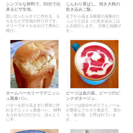
シンプルな材料で。50分で出
じんわり香ばし。焼き大根の
来るピザ生地。
炊き込みご飯。
思い立ったらすぐに作れる、も
足下から温まる根菜の滋養がた
ちもちピザ生地の作り方です。
っぷりと詰まった炊き込みごは
オリーブオイルをかけて厚めに
んを紹介します。 大根と油揚げ
焼け...
を...
ホームベーカリーでデニッシ
ビーツは血の薬。ビーツのピ
ュ風食パン。
ンクポタージュ。
バターを折り込まずに簡単に作
ビーツは鉄分やポリフェノール
れるデニッシュ風食パン。 材料
が豊富なアルカリ食品で、 昔か
を入れるだけだから、ほんとう
ら「血の薬」と呼ばれていま
に手...
す。 ...