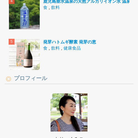
鹿児島垂水温泉の天然アルカリイオン水 温泉水9
食
,
飲料
発芽ハトムギ酵素 発芽の恵
食
,
飲料
,
健康食品
プロフィール