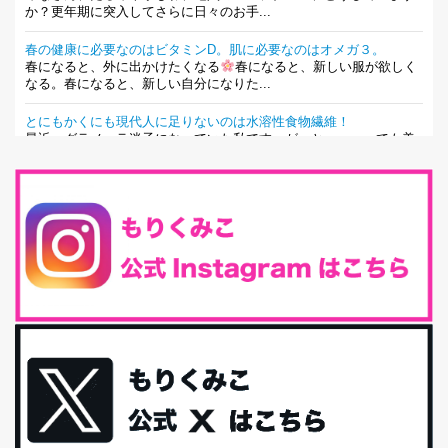
か？更年期に突入してさらに日々のお手...
春の健康に必要なのはビタミンD。肌に必要なのはオメガ３。
春になると、外に出かけたくなる
春になると、新しい服が欲しく
なる。春になると、新しい自分になりた...
とにもかくにも現代人に足りないのは水溶性食物繊維！
最近、グラノーラ迷子になっていた私です。が、と〜〜〜っても美
味しくて栄養たっぷりのグラノーラを発...
腸活は「食事」だけだと思っていませんか？私の腸活完全版！
腸内環境を整えることは、健康維持の中でいっちばん大事！だと私
は思っています。 ヒトの免...
iHerb特大セール終了間近！みんな何買う？
最近お風呂上がりの炭酸水をシリカシリカにしているんだけど確か
に髪と爪が丈夫になった気がする。炭酸...
体に優しい、私のふるさと納税５選。
今回は、最近毎回定期的に購入している「楽天ふるさと納税」の返
礼品トップ５を紹介します。今までいろ...
更年期を穏やかに乗りきるために今できる５つのこと。
アラフィフからの体と心の整え方。 私も気づけばアラフィフ、これ
といった更年期症状はまだ...