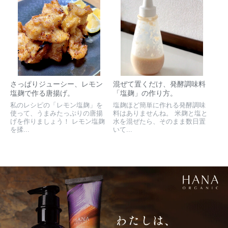
さっぱりジューシー、レモン
混ぜて置くだけ、発酵調味料
塩麹で作る唐揚げ。
「塩麹」の作り方。
私のレシピの「レモン塩麹」を
塩麹ほど簡単に作れる発酵調味
使って、うまみたっぷりの唐揚
料はありませんね。 米麹と塩と
げを作りましょう！ レモン塩麹
水を混ぜたら、そのまま数日置
を揉...
いて...