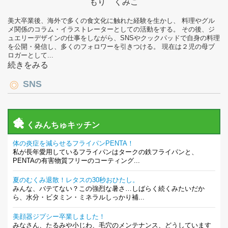
もり くみこ
美大卒業後、海外で多くの食文化に触れた経験を生かし、 料理やグル
メ関係のコラム・イラストレーターとしての活動をする。 その後、ジ
ュエリーデザインの仕事をしながら、SNSやクックパッドで自身の料理
を公開・発信し、多くのフォロワーを引きつける。 現在は２児の母ブ
ロガーとして...
続きをみる
SNS
くみんちゅキッチン
体の炎症を減らせるフライパンPENTA！
私が長年愛用しているフライパンはタークの鉄フライパンと、
PENTAの有害物質フリーのコーティング...
夏のむくみ退散！レタスの30秒おひたし。
みんな、バテてない？この強烈な暑さ…しばらく続くみたいだか
ら、水分・ビタミン・ミネラルしっかり補...
美顔器ジプシー卒業しました！
みなさん、たるみや小じわ、毛穴のメンテナンス、どうしています