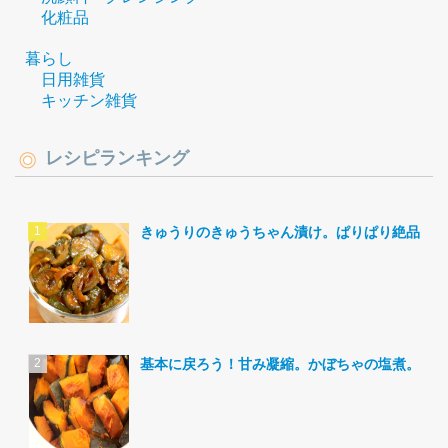
化粧品
暮らし
日用雑貨
キッチン雑貨
レシピランキング
きゅうりのきゅうちゃん漬け。ぱりぱり絶品。
基本に戻ろう！甘み凝縮。かぼちゃの塩煮。