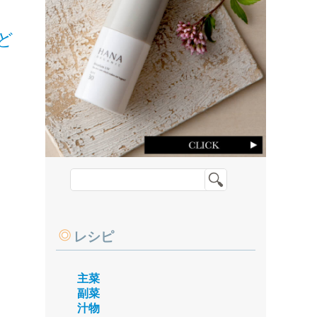
ど
レシピ
主菜
副菜
汁物