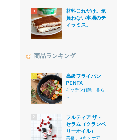
材料これだけ。気
負わない本場のテ
ィラミス。
商品ランキング
高級フライパン
PENTA
キッチン雑貨
,
暮ら
し
フルティア ザ・
セラム（クランベ
リーオイル）
美容
,
スキンケア