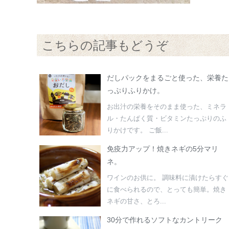
こちらの記事もどうぞ
だしパックをまるごと使った、栄養た
っぷりふりかけ。
お出汁の栄養をそのまま使った、ミネラ
ル・たんぱく質・ビタミンたっぷりのふ
りかけです。 ご飯...
免疫力アップ！焼きネギの5分マリ
ネ。
ワインのお供に。 調味料に漬けたらすぐ
に食べられるので、とっても簡単。焼き
ネギの甘さ、とろ...
30分で作れるソフトなカントリーク