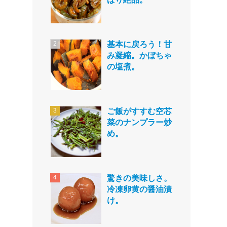
基本に戻ろう！甘
み凝縮。かぼちゃ
の塩煮。
ご飯がすすむ空芯
菜のナンプラー炒
め。
驚きの美味しさ。
冷凍卵黄の醤油漬
け。