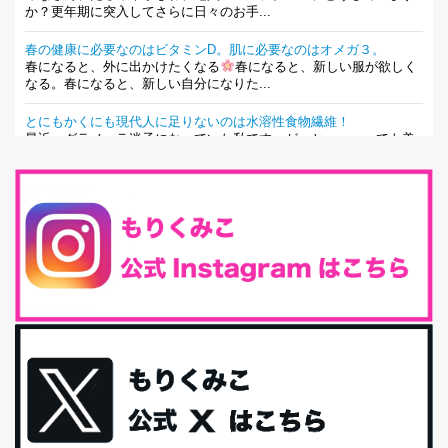
か？更年期に突入してさらに日々のお手...
春の健康に必要なのはビタミンD。肌に必要なのはオメガ３。
春になると、外に出かけたくなる
春になると、新しい服が欲しく
なる。春になると、新しい自分になりた...
とにもかくにも現代人に足りないのは水溶性食物繊維！
最近、グラノーラ迷子になっていた私です。が、と〜〜〜っても美
味しくて栄養たっぷりのグラノーラを発...
腸活は「食事」だけだと思っていませんか？私の腸活完全版！
腸内環境を整えることは、健康維持の中でいっちばん大事！だと私
は思っています。 ヒトの免...
iHerb特大セール終了間近！みんな何買う？
最近お風呂上がりの炭酸水をシリカシリカにしているんだけど確か
に髪と爪が丈夫になった気がする。炭酸...
体に優しい、私のふるさと納税５選。
今回は、最近毎回定期的に購入している「楽天ふるさと納税」の返
礼品トップ５を紹介します。今までいろ...
更年期を穏やかに乗りきるために今できる５つのこと。
アラフィフからの体と心の整え方。 私も気づけばアラフィフ、これ
といった更年期症状はまだ...