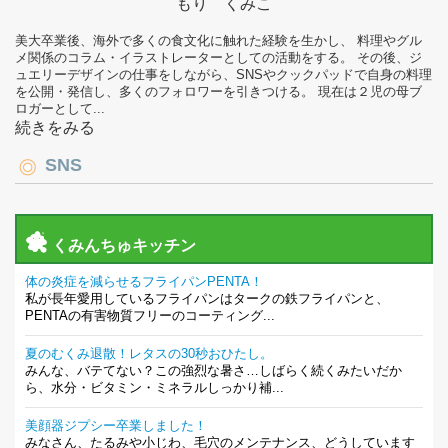
もり くみこ
美大卒業後、海外で多くの食文化に触れた経験を生かし、 料理やグル
メ関係のコラム・イラストレーターとしての活動をする。 その後、ジ
ュエリーデザインの仕事をしながら、SNSやクックパッドで自身の料理
を公開・発信し、多くのフォロワーを引きつける。 現在は２児の母ブ
ロガーとして...
続きをみる
SNS
くみんちゅキッチン
体の炎症を減らせるフライパンPENTA！
私が長年愛用しているフライパンはタークの鉄フライパンと、
PENTAの有害物質フリーのコーティング...
夏のむくみ退散！レタスの30秒おひたし。
みんな、バテてない？この強烈な暑さ…しばらく続くみたいだか
ら、水分・ビタミン・ミネラルしっかり補...
美顔器ジプシー卒業しました！
みなさん、たるみや小じわ、毛穴のメンテナンス、どうしています