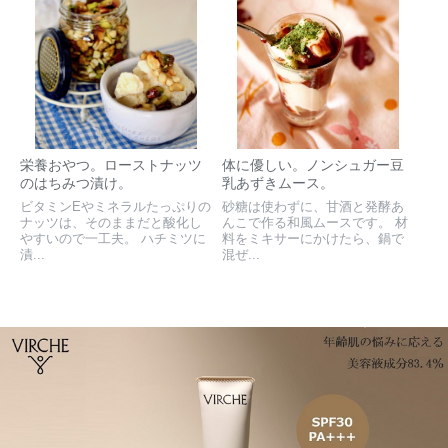
栄養おやつ。ローストナッツ
体に優しい。ノンシュガー豆
のはちみつ漬け。
乳あずきムース。
ビタミンEやミネラルたっぷりの
砂糖は使わずに、甘酒と発酵あ
ナッツは、そのままだと酸化し
んこで作る和風ムースです。 材
やすいので一工夫。 ハチミツに
料をミキサーにかけたら、鍋で
漬...
混ぜ...