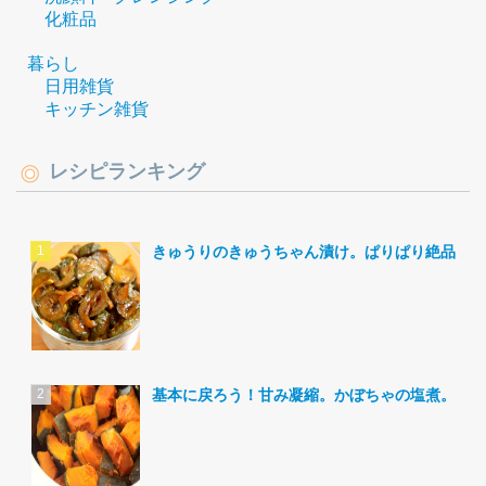
化粧品
暮らし
日用雑貨
キッチン雑貨
レシピランキング
きゅうりのきゅうちゃん漬け。ぱりぱり絶品。
基本に戻ろう！甘み凝縮。かぼちゃの塩煮。