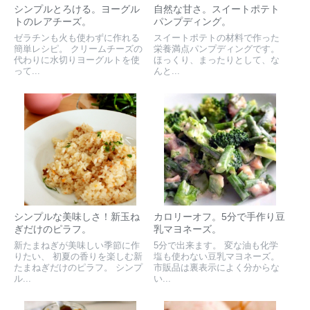
シンプルとろける。ヨーグル
自然な甘さ。スイートポテト
トのレアチーズ。
パンプディング。
ゼラチンも火も使わずに作れる
スイートポテトの材料で作った
簡単レシピ。 クリームチーズの
栄養満点パンプディングです。
代わりに水切りヨーグルトを使
ほっくり、まったりとして、な
って...
んと...
シンプルな美味しさ！新玉ね
カロリーオフ。5分で手作り豆
ぎだけのピラフ。
乳マヨネーズ。
新たまねぎが美味しい季節に作
5分で出来ます。 変な油も化学
りたい、 初夏の香りを楽しむ新
塩も使わない豆乳マヨネーズ。
たまねぎだけのピラフ。 シンプ
市販品は裏表示によく分からな
ル...
い...