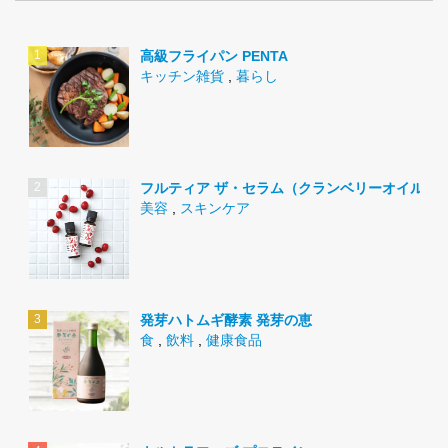
高級フライパン PENTA
キッチン雑貨
,
暮らし
フルティア ザ・セラム（クランベリーオイル）
美容
,
スキンケア
発芽ハトムギ酵素 発芽の恵
食
,
飲料
,
健康食品