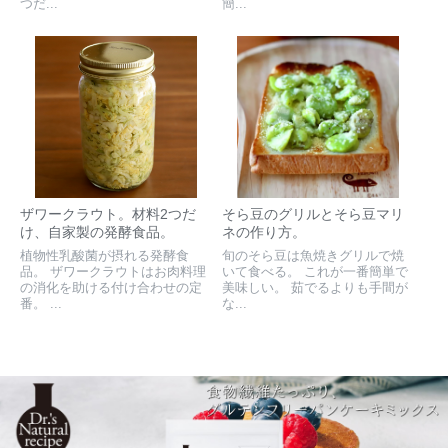
つだ...
簡...
ザワークラウト。材料2つだ
そら豆のグリルとそら豆マリ
け、自家製の発酵食品。
ネの作り方。
植物性乳酸菌が摂れる発酵食
旬のそら豆は魚焼きグリルで焼
品。 ザワークラウトはお肉料理
いて食べる。 これが一番簡単で
の消化を助ける付け合わせの定
美味しい。 茹でるよりも手間が
番。 ...
な...