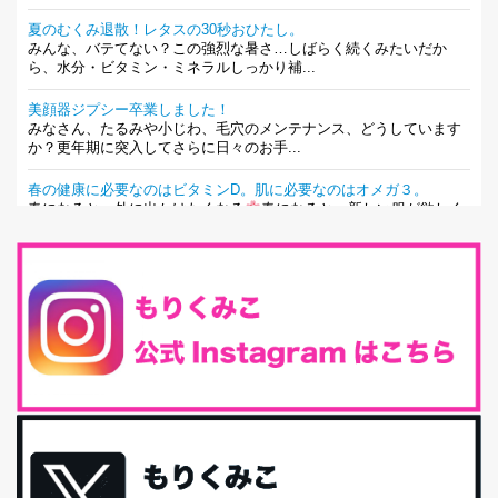
夏のむくみ退散！レタスの30秒おひたし。
みんな、バテてない？この強烈な暑さ…しばらく続くみたいだか
ら、水分・ビタミン・ミネラルしっかり補...
美顔器ジプシー卒業しました！
みなさん、たるみや小じわ、毛穴のメンテナンス、どうしています
か？更年期に突入してさらに日々のお手...
春の健康に必要なのはビタミンD。肌に必要なのはオメガ３。
春になると、外に出かけたくなる
春になると、新しい服が欲しく
なる。春になると、新しい自分になりた...
とにもかくにも現代人に足りないのは水溶性食物繊維！
最近、グラノーラ迷子になっていた私です。が、と〜〜〜っても美
味しくて栄養たっぷりのグラノーラを発...
腸活は「食事」だけだと思っていませんか？私の腸活完全版！
腸内環境を整えることは、健康維持の中でいっちばん大事！だと私
は思っています。 ヒトの免...
iHerb特大セール終了間近！みんな何買う？
最近お風呂上がりの炭酸水をシリカシリカにしているんだけど確か
に髪と爪が丈夫になった気がする。炭酸...