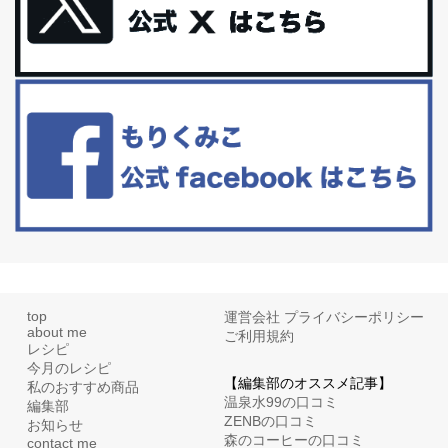
体に優しい、私のふるさと納税５選。
今回は、最近毎回定期的に購入している「楽天ふるさと納税」の返
礼品トップ５を紹介します。今までいろ...
更年期を穏やかに乗りきるために今できる５つのこと。
アラフィフからの体と心の整え方。 私も気づけばアラフィフ、これ
といった更年期症状はまだ...
top
運営会社
プライバシーポリシー
about me
ご利用規約
レシピ
今月のレシピ
【編集部のオススメ記事】
私のおすすめ商品
温泉水99の口コミ
編集部
ZENBの口コミ
お知らせ
森のコーヒーの口コミ
contact me