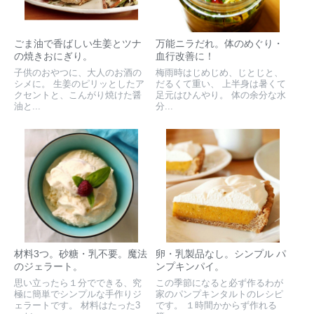
ごま油で香ばしい生姜とツナ
万能ニラだれ。体のめぐり・
の焼きおにぎり。
血行改善に！
子供のおやつに、大人のお酒の
梅雨時はじめじめ、じとじと、
シメに。 生姜のピリッとしたア
だるくて重い、 上半身は暑くて
クセントと、こんがり焼けた醤
足元はひんやり。 体の余分な水
油と...
分...
材料3つ。砂糖・乳不要。魔法
卵・乳製品なし。シンプル パ
のジェラート。
ンプキンパイ。
思い立ったら１分でできる、究
この季節になると必ず作るわが
極に簡単でシンプルな手作りジ
家のパンプキンタルトのレシピ
ェラートです。 材料はたった3
です。 １時間かからず作れる