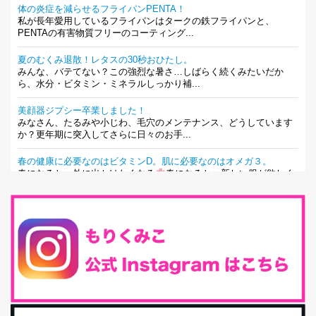
体の炎症を減らせるフライパンPENTA！
私が長年愛用しているフライパンはタークの鉄フライパンと、
PENTAの有害物質フリーのコーティング...
夏のむくみ退散！レタスの30秒おひたし。
みんな、バテてない？この強烈な暑さ…しばらく続くみたいだか
ら、水分・ビタミン・ミネラルしっかり補...
美顔器ジプシー卒業しました！
みなさん、たるみや小じわ、毛穴のメンテナンス、どうしています
か？更年期に突入してさらに日々のお手...
春の健康に必要なのはビタミンD。肌に必要なのはオメガ３。
春になると、外に出かけたくなる
春になると、新しい服が欲しく
なる。春になると、新しい自分になりた...
とにもかくにも現代人に足りないのは水溶性食物繊維！
最近、グラノーラ迷子になっていた私です。が、と〜〜〜っても美
味しくて栄養たっぷりのグラノーラを発...
腸活は「食事」だけだと思っていませんか？私の腸活完全版！
腸内環境を整えることは、健康維持の中でいっちばん大事！だと私
は思っています。 ヒトの免...
iHerb特大セール終了間近！みんな何買う？