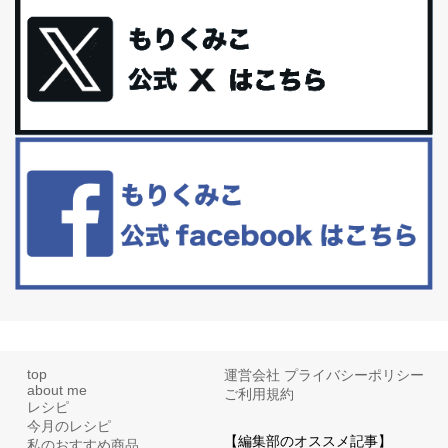
最近お風呂上がりの炭酸水をシリカシリカにしているんだけど確か
に髪と爪が丈夫になった気がする。炭酸...
体に優しい、私のふるさと納税５選。
今回は、最近毎回定期的に購入している「楽天ふるさと納税」の返
礼品トップ５を紹介します。今までいろ...
更年期を穏やかに乗りきるために今できる５つのこと。
アラフィフからの体と心の整え方。 私も気づけばアラフィフ、これ
といった更年期症状はまだ...
top
運営会社
プライバシーポリシー
about me
ご利用規約
レシピ
今月のレシピ
【編集部のオススメ記事】
私のおすすめ商品