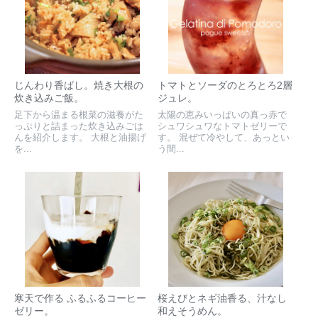
じんわり香ばし。焼き大根の
トマトとソーダのとろとろ2層
炊き込みご飯。
ジュレ。
足下から温まる根菜の滋養がた
太陽の恵みいっぱいの真っ赤で
っぷりと詰まった炊き込みごは
シュワシュワなトマトゼリーで
んを紹介します。 大根と油揚げ
す。 混ぜて冷やして、あっとい
を...
う間...
寒天で作る ふるふるコーヒー
桜えびとネギ油香る、汁なし
ゼリー。
和えそうめん。