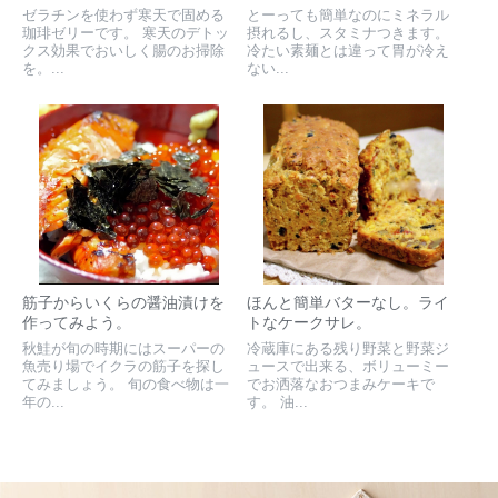
ゼラチンを使わず寒天で固める
とーっても簡単なのにミネラル
珈琲ゼリーです。 寒天のデトッ
摂れるし、スタミナつきます。
クス効果でおいしく腸のお掃除
冷たい素麺とは違って胃が冷え
を。...
ない...
筋子からいくらの醤油漬けを
ほんと簡単バターなし。ライ
作ってみよう。
トなケークサレ。
秋鮭が旬の時期にはスーパーの
冷蔵庫にある残り野菜と野菜ジ
魚売り場でイクラの筋子を探し
ュースで出来る、ボリューミー
てみましょう。 旬の食べ物は一
でお洒落なおつまみケーキで
年の...
す。 油...