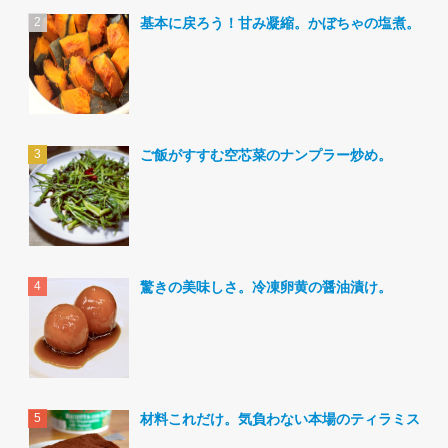
基本に戻ろう！甘み凝縮。かぼちゃの塩煮。
ご飯がすすむ空芯菜のナンプラー炒め。
驚きの美味しさ。冷凍卵黄の醤油漬け。
材料これだけ。気負わない本場のティラミス。