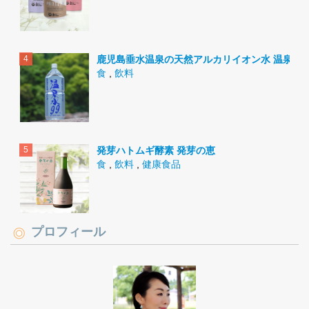
鹿児島垂水温泉の天然アルカリイオン水 温泉水9
食
,
飲料
発芽ハトムギ酵素 発芽の恵
食
,
飲料
,
健康食品
プロフィール