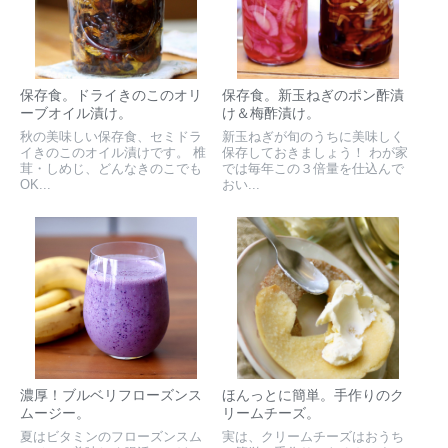
保存食。ドライきのこのオリ
保存食。新玉ねぎのポン酢漬
ーブオイル漬け。
け＆梅酢漬け。
秋の美味しい保存食、セミドラ
新玉ねぎが旬のうちに美味しく
イきのこのオイル漬けです。 椎
保存しておきましょう！ わが家
茸・しめじ、どんなきのこでも
では毎年この３倍量を仕込んで
OK...
おい...
濃厚！ブルベリフローズンス
ほんっとに簡単。手作りのク
ムージー。
リームチーズ。
夏はビタミンのフローズンスム
実は、クリームチーズはおうち