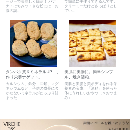
ージーで美味しく腸活！ バナ
で簡単に手作りできるんです。
ナ・はちみつ・きな粉には、お
クリーミーだけどさっぱりとし
腹の調...
てい...
タンパク質＆ミネラルUP！手
美肌に美腸に。簡単シンプ
作り栄養ナゲット。
ル、焼き酒粕。
カルシウム、鉄分、亜鉛、マグ
美肌と美腸と美ボディを作る栄
ネシウムなど、子供の成長に欠
養素の宝庫、「酒粕」を使った
かせないミネラルがたっぷり詰
体にうれしいおやつ（＆おつま
まった...
み）...