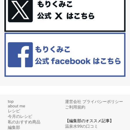
礼品トップ５を紹介します。今までいろ...
更年期を穏やかに乗りきるために今できる５つのこと。
アラフィフからの体と心の整え方。 私も気づけばアラフィフ、これ
といった更年期症状はまだ...
白髪・美容・免疫力、現代人に足りないのは海藻！
たまに食べたくなる組み合わせ、海苔の佃煮＆チーズトーストにオ
リーブオイルorごま油をたらす。&n...
top
運営会社
プライバシーポリシー
about me
ご利用規約
レシピ
今月のレシピ
【編集部のオススメ記事】
私のおすすめ商品
温泉水99の口コミ
編集部