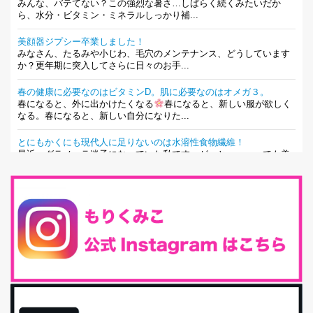
みんな、バテてない？この強烈な暑さ…しばらく続くみたいだか
ら、水分・ビタミン・ミネラルしっかり補...
美顔器ジプシー卒業しました！
みなさん、たるみや小じわ、毛穴のメンテナンス、どうしています
か？更年期に突入してさらに日々のお手...
春の健康に必要なのはビタミンD。肌に必要なのはオメガ３。
春になると、外に出かけたくなる
春になると、新しい服が欲しく
なる。春になると、新しい自分になりた...
とにもかくにも現代人に足りないのは水溶性食物繊維！
最近、グラノーラ迷子になっていた私です。が、と〜〜〜っても美
味しくて栄養たっぷりのグラノーラを発...
腸活は「食事」だけだと思っていませんか？私の腸活完全版！
腸内環境を整えることは、健康維持の中でいっちばん大事！だと私
は思っています。 ヒトの免...
iHerb特大セール終了間近！みんな何買う？
最近お風呂上がりの炭酸水をシリカシリカにしているんだけど確か
に髪と爪が丈夫になった気がする。炭酸...
体に優しい、私のふるさと納税５選。
今回は、最近毎回定期的に購入している「楽天ふるさと納税」の返