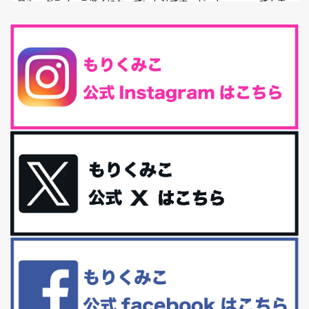
最近、グラノーラ迷子になっていた私です。が、と〜〜〜っても美
味しくて栄養たっぷりのグラノーラを発...
腸活は「食事」だけだと思っていませんか？私の腸活完全版！
腸内環境を整えることは、健康維持の中でいっちばん大事！だと私
は思っています。 ヒトの免...
iHerb特大セール終了間近！みんな何買う？
最近お風呂上がりの炭酸水をシリカシリカにしているんだけど確か
に髪と爪が丈夫になった気がする。炭酸...
体に優しい、私のふるさと納税５選。
今回は、最近毎回定期的に購入している「楽天ふるさと納税」の返
礼品トップ５を紹介します。今までいろ...
更年期を穏やかに乗りきるために今できる５つのこと。
アラフィフからの体と心の整え方。 私も気づけばアラフィフ、これ
といった更年期症状はまだ...
白髪・美容・免疫力、現代人に足りないのは海藻！
たまに食べたくなる組み合わせ、海苔の佃煮＆チーズトーストにオ
リーブオイルorごま油をたらす。&n...