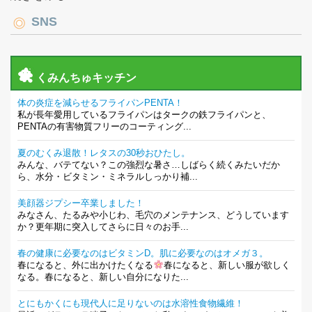
SNS
くみんちゅキッチン
体の炎症を減らせるフライパンPENTA！
私が長年愛用しているフライパンはタークの鉄フライパンと、
PENTAの有害物質フリーのコーティング...
夏のむくみ退散！レタスの30秒おひたし。
みんな、バテてない？この強烈な暑さ…しばらく続くみたいだか
ら、水分・ビタミン・ミネラルしっかり補...
美顔器ジプシー卒業しました！
みなさん、たるみや小じわ、毛穴のメンテナンス、どうしています
か？更年期に突入してさらに日々のお手...
春の健康に必要なのはビタミンD。肌に必要なのはオメガ３。
春になると、外に出かけたくなる
春になると、新しい服が欲しく
なる。春になると、新しい自分になりた...
とにもかくにも現代人に足りないのは水溶性食物繊維！