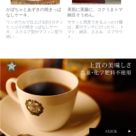
かぼちゃとあずきの焼きっぱ
美肌に美腸に、コクうまトマ
なしケーキ。
納豆そうめん。
ワンボウルで仕上げるβカロチン
ササッと用意できるぶっかけ麺
たっぷりの焼きっぱなしケー
は、夏のランチにぴったり。 ト
キ。 スクエア型やマフィン型で
マト、納豆、ささみ、スプラウ
焼い...
ト、...