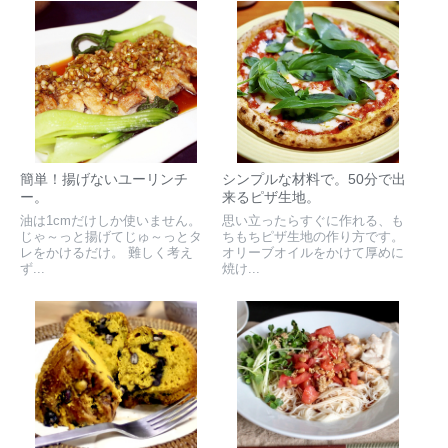
簡単！揚げないユーリンチ
シンプルな材料で。50分で出
ー。
来るピザ生地。
油は1cmだけしか使いません。
思い立ったらすぐに作れる、も
じゃ～っと揚げてじゅ～っとタ
ちもちピザ生地の作り方です。
レをかけるだけ。 難しく考え
オリーブオイルをかけて厚めに
ず...
焼け...