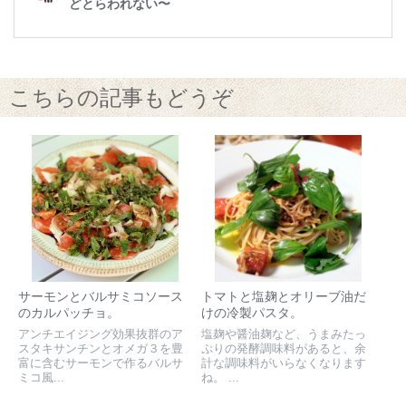
こちらの記事もどうぞ
サーモンとバルサミコソース
トマトと塩麹とオリーブ油だ
のカルパッチョ。
けの冷製パスタ。
アンチエイジング効果抜群のア
塩麹や醤油麹など、うまみたっ
スタキサンチンとオメガ３を豊
ぷりの発酵調味料があると、余
富に含むサーモンで作るバルサ
計な調味料がいらなくなります
ミコ風...
ね。 ...