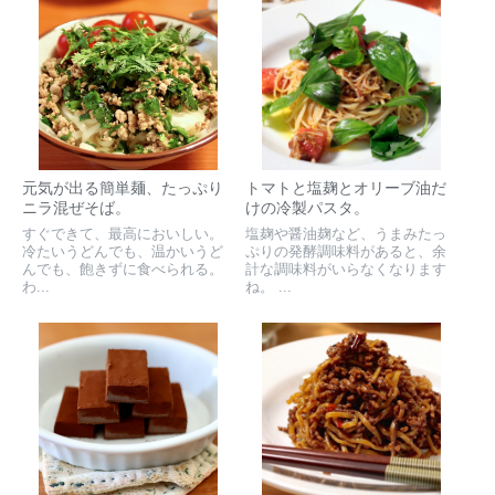
元気が出る簡単麺、たっぷり
トマトと塩麹とオリーブ油だ
ニラ混ぜそば。
けの冷製パスタ。
すぐできて、最高においしい。
塩麹や醤油麹など、うまみたっ
冷たいうどんでも、温かいうど
ぷりの発酵調味料があると、余
んでも、飽きずに食べられる。
計な調味料がいらなくなります
わ...
ね。 ...