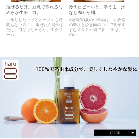
混ぜるだけ。豆乳で作れるな
冷えたビールと。辛うま。汁
めらか生チョコ。
なし肉みそ麺。
手作りしたいけどオーブンも時
わが家の夏の中華麺は、豆板醤
間もない方に。 混ぜたら冷やす
の辛さとひき肉のコクで食がす
だけ。口どけなめらか。生クリ
すむスタミナ麺です。 実は、こ
ーム...
のレ...