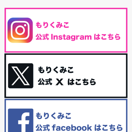
味しくて栄養たっぷりのグラノーラを発...
腸活は「食事」だけだと思っていませんか？私の腸活完全版！
腸内環境を整えることは、健康維持の中でいっちばん大事！だと私
は思っています。 ヒトの免...
iHerb特大セール終了間近！みんな何買う？
最近お風呂上がりの炭酸水をシリカシリカにしているんだけど確か
に髪と爪が丈夫になった気がする。炭酸...
体に優しい、私のふるさと納税５選。
今回は、最近毎回定期的に購入している「楽天ふるさと納税」の返
礼品トップ５を紹介します。今までいろ...
更年期を穏やかに乗りきるために今できる５つのこと。
アラフィフからの体と心の整え方。 私も気づけばアラフィフ、これ
といった更年期症状はまだ...
白髪・美容・免疫力、現代人に足りないのは海藻！
たまに食べたくなる組み合わせ、海苔の佃煮＆チーズトーストにオ
リーブオイルorごま油をたらす。&n...