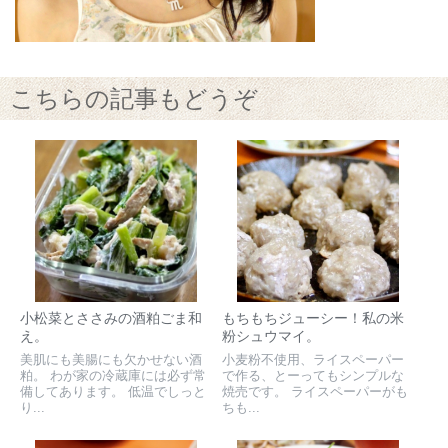
こちらの記事もどうぞ
小松菜とささみの酒粕ごま和
もちもちジューシー！私の米
え。
粉シュウマイ。
美肌にも美腸にも欠かせない酒
小麦粉不使用、ライスペーパー
粕。 わが家の冷蔵庫には必ず常
で作る、とーってもシンプルな
備してあります。 低温でしっと
焼売です。 ライスペーパーがも
り...
ちも...