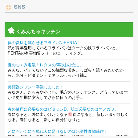
SNS
くみんちゅキッチン
体の炎症を減らせるフライパンPENTA！
私が長年愛用しているフライパンはタークの鉄フライパンと、
PENTAの有害物質フリーのコーティング...
夏のむくみ退散！レタスの30秒おひたし。
みんな、バテてない？この強烈な暑さ…しばらく続くみたいだか
ら、水分・ビタミン・ミネラルしっかり補...
美顔器ジプシー卒業しました！
みなさん、たるみや小じわ、毛穴のメンテナンス、どうしています
か？更年期に突入してさらに日々のお手...
春の健康に必要なのはビタミンD。肌に必要なのはオメガ３。
春になると、外に出かけたくなる
春になると、新しい服が欲しく
なる。春になると、新しい自分になりた...
とにもかくにも現代人に足りないのは水溶性食物繊維！
最近、グラノーラ迷子になっていた私です。が、と〜〜〜っても美