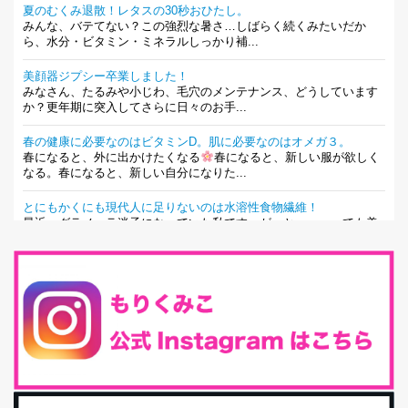
夏のむくみ退散！レタスの30秒おひたし。
みんな、バテてない？この強烈な暑さ…しばらく続くみたいだか
ら、水分・ビタミン・ミネラルしっかり補...
美顔器ジプシー卒業しました！
みなさん、たるみや小じわ、毛穴のメンテナンス、どうしています
か？更年期に突入してさらに日々のお手...
春の健康に必要なのはビタミンD。肌に必要なのはオメガ３。
春になると、外に出かけたくなる
春になると、新しい服が欲しく
なる。春になると、新しい自分になりた...
とにもかくにも現代人に足りないのは水溶性食物繊維！
最近、グラノーラ迷子になっていた私です。が、と〜〜〜っても美
味しくて栄養たっぷりのグラノーラを発...
腸活は「食事」だけだと思っていませんか？私の腸活完全版！
腸内環境を整えることは、健康維持の中でいっちばん大事！だと私
は思っています。 ヒトの免...
iHerb特大セール終了間近！みんな何買う？
最近お風呂上がりの炭酸水をシリカシリカにしているんだけど確か
に髪と爪が丈夫になった気がする。炭酸...
体に優しい、私のふるさと納税５選。