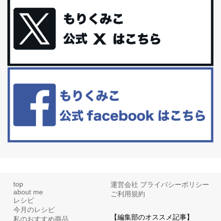
今回は、最近毎回定期的に購入している「楽天ふるさと納税」の返
礼品トップ５を紹介します。今までいろ...
更年期を穏やかに乗りきるために今できる５つのこと。
アラフィフからの体と心の整え方。 私も気づけばアラフィフ、これ
といった更年期症状はまだ...
白髪・美容・免疫力、現代人に足りないのは海藻！
たまに食べたくなる組み合わせ、海苔の佃煮＆チーズトーストにオ
リーブオイルorごま油をたらす。&n...
top
運営会社
プライバシーポリシー
about me
ご利用規約
レシピ
今月のレシピ
【編集部のオススメ記事】
私のおすすめ商品