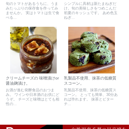
旬のトマトがあるうちに、うま
シンプルに具材は新たまねぎだ
みたっぷりの保存食を作ってみ
け。旬の美味しさをつめこんだ
ませんか。 実はトマトは生で食
初夏のキッシュです。 あめ色玉
べる...
ねぎ...
クリームチーズの 味噌漬けor
乳製品不使用、抹茶の低糖質
醤油麹漬け。
スコーン。
お酒が進む発酵食品のおつま
乳製品不使用、抹茶の低糖質ス
み。 ワインや日本酒のお供にど
コーン。 とっても簡単、30分あ
うぞ。 チーズと味噌はとても相
れば作れます。 抹茶とビター
性の...
チ...