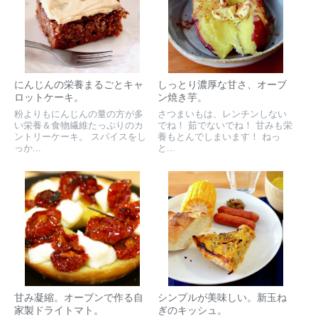
にんじんの栄養まるごとキャ
しっとり濃厚な甘さ、オーブ
ロットケーキ。
ン焼き芋。
粉よりもにんじんの量の方が多
さつまいもは、レンチンしない
い栄養＆食物繊維たっぷりのカ
でね！ 茹でないでね！ 甘みも栄
ントリーケーキ。 スパイスをし
養もとんでしまいます！ ねっ
っか...
と...
甘み凝縮。オーブンで作る自
シンプルが美味しい。新玉ね
家製ドライトマト。
ぎのキッシュ。