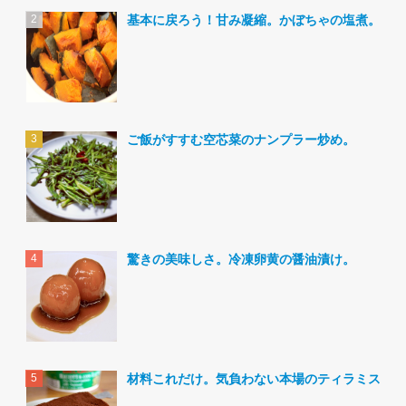
基本に戻ろう！甘み凝縮。かぼちゃの塩煮。
ご飯がすすむ空芯菜のナンプラー炒め。
驚きの美味しさ。冷凍卵黄の醤油漬け。
材料これだけ。気負わない本場のティラミス。