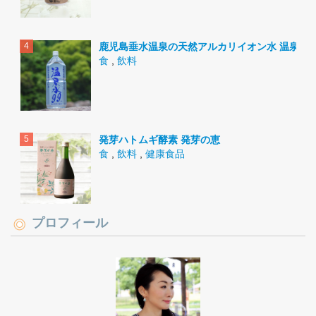
鹿児島垂水温泉の天然アルカリイオン水 温泉水9
食
,
飲料
発芽ハトムギ酵素 発芽の恵
食
,
飲料
,
健康食品
プロフィール