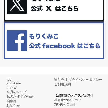
更年期を穏やかに乗りきるために今できる５つのこと。
アラフィフからの体と心の整え方。 私も気づけばアラフィフ、これ
といった更年期症状はまだ...
白髪・美容・免疫力、現代人に足りないのは海藻！
たまに食べたくなる組み合わせ、海苔の佃煮＆チーズトーストにオ
リーブオイルorごま油をたらす。&n...
top
運営会社
プライバシーポリシー
about me
ご利用規約
レシピ
今月のレシピ
【編集部のオススメ記事】
私のおすすめ商品
温泉水99の口コミ
編集部
ZENBの口コミ
お知らせ