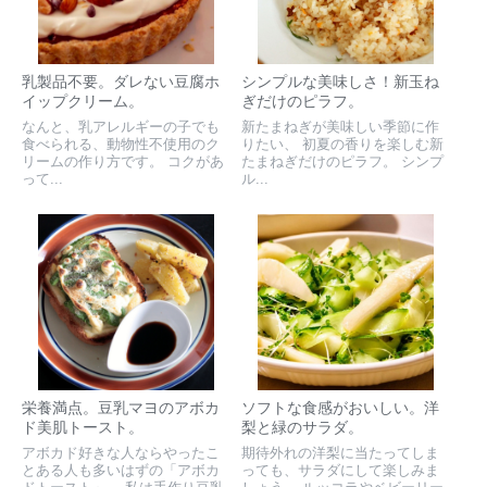
乳製品不要。ダレない豆腐ホ
シンプルな美味しさ！新玉ね
イップクリーム。
ぎだけのピラフ。
なんと、乳アレルギーの子でも
新たまねぎが美味しい季節に作
食べられる、動物性不使用のク
りたい、 初夏の香りを楽しむ新
リームの作り方です。 コクがあ
たまねぎだけのピラフ。 シンプ
って...
ル...
栄養満点。豆乳マヨのアボカ
ソフトな食感がおいしい。洋
ド美肌トースト。
梨と緑のサラダ。
アボカド好きな人ならやったこ
期待外れの洋梨に当たってしま
とある人も多いはずの「アボカ
っても、サラダにして楽しみま