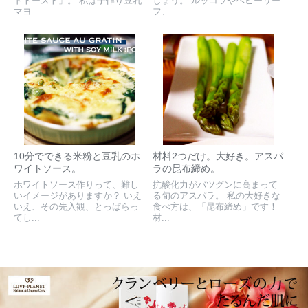
ドトースト」。 私は手作り豆乳
しょう。 ルッコラやベビーリー
マヨ...
フ、...
10分でできる米粉と豆乳のホ
材料2つだけ。大好き。アスパ
ワイトソース。
ラの昆布締め。
ホワイトソース作りって、難し
抗酸化力がバツグンに高まって
いイメージがありますか？ いえ
る旬のアスパラ。 私の大好きな
いえ、その先入観、とっぱらっ
食べ方は、「昆布締め」です！
てし...
材...