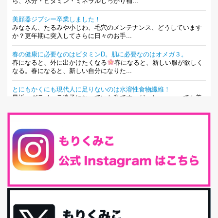
ら、水分・ビタミン・ミネラルしっかり補...
美顔器ジプシー卒業しました！
みなさん、たるみや小じわ、毛穴のメンテナンス、どうしています
か？更年期に突入してさらに日々のお手...
春の健康に必要なのはビタミンD。肌に必要なのはオメガ３。
春になると、外に出かけたくなる
春になると、新しい服が欲しく
なる。春になると、新しい自分になりた...
とにもかくにも現代人に足りないのは水溶性食物繊維！
最近、グラノーラ迷子になっていた私です。が、と〜〜〜っても美
味しくて栄養たっぷりのグラノーラを発...
腸活は「食事」だけだと思っていませんか？私の腸活完全版！
腸内環境を整えることは、健康維持の中でいっちばん大事！だと私
は思っています。 ヒトの免...
iHerb特大セール終了間近！みんな何買う？
最近お風呂上がりの炭酸水をシリカシリカにしているんだけど確か
に髪と爪が丈夫になった気がする。炭酸...
体に優しい、私のふるさと納税５選。
今回は、最近毎回定期的に購入している「楽天ふるさと納税」の返
礼品トップ５を紹介します。今までいろ...