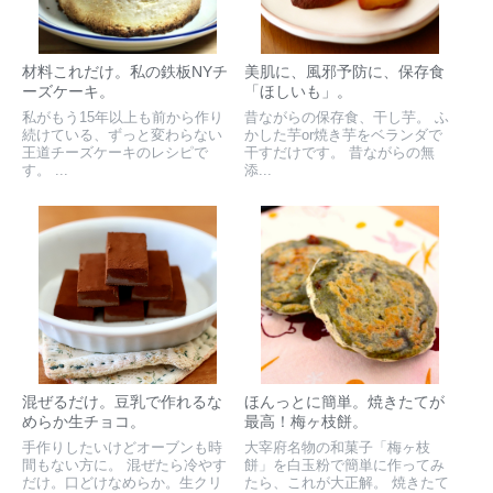
材料これだけ。私の鉄板NYチ
美肌に、風邪予防に、保存食
ーズケーキ。
「ほしいも」。
私がもう15年以上も前から作り
昔ながらの保存食、干し芋。 ふ
続けている、ずっと変わらない
かした芋or焼き芋をベランダで
王道チーズケーキのレシピで
干すだけです。 昔ながらの無
す。 ...
添...
混ぜるだけ。豆乳で作れるな
ほんっとに簡単。焼きたてが
めらか生チョコ。
最高！梅ヶ枝餅。
手作りしたいけどオーブンも時
大宰府名物の和菓子「梅ヶ枝
間もない方に。 混ぜたら冷やす
餅」を白玉粉で簡単に作ってみ
だけ。口どけなめらか。生クリ
たら、これが大正解。 焼きたて