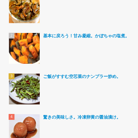
基本に戻ろう！甘み凝縮。かぼちゃの塩煮。
ご飯がすすむ空芯菜のナンプラー炒め。
驚きの美味しさ。冷凍卵黄の醤油漬け。