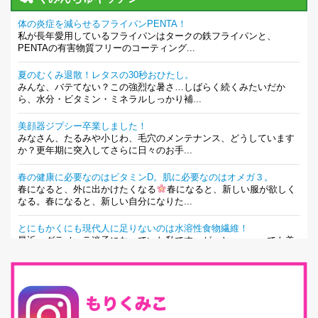
体の炎症を減らせるフライパンPENTA！
私が長年愛用しているフライパンはタークの鉄フライパンと、
PENTAの有害物質フリーのコーティング...
夏のむくみ退散！レタスの30秒おひたし。
みんな、バテてない？この強烈な暑さ…しばらく続くみたいだか
ら、水分・ビタミン・ミネラルしっかり補...
美顔器ジプシー卒業しました！
みなさん、たるみや小じわ、毛穴のメンテナンス、どうしています
か？更年期に突入してさらに日々のお手...
春の健康に必要なのはビタミンD。肌に必要なのはオメガ３。
春になると、外に出かけたくなる
春になると、新しい服が欲しく
なる。春になると、新しい自分になりた...
とにもかくにも現代人に足りないのは水溶性食物繊維！
最近、グラノーラ迷子になっていた私です。が、と〜〜〜っても美
味しくて栄養たっぷりのグラノーラを発...
腸活は「食事」だけだと思っていませんか？私の腸活完全版！
腸内環境を整えることは、健康維持の中でいっちばん大事！だと私
は思っています。 ヒトの免...