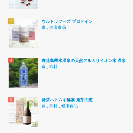
ウルトラフーズ プロテイン
食
,
健康食品
鹿児島垂水温泉の天然アルカリイオン水 温泉水9
食
,
飲料
発芽ハトムギ酵素 発芽の恵
食
,
飲料
,
健康食品