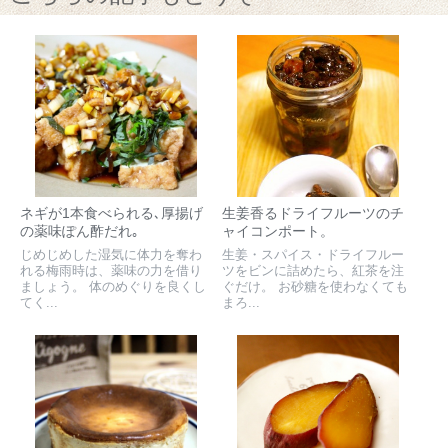
ネギが1本食べられる､厚揚げ
生姜香るドライフルーツのチ
の薬味ぽん酢だれ｡
ャイコンポート。
じめじめした湿気に体力を奪わ
生姜・スパイス・ドライフルー
れる梅雨時は、薬味の力を借り
ツをビンに詰めたら、紅茶を注
ましょう。 体のめぐりを良くし
ぐだけ。 お砂糖を使わなくても
てく...
まろ...