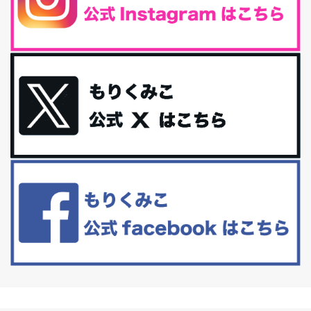
iHerb特大セール終了間近！みんな何買う？
最近お風呂上がりの炭酸水をシリカシリカにしているんだけど確か
に髪と爪が丈夫になった気がする。炭酸...
体に優しい、私のふるさと納税５選。
今回は、最近毎回定期的に購入している「楽天ふるさと納税」の返
礼品トップ５を紹介します。今までいろ...
更年期を穏やかに乗りきるために今できる５つのこと。
アラフィフからの体と心の整え方。 私も気づけばアラフィフ、これ
といった更年期症状はまだ...
白髪・美容・免疫力、現代人に足りないのは海藻！
たまに食べたくなる組み合わせ、海苔の佃煮＆チーズトーストにオ
リーブオイルorごま油をたらす。&n...