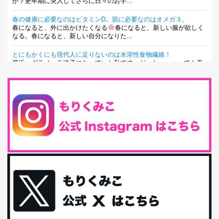
か？更年期に突入してさらに日々のお手...
春の健康に必要なのはビタミンD。肌に必要なのはオメガ３。
春になると、外に出かけたくなる
春になると、新しい服が欲しく
なる。春になると、新しい自分になりた...
とにもかくにも現代人に足りないのは水溶性食物繊維！
最近、グラノーラ迷子になっていた私です。が、と〜〜〜っても美
味しくて栄養たっぷりのグラノーラを発...
腸活は「食事」だけだと思っていませんか？私の腸活完全版！
腸内環境を整えることは、健康維持の中でいっちばん大事！だと私
は思っています。 ヒトの免...
iHerb特大セール終了間近！みんな何買う？
最近お風呂上がりの炭酸水をシリカシリカにしているんだけど確か
に髪と爪が丈夫になった気がする。炭酸...
体に優しい、私のふるさと納税５選。
今回は、最近毎回定期的に購入している「楽天ふるさと納税」の返
礼品トップ５を紹介します。今までいろ...
更年期を穏やかに乗りきるために今できる５つのこと。
アラフィフからの体と心の整え方。 私も気づけばアラフィフ、これ
といった更年期症状はまだ...