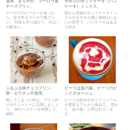
濃厚、まろやか、マーロウ風
手作りのホットケーキ（パン
チーズプリン。
ケーキ）ミックス。
マーロウのビーカーが余った
昔から市販のホットケーキミッ
ら、必ず作るマーロウ風プリ
クスのモサモサ感と独特のにお
ン。 何度も作り続けて、今はこ
いが苦手で、パンケーキはあま
の配合に...
り好き...
ぷるぷる柿チョコプリン。
ビーツは血の薬。ビーツのピ
卵・ゼラチン不使用。
ンクポタージュ。
熟してしまった柿は、プリン作
ビーツは鉄分やポリフェノール
りやスムージーに活用しましょ
が豊富なアルカリ食品で、 昔か
う。 柿のペクチンを利用して、
ら「血の薬」と呼ばれていま
材料...
す。 ...