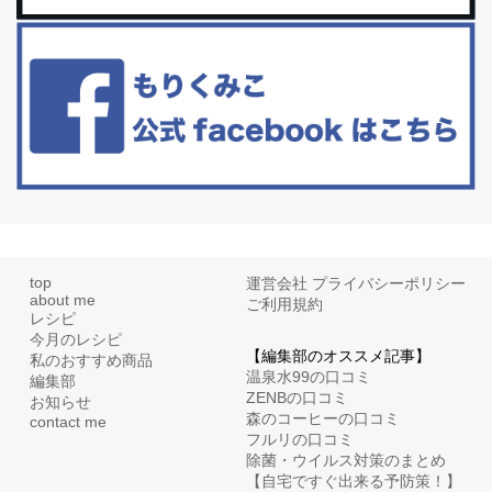
白髪・美容・免疫力、現代人に足りないのは海藻！
たまに食べたくなる組み合わせ、海苔の佃煮＆チーズトーストにオ
リーブオイルorごま油をたらす。&n...
top
運営会社
プライバシーポリシー
about me
ご利用規約
レシピ
今月のレシピ
【編集部のオススメ記事】
私のおすすめ商品
温泉水99の口コミ
編集部
ZENBの口コミ
お知らせ
森のコーヒーの口コミ
contact me
フルリの口コミ
除菌・ウイルス対策のまとめ
【自宅ですぐ出来る予防策！】