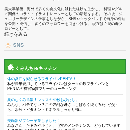
美大卒業後、海外で多くの食文化に触れた経験を生かし、 料理やグル
メ関係のコラム・イラストレーターとしての活動をする。 その後、ジ
ュエリーデザインの仕事をしながら、SNSやクックパッドで自身の料理
を公開・発信し、多くのフォロワーを引きつける。 現在は２児の母ブ
ロガーとして...
続きをみる
SNS
くみんちゅキッチン
体の炎症を減らせるフライパンPENTA！
私が長年愛用しているフライパンはタークの鉄フライパンと、
PENTAの有害物質フリーのコーティング...
夏のむくみ退散！レタスの30秒おひたし。
みんな、バテてない？この強烈な暑さ…しばらく続くみたいだか
ら、水分・ビタミン・ミネラルしっかり補...
美顔器ジプシー卒業しました！
みなさん、たるみや小じわ、毛穴のメンテナンス、どうしています