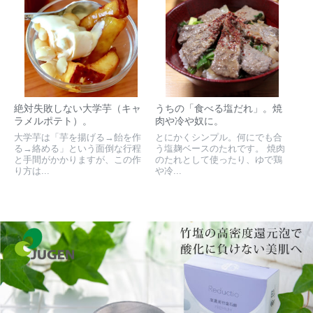
絶対失敗しない大学芋（キャ
うちの「食べる塩だれ」。焼
ラメルポテト）。
肉や冷や奴に。
大学芋は「芋を揚げる→飴を作
とにかくシンプル。何にでも合
る→絡める」という面倒な行程
う塩麹ベースのたれです。 焼肉
と手間がかかりますが、この作
のたれとして使ったり、ゆで鶏
り方は...
や冷...