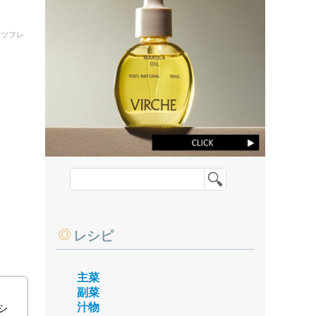
ッツフレ
レシピ
主菜
副菜
汁物
シ