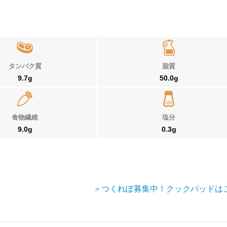
タンパク質
脂質
9.7g
50.0g
食物繊維
塩分
9.0g
0.3g
＞つくれぽ募集中！クックパッドは