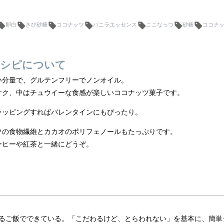
卵白
きび砂糖
ココナッツ
バニラエッセンス
ここなっつ
砂糖
ココナ
シピについて
い分量で、グルテンフリーでノンオイル。
サク、中はチュウイーな食感が楽しいココナッツ菓子です。
ラッピングすればバレンタインにもぴったり。
ツの食物繊維とカカオのポリフェノールもたっぷりです。
ーヒーや紅茶と一緒にどうぞ。
るご飯でできている。「こだわるけど、とらわれない」を基本に、簡単