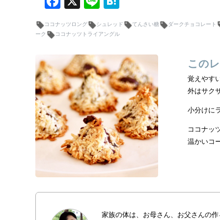
F
X
Li
H
a
n
at
ココナッツロング
シュレッド
てんさい糖
ダークチョコレート
c
e
e
ーク
ココナッツトライアングル
e
n
b
a
このレ
o
覚えやす
o
外はサク
k
小分けに
ココナッ
温かいコ
家族の体は、お母さん、お父さんの作