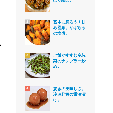
基本に戻ろう！甘
み凝縮。かぼちゃ
の塩煮。
３
ご飯がすすむ空芯
菜のナンプラー炒
め。
驚きの美味しさ。
冷凍卵黄の醤油漬
け。