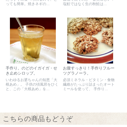
っても簡単。焼きネギの...
塩鮭ではなく生の秋鮭は...
手作り。のどのイガイガ・せ
お腹すっきり！手作りフルー
き止めシロップ。
ツグラノーラ。
いわゆるお婆ちゃんの知恵「大
必須ミネラル・ビタミン・食物
根あめ」。 子供の頃風邪をひく
繊維がたっぷり詰まったオート
と、この「大根あめ」を...
ミールを使って、 手作り...
こちらの商品もどうぞ