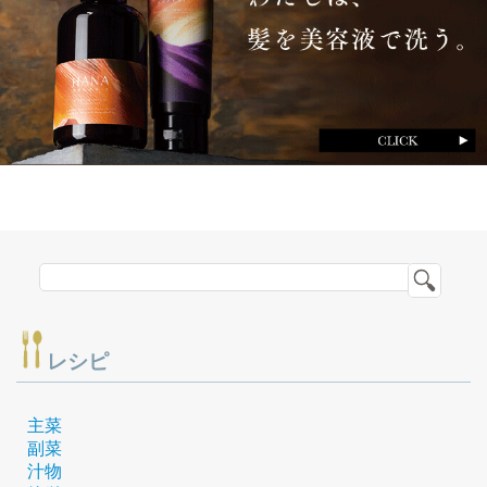
レシピ
主菜
副菜
汁物