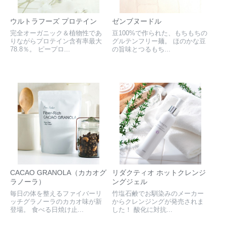
ウルトラフーズ プロテイン
ゼンブヌードル
完全オーガニック＆植物性であ
豆100%で作られた、もちもちの
りながらプロテイン含有率最大
グルテンフリー麺。 ほのかな豆
78.8％。 ピープロ...
の旨味とつるもち...
CACAO GRANOLA（カカオグ
リダクティオ ホットクレンジ
ラノーラ）
ングジェル
毎日の体を整えるファイバーリ
竹塩石鹸でお馴染みのメーカー
ッチグラノーラのカカオ味が新
からクレンジングが発売されま
登場。 食べる日焼け止...
した！ 酸化に対抗...