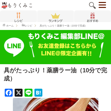
ホーム
レシピ
具がたっぷり！薬膳ラー油（10分で完成）
具がたっぷり！薬膳ラー油（10分で完
成）
F
X
Li
H
a
n
at
c
e
e