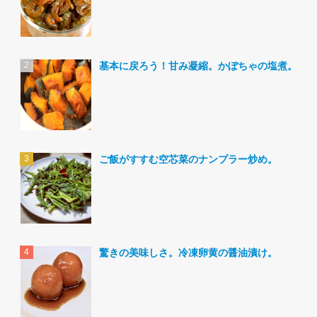
基本に戻ろう！甘み凝縮。かぼちゃの塩煮。
ご飯がすすむ空芯菜のナンプラー炒め。
驚きの美味しさ。冷凍卵黄の醤油漬け。