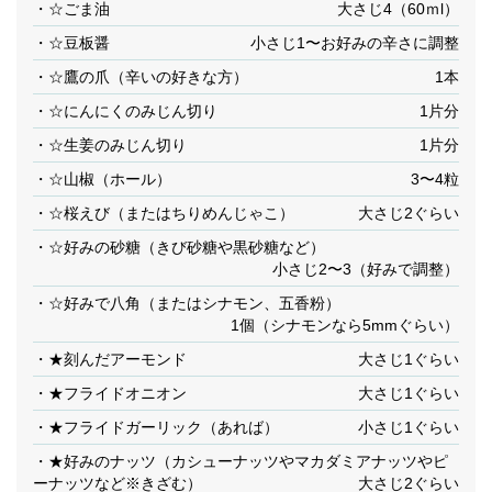
・☆ごま油
大さじ4（60ｍl）
・☆豆板醤
小さじ1〜お好みの辛さに調整
・☆鷹の爪（辛いの好きな方）
1本
・☆にんにくのみじん切り
1片分
・☆生姜のみじん切り
1片分
・☆山椒（ホール）
3〜4粒
・☆桜えび（またはちりめんじゃこ）
大さじ2ぐらい
・☆好みの砂糖（きび砂糖や黒砂糖など）
小さじ2〜3（好みで調整）
・☆好みで八角（またはシナモン、五香粉）
1個（シナモンなら5mmぐらい）
・★刻んだアーモンド
大さじ1ぐらい
・★フライドオニオン
大さじ1ぐらい
・★フライドガーリック（あれば）
小さじ1ぐらい
・★好みのナッツ（カシューナッツやマカダミアナッツやピ
ーナッツなど※きざむ）
大さじ2ぐらい