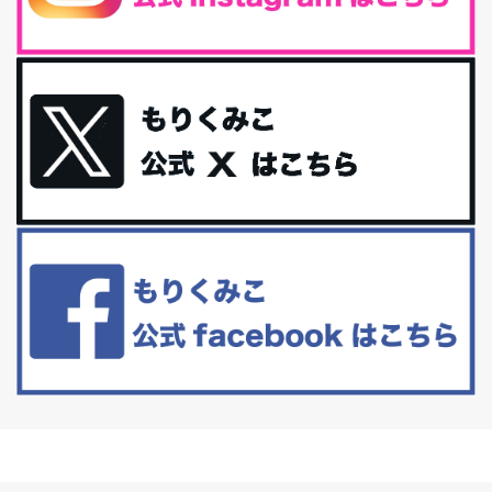
腸内環境を整えることは、健康維持の中でいっちばん大事！だと私
は思っています。 ヒトの免...
iHerb特大セール終了間近！みんな何買う？
最近お風呂上がりの炭酸水をシリカシリカにしているんだけど確か
に髪と爪が丈夫になった気がする。炭酸...
体に優しい、私のふるさと納税５選。
今回は、最近毎回定期的に購入している「楽天ふるさと納税」の返
礼品トップ５を紹介します。今までいろ...
更年期を穏やかに乗りきるために今できる５つのこと。
アラフィフからの体と心の整え方。 私も気づけばアラフィフ、これ
といった更年期症状はまだ...