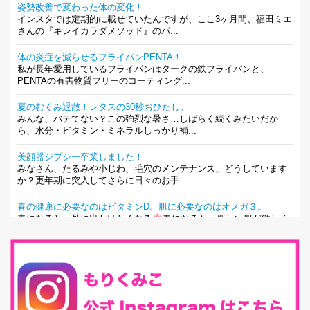
姿勢改善で変わった体の変化！
インスタでは定期的に載せていたんですが、ここ3ヶ月間、福田ミエ
さんの『キレイカラダメソッド』のパ...
体の炎症を減らせるフライパンPENTA！
私が長年愛用しているフライパンはタークの鉄フライパンと、
PENTAの有害物質フリーのコーティング...
夏のむくみ退散！レタスの30秒おひたし。
みんな、バテてない？この強烈な暑さ…しばらく続くみたいだか
ら、水分・ビタミン・ミネラルしっかり補...
美顔器ジプシー卒業しました！
みなさん、たるみや小じわ、毛穴のメンテナンス、どうしています
か？更年期に突入してさらに日々のお手...
春の健康に必要なのはビタミンD。肌に必要なのはオメガ３。
春になると、外に出かけたくなる
春になると、新しい服が欲しく
なる。春になると、新しい自分になりた...
とにもかくにも現代人に足りないのは水溶性食物繊維！
最近、グラノーラ迷子になっていた私です。が、と〜〜〜っても美
味しくて栄養たっぷりのグラノーラを発...
腸活は「食事」だけだと思っていませんか？私の腸活完全版！