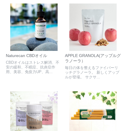
Naturecan CBDオイル
APPLE GRANOLA(アップルグ
ラノーラ）
CBDオイルはストレス解消、不
安の緩和、不眠症、抗炎症作
毎日の体を整えるファイバーリ
用、美容、免疫力UP、高...
ッチグラノーラ。 新しくアップ
ルが登場。 サクサ...