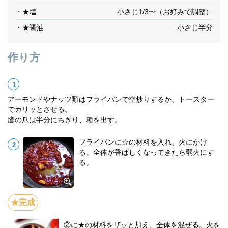
・★塩
小さじ1/3〜（お好みで調整）
・★醤油
小さじ半分
作り方
アーモンドやナッツ類はフライパンで空炒りするか、トースター
でカリッとさせる。
鷹の爪は半分にちぎり、種を出す。
フライパンに☆の材料を入れ、火にかけ
る。全体が香ばしくなってきたら弱火にす
る。
②に★の材料をザッと加え、全体を混ぜる。火を