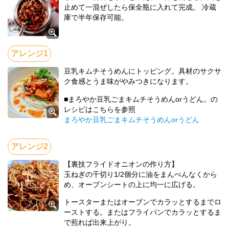
止めて一混ぜしたら保全瓶に入れて完成。 冷蔵
庫で半年保存可能。
豆乳キムチそうめんにトッピング。具材のサクサ
ク食感とうま味がやみつきになります。
■まろやか豆乳ごまキムチそうめんorうどん。の
レシピはこちらを参照
まろやか豆乳ごまキムチそうめんorうどん
【裏技フライドオニオンの作り方】
玉ねぎの千切り1/2個分に油をまんべんなくから
め、オーブンシートの上に均一に広げる。
トースターまたはオーブンでカラッとするまでロ
ーストする。またはフライパンでカラッとするま
で煎れば出来上がり。