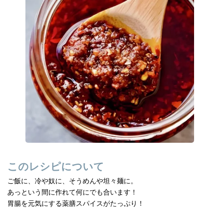
e
n
b
a
o
o
k
このレシピについて
ご飯に、冷や奴に、そうめんや坦々麺に。
あっという間に作れて何にでも合います！
胃腸を元気にする薬膳スパイスがたっぷり！