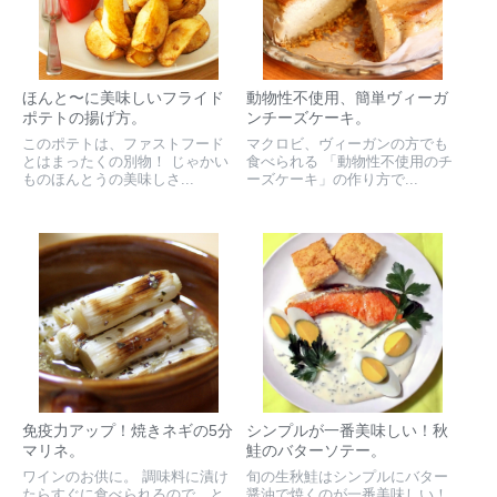
ほんと〜に美味しいフライド
動物性不使用、簡単ヴィーガ
ポテトの揚げ方。
ンチーズケーキ。
このポテトは、ファストフード
マクロビ、ヴィーガンの方でも
とはまったくの別物！ じゃかい
食べられる 「動物性不使用のチ
ものほんとうの美味しさ...
ーズケーキ」の作り方で...
免疫力アップ！焼きネギの5分
シンプルが一番美味しい！秋
マリネ。
鮭のバターソテー。
ワインのお供に。 調味料に漬け
旬の生秋鮭はシンプルにバター
たらすぐに食べられるので、と
醤油で焼くのが一番美味しい！