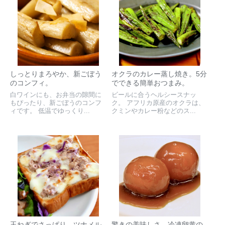
しっとりまろやか、新ごぼう
オクラのカレー蒸し焼き。5分
のコンフィ。
でできる簡単おつまみ。
白ワインにも、お弁当の隙間に
ビールに合うヘルシースナッ
もぴったり、新ごぼうのコンフ
ク。 アフリカ原産のオクラは、
ィです。 低温でゆっくり...
クミンやカレー粉などのス...
玉ねぎでさっぱり、ツナメル
驚きの美味しさ。冷凍卵黄の