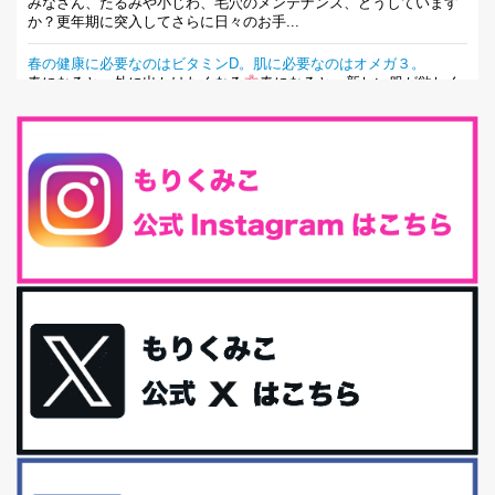
みなさん、たるみや小じわ、毛穴のメンテナンス、どうしています
か？更年期に突入してさらに日々のお手...
春の健康に必要なのはビタミンD。肌に必要なのはオメガ３。
春になると、外に出かけたくなる
春になると、新しい服が欲しく
なる。春になると、新しい自分になりた...
とにもかくにも現代人に足りないのは水溶性食物繊維！
最近、グラノーラ迷子になっていた私です。が、と〜〜〜っても美
味しくて栄養たっぷりのグラノーラを発...
腸活は「食事」だけだと思っていませんか？私の腸活完全版！
腸内環境を整えることは、健康維持の中でいっちばん大事！だと私
は思っています。 ヒトの免...
iHerb特大セール終了間近！みんな何買う？
最近お風呂上がりの炭酸水をシリカシリカにしているんだけど確か
に髪と爪が丈夫になった気がする。炭酸...
体に優しい、私のふるさと納税５選。
今回は、最近毎回定期的に購入している「楽天ふるさと納税」の返
礼品トップ５を紹介します。今までいろ...
更年期を穏やかに乗りきるために今できる５つのこと。
アラフィフからの体と心の整え方。 私も気づけばアラフィフ、これ