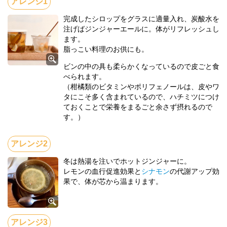
完成したシロップをグラスに適量入れ、炭酸水を
注げばジンジャーエールに。体がリフレッシュし
ます。
脂っこい料理のお供にも。
ビンの中の具も柔らかくなっているので皮ごと食
べられます。
（柑橘類のビタミンやポリフェノールは、皮やワ
タにこそ多く含まれているので、ハチミツにつけ
ておくことで栄養をまるごと余さず摂れるので
す。）
冬は熱湯を注いでホットジンジャーに。
レモンの血行促進効果と
シナモン
の代謝アップ効
果で、体が芯から温まります。