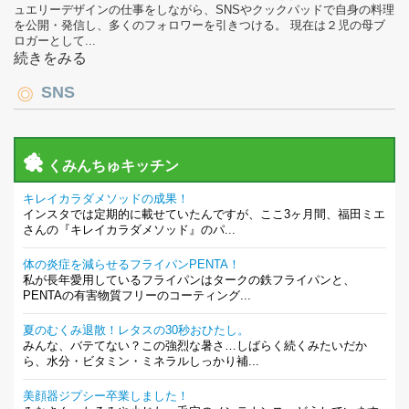
ュエリーデザインの仕事をしながら、SNSやクックパッドで自身の料理
を公開・発信し、多くのフォロワーを引きつける。 現在は２児の母ブ
ロガーとして...
続きをみる
SNS
くみんちゅキッチン
キレイカラダメソッドの成果！
インスタでは定期的に載せていたんですが、ここ3ヶ月間、福田ミエ
さんの『キレイカラダメソッド』のパ...
体の炎症を減らせるフライパンPENTA！
私が長年愛用しているフライパンはタークの鉄フライパンと、
PENTAの有害物質フリーのコーティング...
夏のむくみ退散！レタスの30秒おひたし。
みんな、バテてない？この強烈な暑さ…しばらく続くみたいだか
ら、水分・ビタミン・ミネラルしっかり補...
美顔器ジプシー卒業しました！