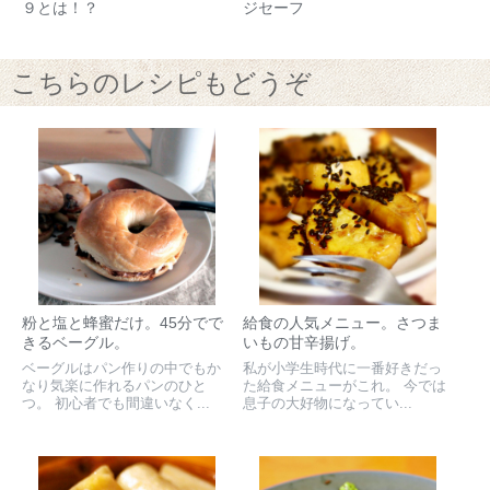
９とは！？
ジセーフ
こちらのレシピもどうぞ
粉と塩と蜂蜜だけ。45分でで
給食の人気メニュー。さつま
きるベーグル。
いもの甘辛揚げ。
ベーグルはパン作りの中でもか
私が小学生時代に一番好きだっ
なり気楽に作れるパンのひと
た給食メニューがこれ。 今では
つ。 初心者でも間違いなく...
息子の大好物になってい...