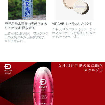
鹿児島垂水温泉の天然アルカ
VIRCHE ミネラルUVパクト
リイオン水 温泉水99
ミネラルUVパクトはヴァーチェ
のマルラオイルを配合したUVカ
上質な水は体の源。 ワンランク
ットパウダー。 S...
上の天然アルカリ温泉水です。
今まで飲んだ...