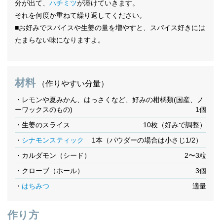
分が出て、
ハチミツ
が溶けていきます。
それを何度か重ねて繰り返してください。
■お好みでスパイスや生姜の量を増やすと、スパイス好きには
たまらない味になりますよ。
材料
（作りやすい分量）
・レモンや夏みかん、はっさくなど、好みの柑橘類(国産、ノ
ーワックスのもの)
1個
・生姜のスライス
10枚（好みで調整）
・
シナモンスティック
1本（パウダーの場合は小さじ1/2）
・カルダモン（シード）
2〜3粒
・クローブ（ホール）
3個
・
はちみつ
適量
作り方