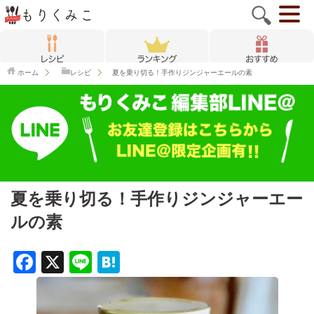
ホーム
レシピ
夏を乗り切る！手作りジンジャーエールの素
夏を乗り切る！手作りジンジャーエー
ルの素
F
X
Li
H
a
n
at
c
e
e