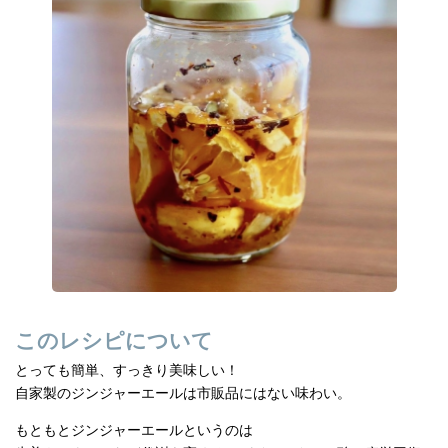
e
n
b
a
o
o
k
このレシピについて
とっても簡単、すっきり美味しい！
自家製のジンジャーエールは市販品にはない味わい。
もともとジンジャーエールというのは