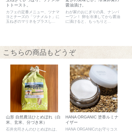
トトースト。
醤油漬け。
カフェの定番メニュー、ツナマ
わが家のおにぎりの具、ナンバ
ヨとチーズの「ツナメルト」に
ーワン！ 卵を冷凍してから醤油
玉ねぎのマリネをプラスし...
に漬けると、もっちりと...
こちらの商品もどうぞ
山形 自然農法ひとめぼれ（白
HANA ORGANIC 塗香ルミナ
米、玄米、分づき米）
イザー
石井光司さんのひとめぼれは、
HANA ORGANICのお守りコス