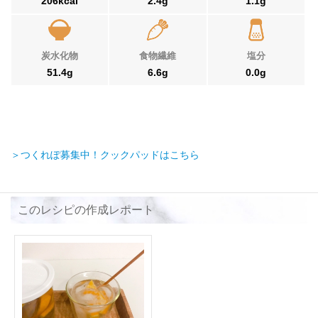
206kcal
2.4g
1.1g
炭水化物
食物繊維
塩分
51.4g
6.6g
0.0g
＞つくれぽ募集中！クックパッドはこちら
このレシピの作成レポート