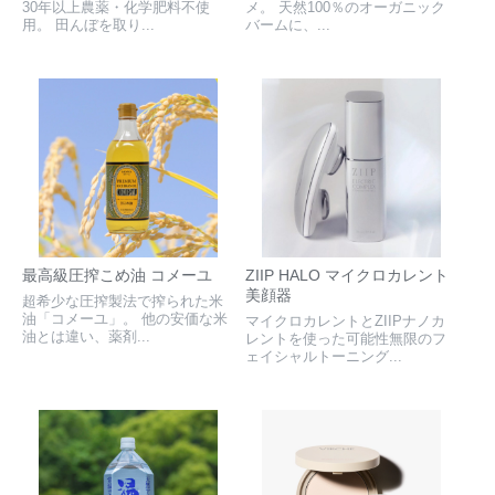
30年以上農薬・化学肥料不使
メ。 天然100％のオーガニック
用。 田んぼを取り...
バームに、...
最高級圧搾こめ油 コメーユ
ZIIP HALO マイクロカレント
美顔器
超希少な圧搾製法で搾られた米
油「コメーユ」。 他の安価な米
マイクロカレントとZIIPナノカ
油とは違い、薬剤...
レントを使った可能性無限のフ
ェイシャルトーニング...