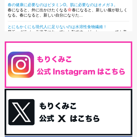
春の健康に必要なのはビタミンD。肌に必要なのはオメガ３。
春になると、外に出かけたくなる
春になると、新しい服が欲しく
なる。春になると、新しい自分になりた...
とにもかくにも現代人に足りないのは水溶性食物繊維！
最近、グラノーラ迷子になっていた私です。が、と〜〜〜っても美
味しくて栄養たっぷりのグラノーラを発...
腸活は「食事」だけだと思っていませんか？私の腸活完全版！
腸内環境を整えることは、健康維持の中でいっちばん大事！だと私
は思っています。 ヒトの免...
iHerb特大セール終了間近！みんな何買う？
最近お風呂上がりの炭酸水をシリカシリカにしているんだけど確か
に髪と爪が丈夫になった気がする。炭酸...
体に優しい、私のふるさと納税５選。
今回は、最近毎回定期的に購入している「楽天ふるさと納税」の返
礼品トップ５を紹介します。今までいろ...
更年期を穏やかに乗りきるために今できる５つのこと。
アラフィフからの体と心の整え方。 私も気づけばアラフィフ、これ
といった更年期症状はまだ...
白髪・美容・免疫力、現代人に足りないのは海藻！