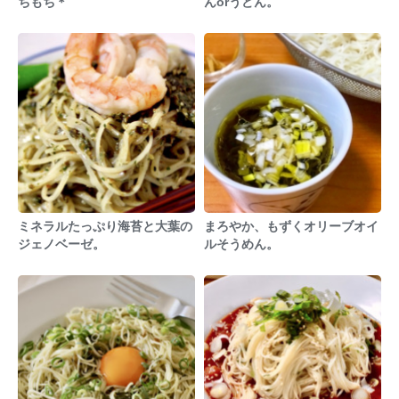
ちもち＊
んorうどん。
ミネラルたっぷり海苔と大葉の
まろやか、もずくオリーブオイ
ジェノベーゼ。
ルそうめん。