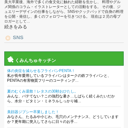
美大卒業後、海外で多くの食文化に触れた経験を生かし、 料理やグル
メ関係のコラム・イラストレーターとしての活動をする。 その後、ジ
ュエリーデザインの仕事をしながら、SNSやクックパッドで自身の料理
を公開・発信し、多くのフォロワーを引きつける。 現在は２児の母ブ
ロガーとして...
続きをみる
SNS
くみんちゅキッチン
体の炎症を減らせるフライパンPENTA！
私が長年愛用しているフライパンはタークの鉄フライパンと、
PENTAの有害物質フリーのコーティング...
夏のむくみ退散！レタスの30秒おひたし。
みんな、バテてない？この強烈な暑さ…しばらく続くみたいだか
ら、水分・ビタミン・ミネラルしっかり補...
美顔器ジプシー卒業しました！
みなさん、たるみや小じわ、毛穴のメンテナンス、どうしています
か？更年期に突入してさらに日々のお手...