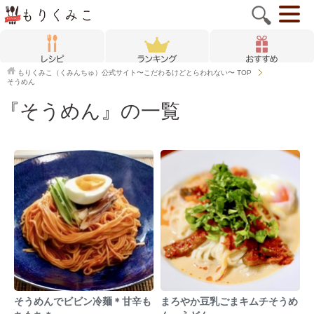
もりくみこ（くみんちゅ）公式サイト〜こだわるけどとらわれない〜
TOP
そうめん
『そうめん』の一覧
そうめんでビビン冷麺＊甘辛も
まろやか豆乳ごまキムチそうめ