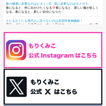
春の健康に必要なのはビタミンD。肌に必要なのはオメガ３。
春になると、外に出かけたくなる
春になると、新しい服が欲しく
なる。春になると、新しい自分になりた...
とにもかくにも現代人に足りないのは水溶性食物繊維！
最近、グラノーラ迷子になっていた私です。が、と〜〜〜っても美
味しくて栄養たっぷりのグラノーラを発...
腸活は「食事」だけだと思っていませんか？私の腸活完全版！
腸内環境を整えることは、健康維持の中でいっちばん大事！だと私
は思っています。 ヒトの免...
iHerb特大セール終了間近！みんな何買う？
最近お風呂上がりの炭酸水をシリカシリカにしているんだけど確か
に髪と爪が丈夫になった気がする。炭酸...
体に優しい、私のふるさと納税５選。
今回は、最近毎回定期的に購入している「楽天ふるさと納税」の返
礼品トップ５を紹介します。今までいろ...
更年期を穏やかに乗りきるために今できる５つのこと。
アラフィフからの体と心の整え方。 私も気づけばアラフィフ、これ
といった更年期症状はまだ...
白髪・美容・免疫力、現代人に足りないのは海藻！