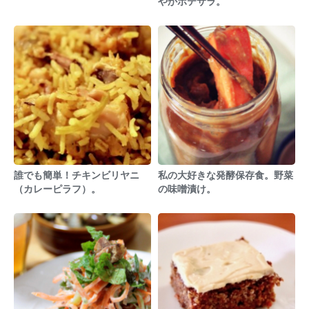
やかポテサラ。
誰でも簡単！チキンビリヤニ
私の大好きな発酵保存食。野菜
（カレーピラフ）。
の味噌漬け。