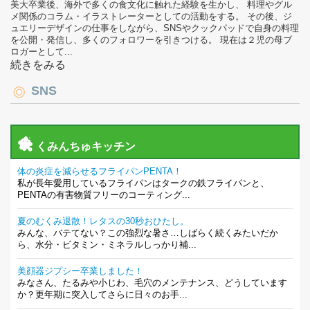
美大卒業後、海外で多くの食文化に触れた経験を生かし、 料理やグル
メ関係のコラム・イラストレーターとしての活動をする。 その後、ジ
ュエリーデザインの仕事をしながら、SNSやクックパッドで自身の料理
を公開・発信し、多くのフォロワーを引きつける。 現在は２児の母ブ
ロガーとして...
続きをみる
SNS
くみんちゅキッチン
体の炎症を減らせるフライパンPENTA！
私が長年愛用しているフライパンはタークの鉄フライパンと、
PENTAの有害物質フリーのコーティング...
夏のむくみ退散！レタスの30秒おひたし。
みんな、バテてない？この強烈な暑さ…しばらく続くみたいだか
ら、水分・ビタミン・ミネラルしっかり補...
美顔器ジプシー卒業しました！
みなさん、たるみや小じわ、毛穴のメンテナンス、どうしています
か？更年期に突入してさらに日々のお手...