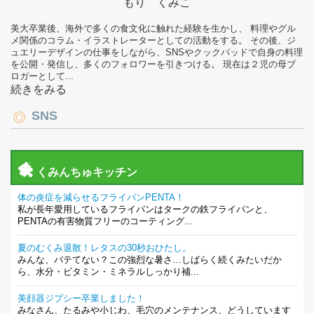
もり くみこ
美大卒業後、海外で多くの食文化に触れた経験を生かし、 料理やグル
メ関係のコラム・イラストレーターとしての活動をする。 その後、ジ
ュエリーデザインの仕事をしながら、SNSやクックパッドで自身の料理
を公開・発信し、多くのフォロワーを引きつける。 現在は２児の母ブ
ロガーとして...
続きをみる
SNS
くみんちゅキッチン
体の炎症を減らせるフライパンPENTA！
私が長年愛用しているフライパンはタークの鉄フライパンと、
PENTAの有害物質フリーのコーティング...
夏のむくみ退散！レタスの30秒おひたし。
みんな、バテてない？この強烈な暑さ…しばらく続くみたいだか
ら、水分・ビタミン・ミネラルしっかり補...
美顔器ジプシー卒業しました！
みなさん、たるみや小じわ、毛穴のメンテナンス、どうしています