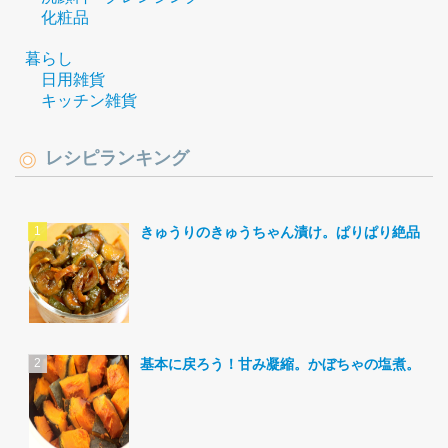
化粧品
暮らし
日用雑貨
キッチン雑貨
レシピランキング
きゅうりのきゅうちゃん漬け。ぱりぱり絶品。
基本に戻ろう！甘み凝縮。かぼちゃの塩煮。