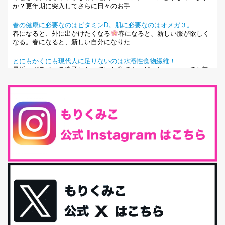
か？更年期に突入してさらに日々のお手...
春の健康に必要なのはビタミンD。肌に必要なのはオメガ３。
春になると、外に出かけたくなる
春になると、新しい服が欲しく
なる。春になると、新しい自分になりた...
とにもかくにも現代人に足りないのは水溶性食物繊維！
最近、グラノーラ迷子になっていた私です。が、と〜〜〜っても美
味しくて栄養たっぷりのグラノーラを発...
腸活は「食事」だけだと思っていませんか？私の腸活完全版！
腸内環境を整えることは、健康維持の中でいっちばん大事！だと私
は思っています。 ヒトの免...
iHerb特大セール終了間近！みんな何買う？
最近お風呂上がりの炭酸水をシリカシリカにしているんだけど確か
に髪と爪が丈夫になった気がする。炭酸...
体に優しい、私のふるさと納税５選。
今回は、最近毎回定期的に購入している「楽天ふるさと納税」の返
礼品トップ５を紹介します。今までいろ...
更年期を穏やかに乗りきるために今できる５つのこと。
アラフィフからの体と心の整え方。 私も気づけばアラフィフ、これ
といった更年期症状はまだ...