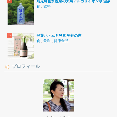
鹿児島垂水温泉の天然アルカリイオン水 温泉水9
食
,
飲料
発芽ハトムギ酵素 発芽の恵
食
,
飲料
,
健康食品
プロフィール