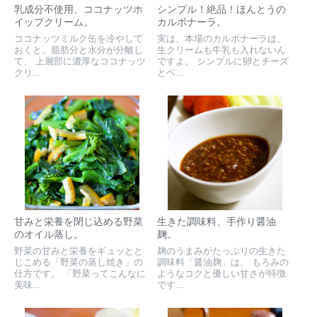
乳成分不使用、ココナッツホ
シンプル！絶品！ほんとうの
イップクリーム。
カルボナーラ。
ココナッツミルク缶を冷やして
実は、本場のカルボナーラは、
おくと、脂肪分と水分が分離し
生クリームも牛乳も入れないん
て、 上層部に濃厚なココナッツ
ですよ。 シンプルに卵とチーズ
クリ...
とベ...
甘みと栄養を閉じ込める野菜
生きた調味料、手作り醤油
のオイル蒸し。
麹。
野菜の甘みと栄養をギュッとと
麹のうまみがたっぷりの生きた
じこめる「野菜の蒸し焼き」の
調味料「醤油麹」は、 もろみの
仕方です。 「野菜ってこんなに
ようなコクと優しい甘さが特徴
美味...
です...