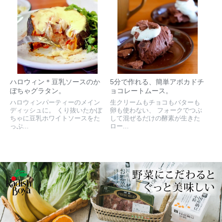
ハロウィン＊豆乳ソースのか
5分で作れる、簡単アボカドチ
ぼちゃグラタン。
ョコレートムース。
ハロウィンパーティーのメイン
生クリームもチョコもバターも
ディッシュに。 くり抜いたかぼ
卵も使わない、 フォークでつぶ
ちゃに豆乳ホワイトソースをた
して混ぜるだけの酵素が生きた
っぷ...
ロー...