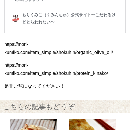
https://mori-
kumiko.com/item_simple/shokuhin/organic_olive_oil/
https://mori-
kumiko.com/item_simple/shokuhin/protein_kinako/
是非ご覧になってください！
こちらの記事もどうぞ