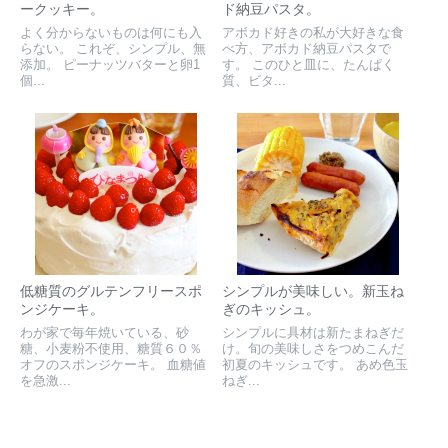
ークッキー。
ド納豆パスタ。
よく分からないものは何にも入
アボカド好きの私が大好きな食
らない。 これぞ、シンプル、無
べ方、アボカド納豆パスタで
添加。 ピーナッツバターと卵1
す。 このひと皿に、たんぱく
個...
質、ビタ...
低糖質のグルテンフリースポ
シンプルが美味しい。新玉ね
ンジケーキ。
ぎのキッシュ。
わが家で毎年焼いている、砂
シンプルに具材は新たまねぎだ
糖、小麦粉不使用、糖質６０％
け。旬の美味しさをつめこんだ
オフのスポンジケーキ。 血糖値
初夏のキッシュです。 あめ色玉
を急激...
ねぎ...