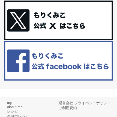
体に優しい、私のふるさと納税５選。
今回は、最近毎回定期的に購入している「楽天ふるさと納税」の返
礼品トップ５を紹介します。今までいろ...
更年期を穏やかに乗りきるために今できる５つのこと。
アラフィフからの体と心の整え方。 私も気づけばアラフィフ、これ
といった更年期症状はまだ...
白髪・美容・免疫力、現代人に足りないのは海藻！
たまに食べたくなる組み合わせ、海苔の佃煮＆チーズトーストにオ
リーブオイルorごま油をたらす。&n...
top
運営会社
プライバシーポリシー
about me
ご利用規約
レシピ
今月のレシピ