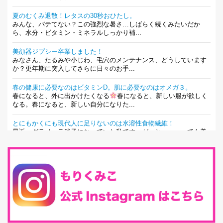
夏のむくみ退散！レタスの30秒おひたし。
みんな、バテてない？この強烈な暑さ…しばらく続くみたいだか
ら、水分・ビタミン・ミネラルしっかり補...
美顔器ジプシー卒業しました！
みなさん、たるみや小じわ、毛穴のメンテナンス、どうしています
か？更年期に突入してさらに日々のお手...
春の健康に必要なのはビタミンD。肌に必要なのはオメガ３。
春になると、外に出かけたくなる
春になると、新しい服が欲しく
なる。春になると、新しい自分になりた...
とにもかくにも現代人に足りないのは水溶性食物繊維！
最近、グラノーラ迷子になっていた私です。が、と〜〜〜っても美
味しくて栄養たっぷりのグラノーラを発...
腸活は「食事」だけだと思っていませんか？私の腸活完全版！
腸内環境を整えることは、健康維持の中でいっちばん大事！だと私
は思っています。 ヒトの免...
iHerb特大セール終了間近！みんな何買う？
最近お風呂上がりの炭酸水をシリカシリカにしているんだけど確か
に髪と爪が丈夫になった気がする。炭酸...