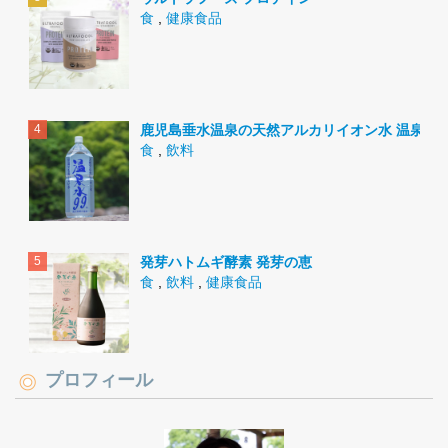
食
,
健康食品
鹿児島垂水温泉の天然アルカリイオン水 温泉水9
食
,
飲料
発芽ハトムギ酵素 発芽の恵
食
,
飲料
,
健康食品
プロフィール