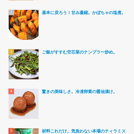
基本に戻ろう！甘み凝縮。かぼちゃの塩煮。
ご飯がすすむ空芯菜のナンプラー炒め。
驚きの美味しさ。冷凍卵黄の醤油漬け。
材料これだけ。気負わない本場のティラミス。