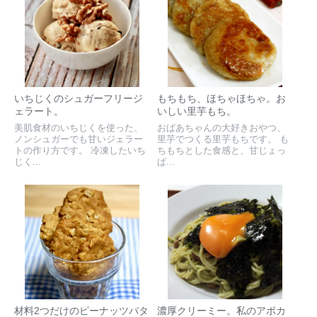
いちじくのシュガーフリージ
もちもち、ほちゃほちゃ。お
ェラート。
いしい里芋もち。
美肌食材のいちじくを使った、
おばあちゃんの大好きおやつ、
ノンシュガーでも甘いジェラー
里芋でつくる里芋もちです。 も
トの作り方です。 冷凍したいち
ちもちとした食感と、甘じょっ
じく...
ぱ...
材料2つだけのピーナッツバタ
濃厚クリーミー。私のアボカ