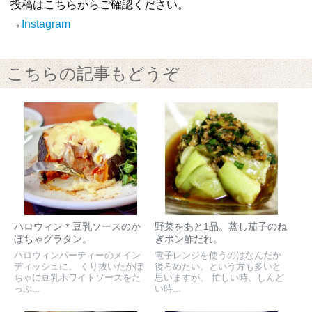
投稿はこちらからご確認ください。
→
Instagram
こちらの記事もどうぞ
ハロウィン＊豆乳ソースのか
野菜をあと1品。蒸し茄子のね
ぼちゃグラタン。
ぎポン酢だれ。
ハロウィンパーティーのメイン
電子レンジを使うのはなんだか
ディッシュに。 くり抜いたかぼ
後ろめたい。という方も多いと
ちゃに豆乳ホワイトソースをた
思いますが、 忙しい時、しんど
っぷ...
い時...