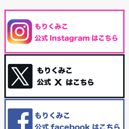
春になると、外に出かけたくなる
春になると、新しい服が欲しく
なる。春になると、新しい自分になりた...
とにもかくにも現代人に足りないのは水溶性食物繊維！
最近、グラノーラ迷子になっていた私です。が、と〜〜〜っても美
味しくて栄養たっぷりのグラノーラを発...
腸活は「食事」だけだと思っていませんか？私の腸活完全版！
腸内環境を整えることは、健康維持の中でいっちばん大事！だと私
は思っています。 ヒトの免...
iHerb特大セール終了間近！みんな何買う？
最近お風呂上がりの炭酸水をシリカシリカにしているんだけど確か
に髪と爪が丈夫になった気がする。炭酸...
体に優しい、私のふるさと納税５選。
今回は、最近毎回定期的に購入している「楽天ふるさと納税」の返
礼品トップ５を紹介します。今までいろ...
更年期を穏やかに乗りきるために今できる５つのこと。
アラフィフからの体と心の整え方。 私も気づけばアラフィフ、これ
といった更年期症状はまだ...