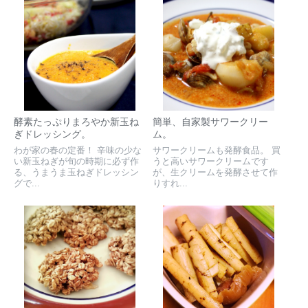
酵素たっぷりまろやか新玉ね
簡単、自家製サワークリー
ぎドレッシング。
ム。
わが家の春の定番！ 辛味の少な
サワークリームも発酵食品。 買
い新玉ねぎが旬の時期に必ず作
うと高いサワークリームです
る、うまうま玉ねぎドレッシン
が、生クリームを発酵させて作
グで...
りすれ...