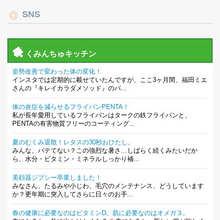
SNS
くみんちゅキッチン
姿勢改善で変わった体の変化！
インスタでは定期的に載せていたんですが、ここ3ヶ月間、福田ミエ
さんの『キレイカラダメソッド』のパ...
体の炎症を減らせるフライパンPENTA！
私が長年愛用しているフライパンはタークの鉄フライパンと、
PENTAの有害物質フリーのコーティング...
夏のむくみ退散！レタスの30秒おひたし。
みんな、バテてない？この強烈な暑さ…しばらく続くみたいだか
ら、水分・ビタミン・ミネラルしっかり補...
美顔器ジプシー卒業しました！
みなさん、たるみや小じわ、毛穴のメンテナンス、どうしています
か？更年期に突入してさらに日々のお手...
春の健康に必要なのはビタミンD。肌に必要なのはオメガ３。