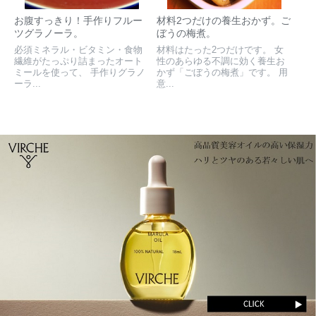
お腹すっきり！手作りフルー
材料2つだけの養生おかず。ご
ツグラノーラ。
ぼうの梅煮。
必須ミネラル・ビタミン・食物
材料はたった2つだけです。 女
繊維がたっぷり詰まったオート
性のあらゆる不調に効く養生お
ミールを使って、 手作りグラノ
かず「ごぼうの梅煮」です。 用
ーラ...
意...