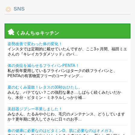
SNS
くみんちゅキッチン
姿勢改善で変わった体の変化！
インスタでは定期的に載せていたんですが、ここ3ヶ月間、福田ミエ
さんの『キレイカラダメソッド』のパ...
体の炎症を減らせるフライパンPENTA！
私が長年愛用しているフライパンはタークの鉄フライパンと、
PENTAの有害物質フリーのコーティング...
夏のむくみ退散！レタスの30秒おひたし。
みんな、バテてない？この強烈な暑さ…しばらく続くみたいだか
ら、水分・ビタミン・ミネラルしっかり補...
美顔器ジプシー卒業しました！
みなさん、たるみや小じわ、毛穴のメンテナンス、どうしています
か？更年期に突入してさらに日々のお手...
春の健康に必要なのはビタミンD。肌に必要なのはオメガ３。