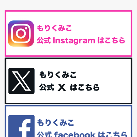
春になると、外に出かけたくなる
春になると、新しい服が欲しく
なる。春になると、新しい自分になりた...
とにもかくにも現代人に足りないのは水溶性食物繊維！
最近、グラノーラ迷子になっていた私です。が、と〜〜〜っても美
味しくて栄養たっぷりのグラノーラを発...
腸活は「食事」だけだと思っていませんか？私の腸活完全版！
腸内環境を整えることは、健康維持の中でいっちばん大事！だと私
は思っています。 ヒトの免...
iHerb特大セール終了間近！みんな何買う？
最近お風呂上がりの炭酸水をシリカシリカにしているんだけど確か
に髪と爪が丈夫になった気がする。炭酸...
体に優しい、私のふるさと納税５選。
今回は、最近毎回定期的に購入している「楽天ふるさと納税」の返
礼品トップ５を紹介します。今までいろ...
更年期を穏やかに乗りきるために今できる５つのこと。
アラフィフからの体と心の整え方。 私も気づけばアラフィフ、これ
といった更年期症状はまだ...