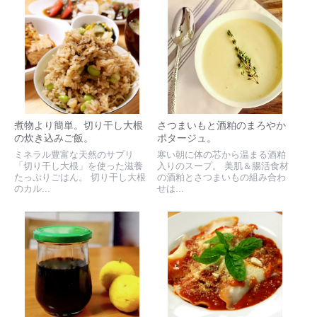
煮物より簡単。切り干し大根
さつまいもと酒粕のまろやか
の炊き込みご飯。
ポタージュ。
ミネラル豊富な天然のサプリ
寒い朝に体の芯から温まる酒粕
「切り干し大根」を使った滋養
入りのスープ。 美肌＆腸活食材
たっぷりごはん。 切り干し大根
の酒粕とさつまいもの組み合わ
のカル...
せは...