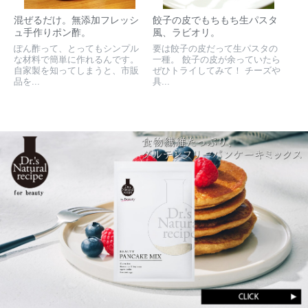
混ぜるだけ。無添加フレッシ
餃子の皮でもちもち生パスタ
ュ手作りポン酢。
風、ラビオリ。
ぽん酢って、とってもシンプル
要は餃子の皮だって生パスタの
な材料で簡単に作れるんです。
一種。 餃子の皮が余っていたら
自家製を知ってしまうと、市販
ぜひトライしてみて！ チーズや
品を...
具...