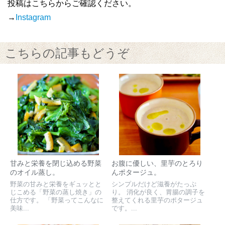
投稿はこちらからご確認ください。
→
Instagram
こちらの記事もどうぞ
甘みと栄養を閉じ込める野菜
お腹に優しい、里芋のとろり
のオイル蒸し。
んポタージュ。
野菜の甘みと栄養をギュッとと
シンプルだけど滋養がたっぷ
じこめる「野菜の蒸し焼き」の
り。 消化が良く、胃腸の調子を
仕方です。 「野菜ってこんなに
整えてくれる里芋のポタージュ
美味...
です。...