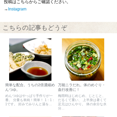
投稿はこちらからご確認ください。
→
Instagram
こちらの記事もどうぞ
簡単な配合。うちの2倍濃縮め
万能ニラだれ。体のめぐり・
んつゆ。
血行改善に！
めんつゆはやっぱり手作りが一
梅雨時はじめじめ、じとじと、
番。 分量も単純！簡単！ 1：1：
だるくて重い、 上半身は暑くて
1です。 好みでみりんと湯を...
足元はひんやり。 体の余分な水
分...