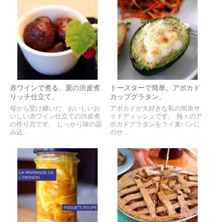
赤ワインで煮る、栗の渋皮煮
トースターで簡単。アボカド
リッチ仕立て。
カップグラタン。
母から受け継いだ、おいしいお
アボカドが大好きな私の簡単サ
いしい赤ワイン仕立ての渋皮煮
イドディッシュです。 熱々のア
の作り方です。 しっかり味の染
ボカドグラタンをライ麦パンに
み込...
のせ...