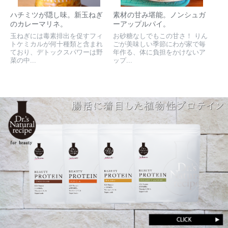
ハチミツが隠し味。新玉ねぎ
素材の甘み堪能。ノンシュガ
のカレーマリネ。
ーアップルパイ。
玉ねぎには毒素排出を促すフィ
お砂糖なしでもこの甘さ！ りん
トケミカルが何十種類と含まれ
ごが美味しい季節にわが家で毎
ており、デトックスパワーは野
年作る、体に負担をかけないア
菜の中...
ップ...