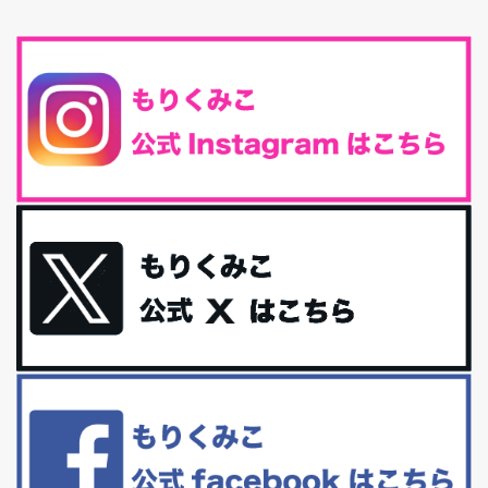
最近、グラノーラ迷子になっていた私です。が、と〜〜〜っても美
味しくて栄養たっぷりのグラノーラを発...
腸活は「食事」だけだと思っていませんか？私の腸活完全版！
腸内環境を整えることは、健康維持の中でいっちばん大事！だと私
は思っています。 ヒトの免...
iHerb特大セール終了間近！みんな何買う？
最近お風呂上がりの炭酸水をシリカシリカにしているんだけど確か
に髪と爪が丈夫になった気がする。炭酸...
体に優しい、私のふるさと納税５選。
今回は、最近毎回定期的に購入している「楽天ふるさと納税」の返
礼品トップ５を紹介します。今までいろ...
更年期を穏やかに乗りきるために今できる５つのこと。
アラフィフからの体と心の整え方。 私も気づけばアラフィフ、これ
といった更年期症状はまだ...
白髪・美容・免疫力、現代人に足りないのは海藻！
たまに食べたくなる組み合わせ、海苔の佃煮＆チーズトーストにオ
リーブオイルorごま油をたらす。&n...