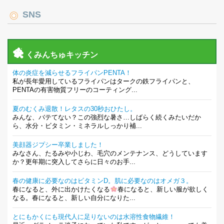
SNS
くみんちゅキッチン
体の炎症を減らせるフライパンPENTA！
私が長年愛用しているフライパンはタークの鉄フライパンと、
PENTAの有害物質フリーのコーティング...
夏のむくみ退散！レタスの30秒おひたし。
みんな、バテてない？この強烈な暑さ…しばらく続くみたいだか
ら、水分・ビタミン・ミネラルしっかり補...
美顔器ジプシー卒業しました！
みなさん、たるみや小じわ、毛穴のメンテナンス、どうしています
か？更年期に突入してさらに日々のお手...
春の健康に必要なのはビタミンD。肌に必要なのはオメガ３。
春になると、外に出かけたくなる
春になると、新しい服が欲しく
なる。春になると、新しい自分になりた...
とにもかくにも現代人に足りないのは水溶性食物繊維！