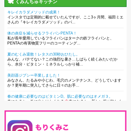
くみんちゅキッチン
キレイカラダメソッドの成果！
インスタでは定期的に載せていたんですが、ここ3ヶ月間、福田ミエ
さんの『キレイカラダメソッド』のパ...
体の炎症を減らせるフライパンPENTA！
私が長年愛用しているフライパンはタークの鉄フライパンと、
PENTAの有害物質フリーのコーティング...
夏のむくみ退散！レタスの30秒おひたし。
みんな、バテてない？この強烈な暑さ…しばらく続くみたいだか
ら、水分・ビタミン・ミネラルしっかり補...
美顔器ジプシー卒業しました！
みなさん、たるみや小じわ、毛穴のメンテナンス、どうしています
か？更年期に突入してさらに日々のお手...
春の健康に必要なのはビタミンD。肌に必要なのはオメガ３。
春になると、外に出かけたくなる
春になると、新しい服が欲しく
なる。春になると、新しい自分になりた...
とにもかくにも現代人に足りないのは水溶性食物繊維！
最近、グラノーラ迷子になっていた私です。が、と〜〜〜っても美
味しくて栄養たっぷりのグラノーラを発...