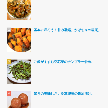
基本に戻ろう！甘み凝縮。かぼちゃの塩煮。
ご飯がすすむ空芯菜のナンプラー炒め。
驚きの美味しさ。冷凍卵黄の醤油漬け。