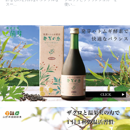
スー...
使い...