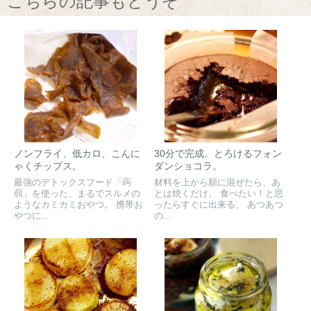
こちらの記事もどうぞ
ノンフライ、低カロ、こんに
30分で完成。とろけるフォン
ゃくチップス。
ダンショコラ。
最強のデトックスフード「蒟
材料を上から順に混ぜたら、あ
蒻」を使った、まるでスルメの
とは焼くだけ。 食べたい！と思
ようなカミカミおやつ。 携帯お
ったらすぐに出来る、 あつあつ
やつに...
の...