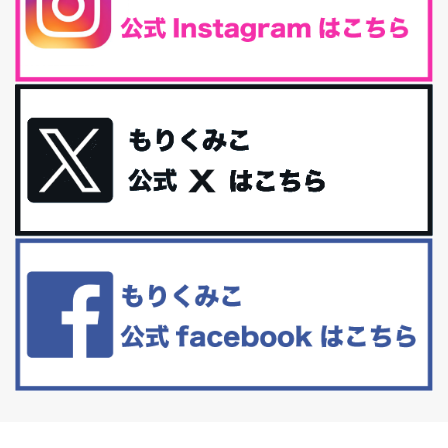
腸活は「食事」だけだと思っていませんか？私の腸活完全版！
腸内環境を整えることは、健康維持の中でいっちばん大事！だと私
は思っています。 ヒトの免...
iHerb特大セール終了間近！みんな何買う？
最近お風呂上がりの炭酸水をシリカシリカにしているんだけど確か
に髪と爪が丈夫になった気がする。炭酸...
体に優しい、私のふるさと納税５選。
今回は、最近毎回定期的に購入している「楽天ふるさと納税」の返
礼品トップ５を紹介します。今までいろ...
更年期を穏やかに乗りきるために今できる５つのこと。
アラフィフからの体と心の整え方。 私も気づけばアラフィフ、これ
といった更年期症状はまだ...