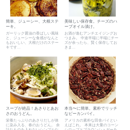
簡単、ジューシー、大根ステ
美味しい保存食。チーズのハ
ーキ。
ーブオイル漬け。
ガーリック醤油の香ばしい風味
お酒が進むアンチエイジングお
と、ジューシーな食感がなんと
つまみ。 中途半端に半端にチー
もおいしい、大根だけのステー
ズが余ったら、賢く保存してお
キです...
きま...
スープが絶品！あさりとあお
本当〜に簡単。素朴でリッチ
さのおうどん。
なピーカンパイ。
栄養たっぷりのあさりだしが体
アメリカの素朴な田舎パイとい
に染み入る、春のおうどん。 余
えばこれ。 本来は大量のコーン
計なものを入れないシンプルな
シロップとブラウンシュガーを