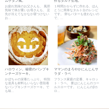
ムゲタン風。
作るタルト生地。
お疲れ気味のお父さんも、 風邪
１時間かからずに作れる、ほん
気味で体が重いお母さんも、 足
とうに簡単なタルト台のレシピ
先が冷えてなかなか寝つけない
です。 卵もバターも使わないの
お...
で、...
ハロウィン。秘密のパンプキ
ママンのまろやかにんじんサ
ンチーズケーキ。
ラダ・ラペ
かぼちゃの栄養たっぷり。 特別
フランス家庭の定番、キャロッ
な道具も材料もいらない普段着
ト・ラペ。 要はにんじんのコー
なパンプキンチーズケーキ。で
ルスローです。 にんじんのβカ
も味...
ロ...