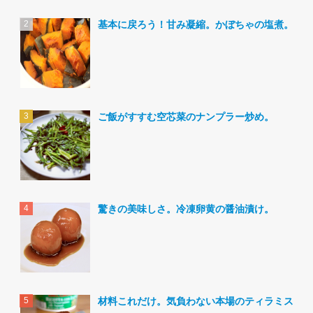
基本に戻ろう！甘み凝縮。かぼちゃの塩煮。
ご飯がすすむ空芯菜のナンプラー炒め。
驚きの美味しさ。冷凍卵黄の醤油漬け。
材料これだけ。気負わない本場のティラミス。