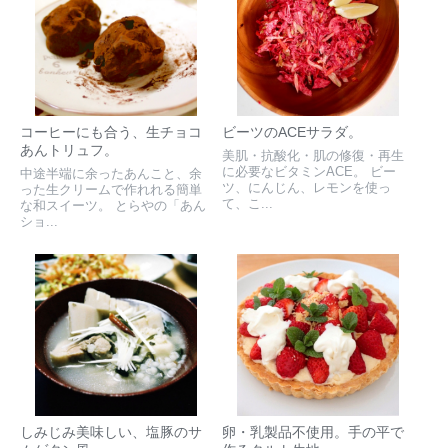
コーヒーにも合う、生チョコ
ビーツのACEサラダ。
あんトリュフ。
美肌・抗酸化・肌の修復・再生
に必要なビタミンACE。 ビー
中途半端に余ったあんこと、余
ツ、にんじん、レモンを使っ
った生クリームで作れれる簡単
て、こ...
な和スイーツ。 とらやの「あん
ショ...
しみじみ美味しい、塩豚のサ
卵・乳製品不使用。手の平で