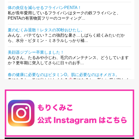
体の炎症を減らせるフライパンPENTA！
私が長年愛用しているフライパンはタークの鉄フライパンと、
PENTAの有害物質フリーのコーティング...
夏のむくみ退散！レタスの30秒おひたし。
みんな、バテてない？この強烈な暑さ…しばらく続くみたいだか
ら、水分・ビタミン・ミネラルしっかり補...
美顔器ジプシー卒業しました！
みなさん、たるみや小じわ、毛穴のメンテナンス、どうしています
か？更年期に突入してさらに日々のお手...
春の健康に必要なのはビタミンD。肌に必要なのはオメガ３。
春になると、外に出かけたくなる
春になると、新しい服が欲しく
なる。春になると、新しい自分になりた...
とにもかくにも現代人に足りないのは水溶性食物繊維！
最近、グラノーラ迷子になっていた私です。が、と〜〜〜っても美
味しくて栄養たっぷりのグラノーラを発...
腸活は「食事」だけだと思っていませんか？私の腸活完全版！
腸内環境を整えることは、健康維持の中でいっちばん大事！だと私
は思っています。 ヒトの免...