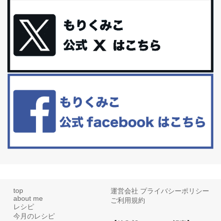
iHerb特大セール終了間近！みんな何買う？
最近お風呂上がりの炭酸水をシリカシリカにしているんだけど確か
に髪と爪が丈夫になった気がする。炭酸...
体に優しい、私のふるさと納税５選。
今回は、最近毎回定期的に購入している「楽天ふるさと納税」の返
礼品トップ５を紹介します。今までいろ...
更年期を穏やかに乗りきるために今できる５つのこと。
アラフィフからの体と心の整え方。 私も気づけばアラフィフ、これ
といった更年期症状はまだ...
top
運営会社
プライバシーポリシー
about me
ご利用規約
レシピ
今月のレシピ