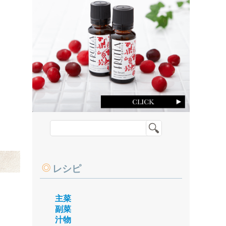
レシピ
主菜
副菜
汁物