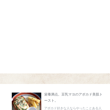
。
栄養満点。豆乳マヨのアボカド美肌ト
ースト。
アボカド好きな人ならやったことある人