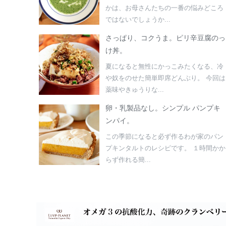
かは、お母さんたちの一番の悩みどころ
ではないでしょうか...
さっぱり、コクうま。ピリ辛豆腐のっ
け丼。
夏になると無性にかっこみたくなる、冷
や奴をのせた簡単即席どんぶり。 今回は
薬味やきゅうりな...
卵・乳製品なし。シンプル パンプキ
ンパイ。
この季節になると必ず作るわが家のパン
プキンタルトのレシピです。 １時間かか
らず作れる簡...