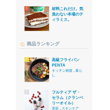
材料これだけ。気
負わない本場のテ
ィラミス。
商品ランキング
高級フライパン
PENTA
キッチン雑貨
,
暮ら
し
フルティア ザ・
セラム（クランベ
リーオイル）
美容
,
スキンケア