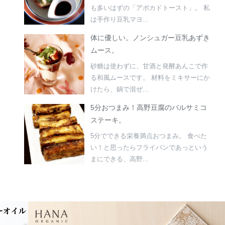
も多いはずの「アボカドトースト」。 私
は手作り豆乳マヨ...
体に優しい。ノンシュガー豆乳あずき
ムース。
砂糖は使わずに、甘酒と発酵あんこで作
る和風ムースです。 材料をミキサーにか
けたら、鍋で混ぜ...
5分おつまみ！高野豆腐のバルサミコ
ステーキ。
5分でできる栄養満点おつまみ。 食べた
い！と思ったらフライパンであっという
まにできる、高野...