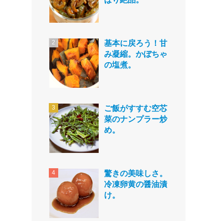
基本に戻ろう！甘
み凝縮。かぼちゃ
の塩煮。
ご飯がすすむ空芯
菜のナンプラー炒
め。
驚きの美味しさ。
冷凍卵黄の醤油漬
け。