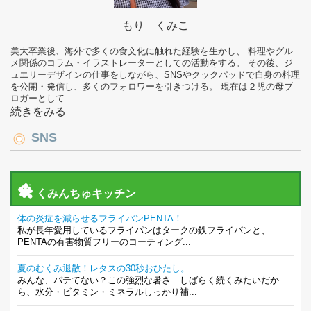
もり くみこ
美大卒業後、海外で多くの食文化に触れた経験を生かし、 料理やグル
メ関係のコラム・イラストレーターとしての活動をする。 その後、ジ
ュエリーデザインの仕事をしながら、SNSやクックパッドで自身の料理
を公開・発信し、多くのフォロワーを引きつける。 現在は２児の母ブ
ロガーとして...
続きをみる
SNS
くみんちゅキッチン
体の炎症を減らせるフライパンPENTA！
私が長年愛用しているフライパンはタークの鉄フライパンと、
PENTAの有害物質フリーのコーティング...
夏のむくみ退散！レタスの30秒おひたし。
みんな、バテてない？この強烈な暑さ…しばらく続くみたいだか
ら、水分・ビタミン・ミネラルしっかり補...