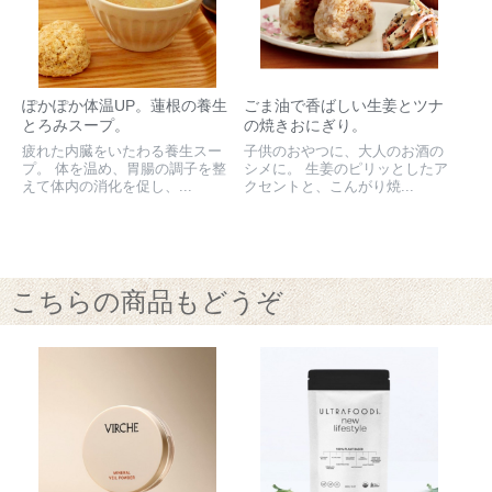
ぽかぽか体温UP。蓮根の養生
ごま油で香ばしい生姜とツナ
とろみスープ。
の焼きおにぎり。
疲れた内臓をいたわる養生スー
子供のおやつに、大人のお酒の
プ。 体を温め、胃腸の調子を整
シメに。 生姜のピリッとしたア
えて体内の消化を促し、...
クセントと、こんがり焼...
こちらの商品もどうぞ