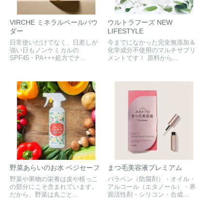
VIRCHE ミネラルベールパウ
ウルトラフーズ NEW
ダー
LIFESTYLE
日常使いだけでなく、日差しが
今までになかった完全無添加＆
強い日もノンケミカルの
化学成分不使用のマルチサプリ
SPF45・PA+++処方でナ...
メントです！ 原料から...
野菜あらいのお水 ベジセーフ
まつ毛美容液プレミアム
野菜や果物の栄養は皮や根っこ
パラベン（防腐剤）・オイル・
の部分にこそ含まれています。
アルコール（エタノール）・界
だから、野菜は丸ごと...
面活性剤・シリコン・合成...