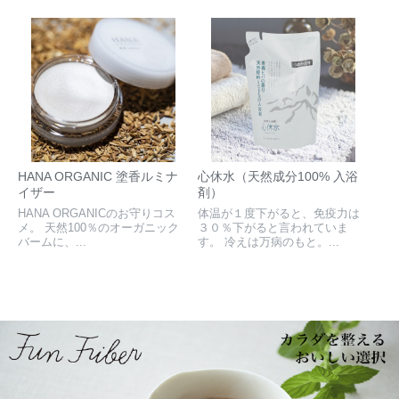
HANA ORGANIC 塗香ルミナ
心休水（天然成分100% 入浴
イザー
剤）
HANA ORGANICのお守りコス
体温が１度下がると、免疫力は
メ。 天然100％のオーガニック
３０％下がると言われていま
バームに、...
す。 冷えは万病のもと。...