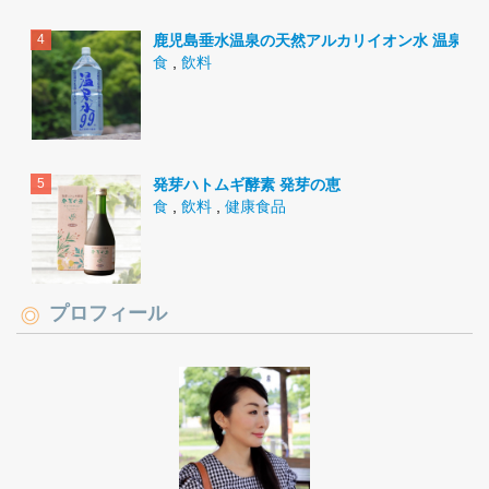
鹿児島垂水温泉の天然アルカリイオン水 温泉水9
食
,
飲料
発芽ハトムギ酵素 発芽の恵
食
,
飲料
,
健康食品
プロフィール