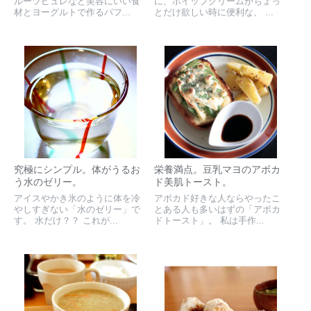
ルーツピュレなど美容にいい食
に、ホイップクリームがちょっ
材とヨーグルトで作るパフ...
とだけ欲しい時に便利な、 ...
究極にシンプル。体がうるお
栄養満点。豆乳マヨのアボカ
う水のゼリー。
ド美肌トースト。
アイスやかき氷のように体を冷
アボカド好きな人ならやったこ
やしすぎない「水のゼリー」で
とある人も多いはずの「アボカ
す。 水だけ？？ これが...
ドトースト」。 私は手作...