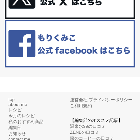
アラフィフからの体と心の整え方。 私も気づけばアラフィフ、これ
といった更年期症状はまだ...
白髪・美容・免疫力、現代人に足りないのは海藻！
たまに食べたくなる組み合わせ、海苔の佃煮＆チーズトーストにオ
リーブオイルorごま油をたらす。&n...
top
運営会社
プライバシーポリシー
about me
ご利用規約
レシピ
今月のレシピ
【編集部のオススメ記事】
私のおすすめ商品
温泉水99の口コミ
編集部
ZENBの口コミ
お知らせ
森のコーヒーの口コミ
contact me