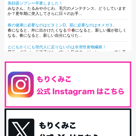
美顔器ジプシー卒業しました！
みなさん、たるみや小じわ、毛穴のメンテナンス、どうしています
か？更年期に突入してさらに日々のお手...
春の健康に必要なのはビタミンD。肌に必要なのはオメガ３。
春になると、外に出かけたくなる
春になると、新しい服が欲しく
なる。春になると、新しい自分になりた...
とにもかくにも現代人に足りないのは水溶性食物繊維！
最近、グラノーラ迷子になっていた私です。が、と〜〜〜っても美
味しくて栄養たっぷりのグラノーラを発...
腸活は「食事」だけだと思っていませんか？私の腸活完全版！
腸内環境を整えることは、健康維持の中でいっちばん大事！だと私
は思っています。 ヒトの免...
iHerb特大セール終了間近！みんな何買う？
最近お風呂上がりの炭酸水をシリカシリカにしているんだけど確か
に髪と爪が丈夫になった気がする。炭酸...
体に優しい、私のふるさと納税５選。
今回は、最近毎回定期的に購入している「楽天ふるさと納税」の返
礼品トップ５を紹介します。今までいろ...
更年期を穏やかに乗りきるために今できる５つのこと。