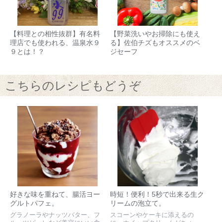
【料理との相性抜群】有名料
【野菜洗いやお掃除にも使え
理店でも使われる、温泉水９
る】佐伯チズもオススメのベ
９とは！？
ジセーフ
こちらのレシピもどうぞ
好きな味を重ねて、腸活ヨー
時短！便利！5秒で出来る生ク
グルトパフェ。
リームの泡立て。
グラノーラやナッツバター、フ
スコーンやケーキに添えるの