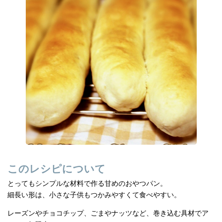
e
n
b
a
o
o
k
このレシピについて
とってもシンプルな材料で作る甘めのおやつパン。
細長い形は、小さな子供もつかみやすくて食べやすい。
レーズンやチョコチップ、ごまやナッツなど、巻き込む具材でア