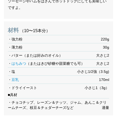
ソーセージやハムをはさんでホットドッグにしても美味しい
ですよ。
材料
（10〜15本分）
・強力粉
220g
・薄力粉
30g
・バター（または好みのオイル）
大さじ2
・
はちみつ
（またはきび砂糖や甜菜糖でも可）
大さじ2
・塩
小さじ1/2強（3.5g)
・
豆乳
170ml
・ドライイースト
小さじ1（3g）
■具材
・チョコチップ、レーズン＆ナッツ、ジャム、あんこ＆クリ
ームチーズ、枝豆＆チェダーチーズなど
適量