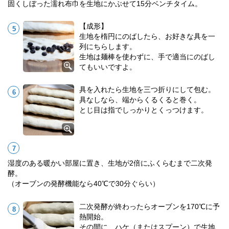
固くしぼった濡れ布巾を生地にかぶせて15分ベンチタイム。
【成形】
生地を楕円にのばしたら、お好きな具を一
列にちらします。
生地は麺棒を使わずに、手で適当にのばし
てもいいですよ。
具を入れたら生地を三つ折りにして包む。
具なしなら、端からくるくると巻く。
とじ目は指でしっかりとくっつけます。
湿度のある暖かい部屋に置き、生地が2倍にふくらむまで二次発
酵。
（オーブンの発酵機能なら40℃で30分ぐらい）
二次発酵が終わったらオーブンを170℃に予
熱開始。
その間に、ハケ（またはスプーン）で生地