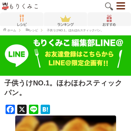
ホーム
レシピ
子供うけNO.1。ほわほわスティックパン。
子供うけNO.1。ほわほわスティック
パン。
F
X
Li
H
a
n
at
c
e
e