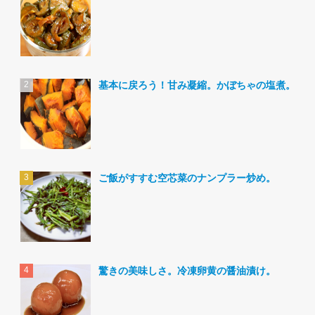
基本に戻ろう！甘み凝縮。かぼちゃの塩煮。
ご飯がすすむ空芯菜のナンプラー炒め。
驚きの美味しさ。冷凍卵黄の醤油漬け。