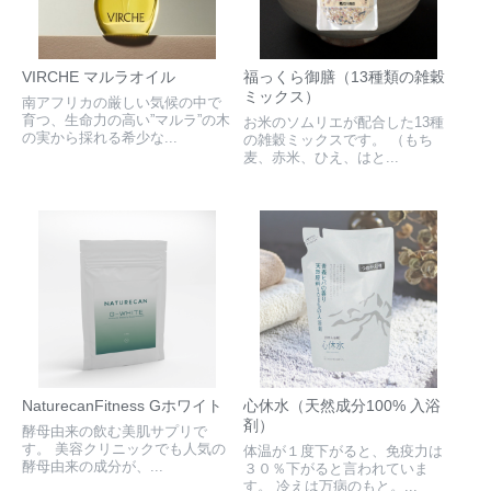
VIRCHE マルラオイル
福っくら御膳（13種類の雑穀
ミックス）
南アフリカの厳しい気候の中で
育つ、生命力の高い”マルラ”の木
お米のソムリエが配合した13種
の実から採れる希少な...
の雑穀ミックスです。 （もち
麦、赤米、ひえ、はと...
NaturecanFitness Gホワイト
心休水（天然成分100% 入浴
剤）
酵母由来の飲む美肌サプリで
す。 美容クリニックでも人気の
体温が１度下がると、免疫力は
酵母由来の成分が、...
３０％下がると言われていま
す。 冷えは万病のもと。...