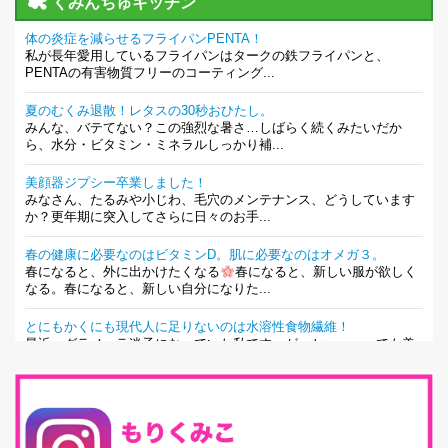
くみんちゅキッチン
体の炎症を減らせるフライパンPENTA！
私が長年愛用しているフライパンはタークの鉄フライパンと、
PENTAの有害物質フリーのコーティング...
夏のむくみ退散！レタスの30秒おひたし。
みんな、バテてない？この強烈な暑さ…しばらく続くみたいだか
ら、水分・ビタミン・ミネラルしっかり補...
美顔器ジプシー卒業しました！
みなさん、たるみや小じわ、毛穴のメンテナンス、どうしています
か？更年期に突入してさらに日々のお手...
春の健康に必要なのはビタミンD。肌に必要なのはオメガ３。
春になると、外に出かけたくなる
春になると、新しい服が欲しく
なる。春になると、新しい自分になりた...
とにもかくにも現代人に足りないのは水溶性食物繊維！
最近、グラノーラ迷子になっていた私です。が、と〜〜〜っても美
味しくて栄養たっぷりのグラノーラを発...
腸活は「食事」だけだと思っていませんか？私の腸活完全版！
腸内環境を整えることは、健康維持の中でいっちばん大事！だと私
は思っています。 ヒトの免...