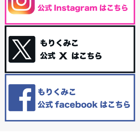
iHerb特大セール終了間近！みんな何買う？
最近お風呂上がりの炭酸水をシリカシリカにしているんだけど確か
に髪と爪が丈夫になった気がする。炭酸...
体に優しい、私のふるさと納税５選。
今回は、最近毎回定期的に購入している「楽天ふるさと納税」の返
礼品トップ５を紹介します。今までいろ...
更年期を穏やかに乗りきるために今できる５つのこと。
アラフィフからの体と心の整え方。 私も気づけばアラフィフ、これ
といった更年期症状はまだ...
白髪・美容・免疫力、現代人に足りないのは海藻！
たまに食べたくなる組み合わせ、海苔の佃煮＆チーズトーストにオ
リーブオイルorごま油をたらす。&n...