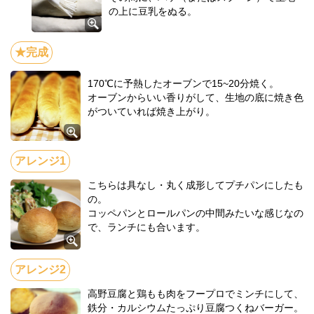
の上に豆乳をぬる。
170℃に予熱したオーブンで15~20分焼く。
オーブンからいい香りがして、生地の底に焼き色
がついていれば焼き上がり。
こちらは具なし・丸く成形してプチパンにしたも
の。
コッペパンとロールパンの中間みたいな感じなの
で、ランチにも合います。
高野豆腐と鶏もも肉をフープロでミンチにして、
鉄分・カルシウムたっぷり豆腐つくねバーガー。