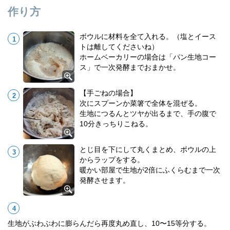
作り方
ボウルに材料を全て入れる。（塩とイース
トは離してくださいね）
ホームベーカリーの場合は「パン生地コー
ス」で一次発酵までおまかせ。
【手ごねの場合】
次にスプーンか菜箸で全体を混ぜる。
生地につるんとツヤが出るまで、手の腹で
10分きっちりこねる。
とじ目を下にして丸くまとめ、ボウルの上
からラップをする。
暖かい部屋で生地が2倍にふくらむまで一次
発酵させます。
生地がぶわぶわに膨らんだら再度丸め直し、10〜15等分する。