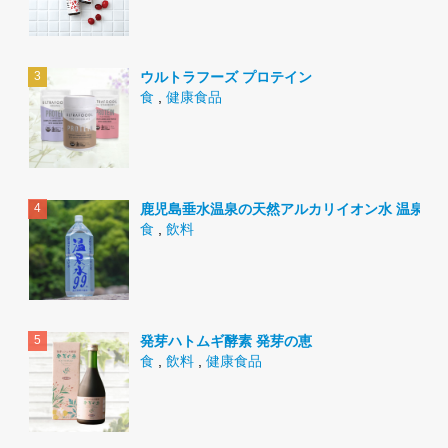
ウルトラフーズ プロテイン
食
,
健康食品
鹿児島垂水温泉の天然アルカリイオン水 温泉水9
食
,
飲料
発芽ハトムギ酵素 発芽の恵
食
,
飲料
,
健康食品