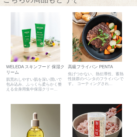
WELEDA スキンフード 保湿ク
高級フライパン PENTA
リーム
焦げつかない、熱伝導性、蓄熱
性抜群のペンタのフライパンで
肌荒れしやすい肌を深い潤いで
す。 コーティングされ...
包み込み、ふっくら柔らかく整
える全身用集中保湿クリー...