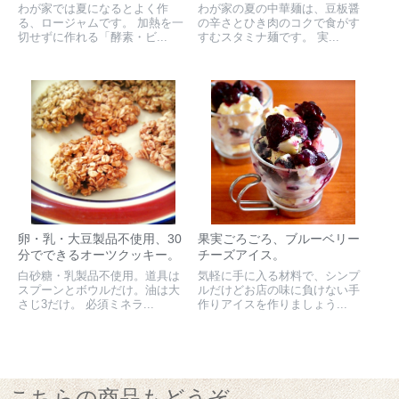
わが家では夏になるとよく作
わが家の夏の中華麺は、豆板醤
る、ロージャムです。 加熱を一
の辛さとひき肉のコクで食がす
切せずに作れる「酵素・ビ...
すむスタミナ麺です。 実...
卵・乳・大豆製品不使用、30
果実ごろごろ、ブルーベリー
分でできるオーツクッキー。
チーズアイス。
白砂糖・乳製品不使用。道具は
気軽に手に入る材料で、シンプ
スプーンとボウルだけ。油は大
ルだけどお店の味に負けない手
さじ3だけ。 必須ミネラ...
作りアイスを作りましょう...
こちらの商品もどうぞ