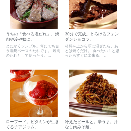
うちの「食べる塩だれ」。焼
30分で完成。とろけるフォン
肉や冷や奴に。
ダンショコラ。
とにかくシンプル。何にでも合
材料を上から順に混ぜたら、あ
う塩麹ベースのたれです。 焼肉
とは焼くだけ。 食べたい！と思
のたれとして使ったり、...
ったらすぐに出来る、 ...
ローフード。ビタミンが生き
冷えたビールと。辛うま。汁
てるチアジャム。
なし肉みそ麺。