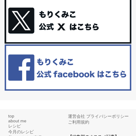
体に優しい、私のふるさと納税５選。
今回は、最近毎回定期的に購入している「楽天ふるさと納税」の返
礼品トップ５を紹介します。今までいろ...
更年期を穏やかに乗りきるために今できる５つのこと。
アラフィフからの体と心の整え方。 私も気づけばアラフィフ、これ
といった更年期症状はまだ...
白髪・美容・免疫力、現代人に足りないのは海藻！
たまに食べたくなる組み合わせ、海苔の佃煮＆チーズトーストにオ
リーブオイルorごま油をたらす。&n...
top
運営会社
プライバシーポリシー
about me
ご利用規約
レシピ
今月のレシピ