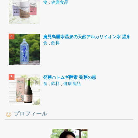
食
,
健康食品
鹿児島垂水温泉の天然アルカリイオン水 温泉水9
食
,
飲料
発芽ハトムギ酵素 発芽の恵
食
,
飲料
,
健康食品
プロフィール