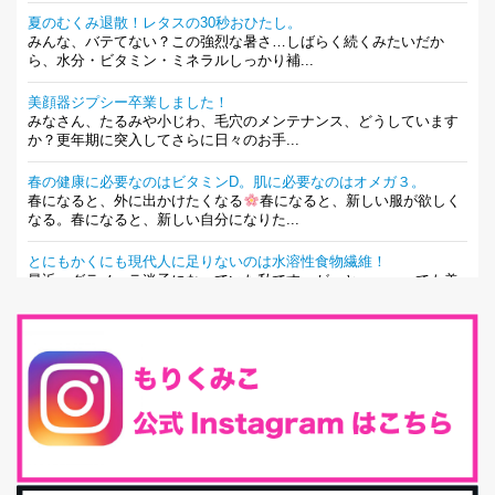
夏のむくみ退散！レタスの30秒おひたし。
みんな、バテてない？この強烈な暑さ…しばらく続くみたいだか
ら、水分・ビタミン・ミネラルしっかり補...
美顔器ジプシー卒業しました！
みなさん、たるみや小じわ、毛穴のメンテナンス、どうしています
か？更年期に突入してさらに日々のお手...
春の健康に必要なのはビタミンD。肌に必要なのはオメガ３。
春になると、外に出かけたくなる
春になると、新しい服が欲しく
なる。春になると、新しい自分になりた...
とにもかくにも現代人に足りないのは水溶性食物繊維！
最近、グラノーラ迷子になっていた私です。が、と〜〜〜っても美
味しくて栄養たっぷりのグラノーラを発...
腸活は「食事」だけだと思っていませんか？私の腸活完全版！
腸内環境を整えることは、健康維持の中でいっちばん大事！だと私
は思っています。 ヒトの免...
iHerb特大セール終了間近！みんな何買う？
最近お風呂上がりの炭酸水をシリカシリカにしているんだけど確か
に髪と爪が丈夫になった気がする。炭酸...