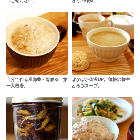
いもぜんざい。
ぼうの梅煮。
自分で作る風邪薬・胃腸薬 第
ぽかぽか体温UP。蓮根の養生
一大根湯。
とろみスープ。