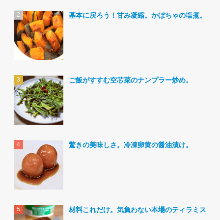
基本に戻ろう！甘み凝縮。かぼちゃの塩煮。
ご飯がすすむ空芯菜のナンプラー炒め。
驚きの美味しさ。冷凍卵黄の醤油漬け。
材料これだけ。気負わない本場のティラミス。