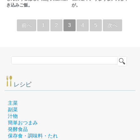
き込みご飯。
が。
前へ
1
2
3
4
5
次へ
レシピ
主菜
副菜
汁物
簡単おつまみ
発酵食品
保存食・調味料・たれ