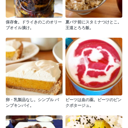
保存食。ドライきのこのオリー
夏バテ前にスタミナつけとこ。
ブオイル漬け。
王道とろろ飯。
卵・乳製品なし。シンプル パ
ビーツは血の薬。ビーツのピン
ンプキンパイ。
クポタージュ。