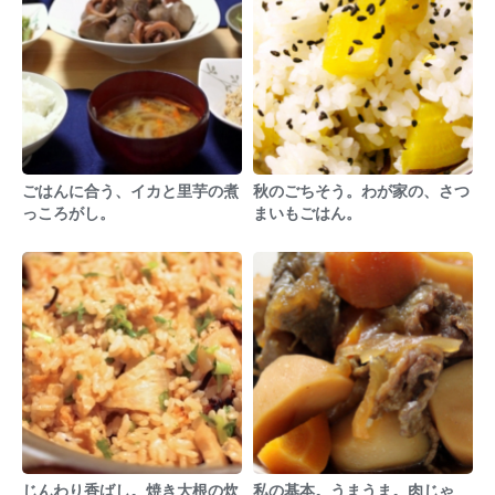
ごはんに合う、イカと里芋の煮
秋のごちそう。わが家の、さつ
っころがし。
まいもごはん。
じんわり香ばし。焼き大根の炊
私の基本。うまうま。肉じゃ