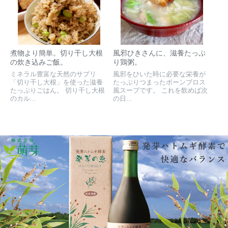
煮物より簡単。切り干し大根
風邪ひきさんに、滋養たっぷ
の炊き込みご飯。
り鶏粥。
ミネラル豊富な天然のサプリ
風邪をひいた時に必要な栄養が
「切り干し大根」を使った滋養
たっぷりつまったボーンブロス
たっぷりごはん。 切り干し大根
風スープです。 これを飲めば次
のカル...
の日...