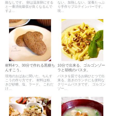
敗なしです。 卵は温泉卵にする
ない、加熱しない、栄養たっぷ
と一番消化吸収が良くなるんで
り手作りプロテインバーです。
すよ...
現...
材料4つ、30分で作れる黒糖ち
10分で出来る、ゴルゴンゾー
んすこう。
ラと胡桃のパスタ。
現地のおばあに聞いた、ちんす
パスタを茹でるお鍋ひとつで出
こうの作り方です。 材料は粉、
来る、急ぎのランチにも便利な
きび砂糖、塩、ラード。 これだ
クリームパスタです。 ゴルゴン
け...
ゾー...