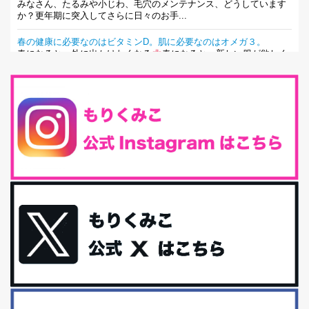
みなさん、たるみや小じわ、毛穴のメンテナンス、どうしています
か？更年期に突入してさらに日々のお手...
春の健康に必要なのはビタミンD。肌に必要なのはオメガ３。
春になると、外に出かけたくなる
春になると、新しい服が欲しく
なる。春になると、新しい自分になりた...
とにもかくにも現代人に足りないのは水溶性食物繊維！
最近、グラノーラ迷子になっていた私です。が、と〜〜〜っても美
味しくて栄養たっぷりのグラノーラを発...
腸活は「食事」だけだと思っていませんか？私の腸活完全版！
腸内環境を整えることは、健康維持の中でいっちばん大事！だと私
は思っています。 ヒトの免...
iHerb特大セール終了間近！みんな何買う？
最近お風呂上がりの炭酸水をシリカシリカにしているんだけど確か
に髪と爪が丈夫になった気がする。炭酸...
体に優しい、私のふるさと納税５選。
今回は、最近毎回定期的に購入している「楽天ふるさと納税」の返
礼品トップ５を紹介します。今までいろ...
更年期を穏やかに乗りきるために今できる５つのこと。
アラフィフからの体と心の整え方。 私も気づけばアラフィフ、これ