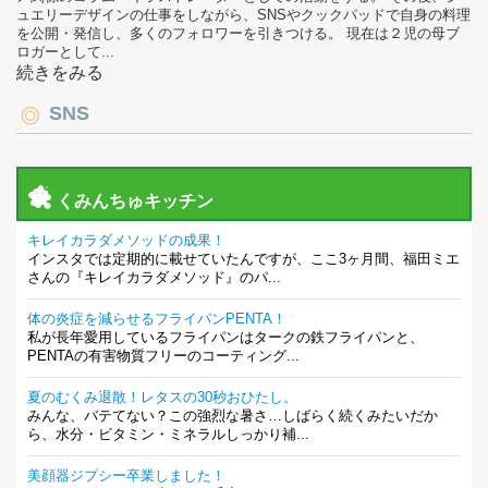
ュエリーデザインの仕事をしながら、SNSやクックパッドで自身の料理
を公開・発信し、多くのフォロワーを引きつける。 現在は２児の母ブ
ロガーとして...
続きをみる
SNS
くみんちゅキッチン
キレイカラダメソッドの成果！
インスタでは定期的に載せていたんですが、ここ3ヶ月間、福田ミエ
さんの『キレイカラダメソッド』のパ...
体の炎症を減らせるフライパンPENTA！
私が長年愛用しているフライパンはタークの鉄フライパンと、
PENTAの有害物質フリーのコーティング...
夏のむくみ退散！レタスの30秒おひたし。
みんな、バテてない？この強烈な暑さ…しばらく続くみたいだか
ら、水分・ビタミン・ミネラルしっかり補...
美顔器ジプシー卒業しました！