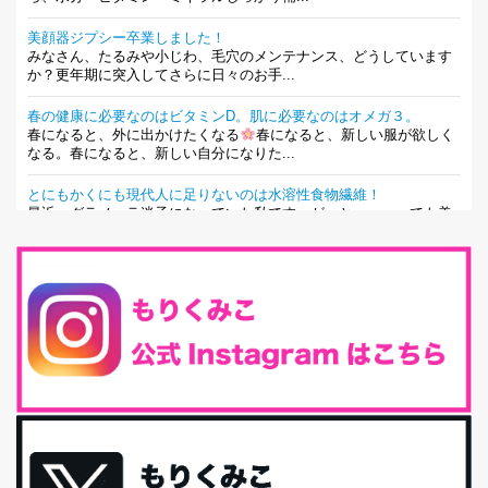
美顔器ジプシー卒業しました！
みなさん、たるみや小じわ、毛穴のメンテナンス、どうしています
か？更年期に突入してさらに日々のお手...
春の健康に必要なのはビタミンD。肌に必要なのはオメガ３。
春になると、外に出かけたくなる
春になると、新しい服が欲しく
なる。春になると、新しい自分になりた...
とにもかくにも現代人に足りないのは水溶性食物繊維！
最近、グラノーラ迷子になっていた私です。が、と〜〜〜っても美
味しくて栄養たっぷりのグラノーラを発...
腸活は「食事」だけだと思っていませんか？私の腸活完全版！
腸内環境を整えることは、健康維持の中でいっちばん大事！だと私
は思っています。 ヒトの免...
iHerb特大セール終了間近！みんな何買う？
最近お風呂上がりの炭酸水をシリカシリカにしているんだけど確か
に髪と爪が丈夫になった気がする。炭酸...
体に優しい、私のふるさと納税５選。
今回は、最近毎回定期的に購入している「楽天ふるさと納税」の返
礼品トップ５を紹介します。今までいろ...