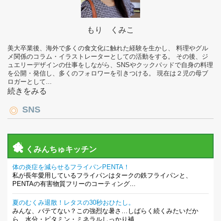
もり くみこ
美大卒業後、海外で多くの食文化に触れた経験を生かし、 料理やグル
メ関係のコラム・イラストレーターとしての活動をする。 その後、ジ
ュエリーデザインの仕事をしながら、SNSやクックパッドで自身の料理
を公開・発信し、多くのフォロワーを引きつける。 現在は２児の母ブ
ロガーとして...
続きをみる
SNS
くみんちゅキッチン
体の炎症を減らせるフライパンPENTA！
私が長年愛用しているフライパンはタークの鉄フライパンと、
PENTAの有害物質フリーのコーティング...
夏のむくみ退散！レタスの30秒おひたし。
みんな、バテてない？この強烈な暑さ…しばらく続くみたいだか
ら、水分・ビタミン・ミネラルしっかり補...