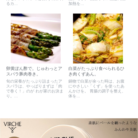
るカ...
加熱を...
卵黄ぽん酢で。じゅわっとア
白菜がたっぷり食べられるひ
スパラ豚肉巻き。
き肉くずあん。
旬の栄養がたっぷり詰まったア
鍋物で白菜が余った時は、お腹
スパラは、やっぱりまずは「肉
にやさしい「くず」を使ったあ
で巻く！」のが わが家のお決ま
んかけを。 胃腸の調子を整え、
り。...
体を...