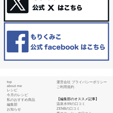
更年期を穏やかに乗りきるために今できる５つのこと。
アラフィフからの体と心の整え方。 私も気づけばアラフィフ、これ
といった更年期症状はまだ...
白髪・美容・免疫力、現代人に足りないのは海藻！
たまに食べたくなる組み合わせ、海苔の佃煮＆チーズトーストにオ
リーブオイルorごま油をたらす。&n...
top
運営会社
プライバシーポリシー
about me
ご利用規約
レシピ
今月のレシピ
【編集部のオススメ記事】
私のおすすめ商品
温泉水99の口コミ
編集部
ZENBの口コミ
お知らせ