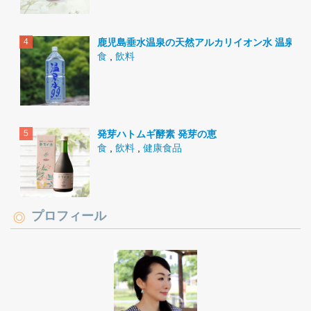
鹿児島垂水温泉の天然アルカリイオン水 温泉水9
食
,
飲料
発芽ハトムギ酵素 発芽の恵
食
,
飲料
,
健康食品
プロフィール