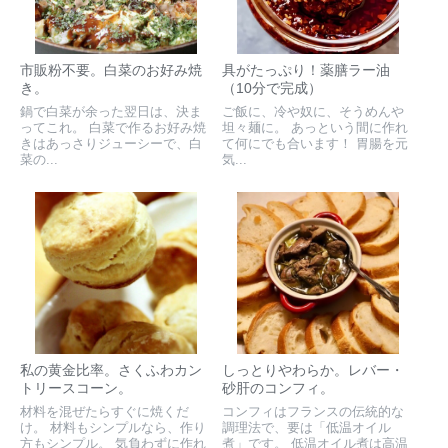
市販粉不要。白菜のお好み焼
具がたっぷり！薬膳ラー油
き。
（10分で完成）
鍋で白菜が余った翌日は、決ま
ご飯に、冷や奴に、そうめんや
ってこれ。 白菜で作るお好み焼
坦々麺に。 あっという間に作れ
きはあっさりジューシーで、白
て何にでも合います！ 胃腸を元
菜の...
気...
私の黄金比率。さくふわカン
しっとりやわらか。レバー・
トリースコーン。
砂肝のコンフィ。
材料を混ぜたらすぐに焼くだ
コンフィはフランスの伝統的な
け。 材料もシンプルなら、作り
調理法で、要は「低温オイル
方もシンプル。 気負わずに作れ
煮」です。 低温オイル煮は高温