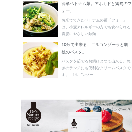
簡単ベトナム麺。アボカドと鶏肉のフ
ォー。
お米でてきたベトナムの麺「フォー」
は、小麦アレルギーの方でも食べられる
胃腸にやさしい麺類...
10分で出来る、ゴルゴンゾーラと胡
桃のパスタ。
パスタを茹でるお鍋ひとつで出来る、急
ぎのランチにも便利なクリームパスタで
す。 ゴルゴンゾー...