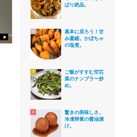
ぱり絶品。
基本に戻ろう！甘
み凝縮。かぼちゃ
の塩煮。
ご飯がすすむ空芯
菜のナンプラー炒
め。
驚きの美味しさ。
冷凍卵黄の醤油漬
け。