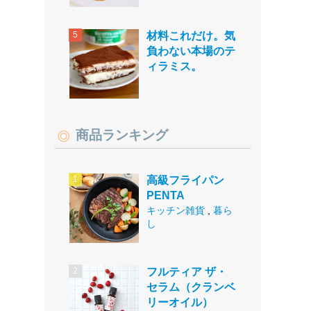
材料これだけ。気
負わない本場のテ
ィラミス。
商品ランキング
高級フライパン
PENTA
キッチン雑貨
,
暮ら
し
フルティア ザ・
セラム（クランベ
リーオイル）