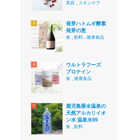
美容
,
スキンケア
発芽ハトムギ酵素
発芽の恵
食
,
飲料
,
健康食品
ウルトラフーズ
プロテイン
食
,
健康食品
鹿児島垂水温泉の
天然アルカリイオ
ン水 温泉水99
食
,
飲料