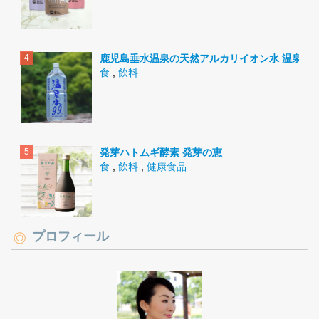
鹿児島垂水温泉の天然アルカリイオン水 温泉水9
食
,
飲料
発芽ハトムギ酵素 発芽の恵
食
,
飲料
,
健康食品
プロフィール