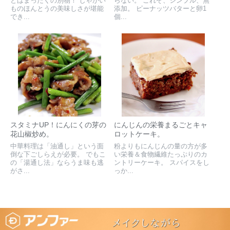
とはまったくの別物！ じゃかい
らない。 これぞ、シンプル、無
ものほんとうの美味しさが堪能
添加。 ピーナッツバターと卵1
でき...
個...
スタミナUP！にんにくの芽の
にんじんの栄養まるごとキャ
花山椒炒め。
ロットケーキ。
中華料理は「油通し」という面
粉よりもにんじんの量の方が多
倒な下ごしらえが必要。 でもこ
い栄養＆食物繊維たっぷりのカ
の「湯通し法」ならうま味も逃
ントリーケーキ。 スパイスをし
がさ...
っか...