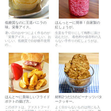
低糖質なのに王道バニラの
ほんっとーに簡単！自家製の
味。栄養アイス。
紅しょうが。
暑い日のおやつによく作るのが
生姜を千切りにして梅酢に漬け
「栄養アイス」。 おいしい、お
込むだけ。 着色料や保存料の入
いしい、低糖質で白砂糖不使用
らない手作りの紅しょうがは、
の...
さ...
ほんと〜に美味しいフライド
材料2つだけのピーナッツバタ
ポテトの揚げ方。
ークッキー。
このポテトは、ファストフード
よく分からないものは何にも入