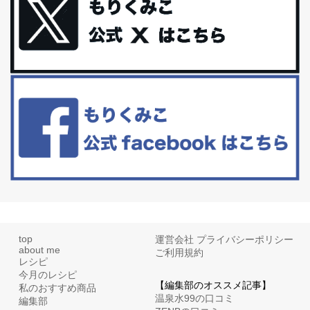
礼品トップ５を紹介します。今までいろ...
更年期を穏やかに乗りきるために今できる５つのこと。
アラフィフからの体と心の整え方。 私も気づけばアラフィフ、これ
といった更年期症状はまだ...
白髪・美容・免疫力、現代人に足りないのは海藻！
たまに食べたくなる組み合わせ、海苔の佃煮＆チーズトーストにオ
リーブオイルorごま油をたらす。&n...
top
運営会社
プライバシーポリシー
about me
ご利用規約
レシピ
今月のレシピ
【編集部のオススメ記事】
私のおすすめ商品
温泉水99の口コミ
編集部