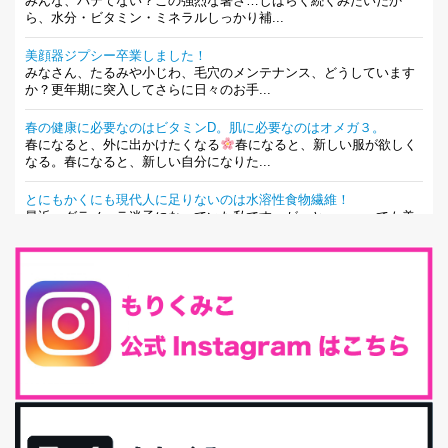
みんな、バテてない？この強烈な暑さ…しばらく続くみたいだか
ら、水分・ビタミン・ミネラルしっかり補...
美顔器ジプシー卒業しました！
みなさん、たるみや小じわ、毛穴のメンテナンス、どうしています
か？更年期に突入してさらに日々のお手...
春の健康に必要なのはビタミンD。肌に必要なのはオメガ３。
春になると、外に出かけたくなる
春になると、新しい服が欲しく
なる。春になると、新しい自分になりた...
とにもかくにも現代人に足りないのは水溶性食物繊維！
最近、グラノーラ迷子になっていた私です。が、と〜〜〜っても美
味しくて栄養たっぷりのグラノーラを発...
腸活は「食事」だけだと思っていませんか？私の腸活完全版！
腸内環境を整えることは、健康維持の中でいっちばん大事！だと私
は思っています。 ヒトの免...
iHerb特大セール終了間近！みんな何買う？
最近お風呂上がりの炭酸水をシリカシリカにしているんだけど確か
に髪と爪が丈夫になった気がする。炭酸...
体に優しい、私のふるさと納税５選。
今回は、最近毎回定期的に購入している「楽天ふるさと納税」の返