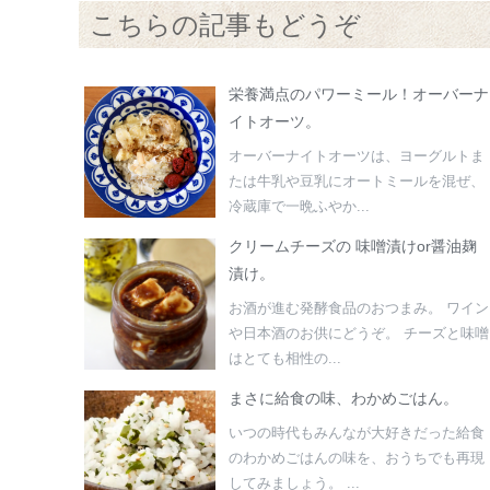
こちらの記事もどうぞ
栄養満点のパワーミール！オーバーナ
イトオーツ。
オーバーナイトオーツは、ヨーグルトま
たは牛乳や豆乳にオートミールを混ぜ、
冷蔵庫で一晩ふやか...
クリームチーズの 味噌漬けor醤油麹
漬け。
お酒が進む発酵食品のおつまみ。 ワイン
や日本酒のお供にどうぞ。 チーズと味噌
はとても相性の...
まさに給食の味、わかめごはん。
いつの時代もみんなが大好きだった給食
のわかめごはんの味を、おうちでも再現
してみましょう。 ...