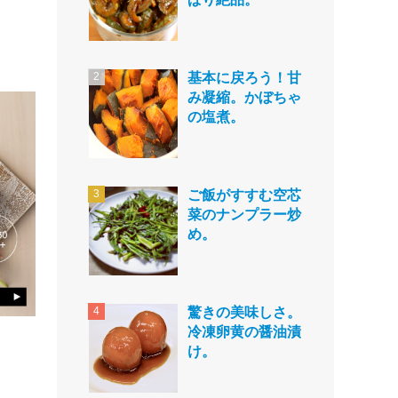
基本に戻ろう！甘
み凝縮。かぼちゃ
の塩煮。
ご飯がすすむ空芯
菜のナンプラー炒
め。
驚きの美味しさ。
冷凍卵黄の醤油漬
け。