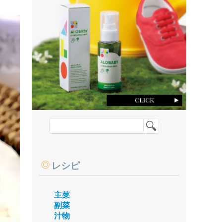
レシピ
主菜
副菜
汁物