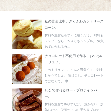
私の黄金比率。さくふわカントリース
コーン。
材料を混ぜたらすぐに焼くだけ。 材料も
シンプルなら、作り方もシンプル。 気負
わずに作れるカ...
チョコレート不使用で作る、おいもの
トリュフ。
このトリュフ、ころんと可愛くて、美味
しそうでしょ。 実はこれ、チョコレート
ではなくて、 中...
10分で作れるロー・プロテインバ
ー。
材料を混ぜて冷やすだけ。 焼かない、加
熱しない、栄養たっぷり手作りプロテイ