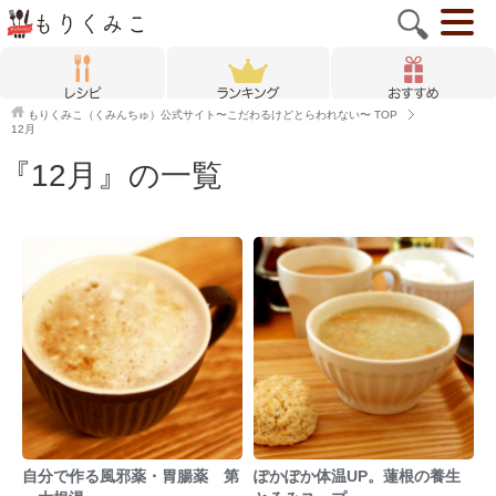
もりくみこ（くみんちゅ）公式サイト〜こだわるけどとらわれない〜
TOP
12月
『12月』の一覧
自分で作る風邪薬・胃腸薬 第
ぽかぽか体温UP。蓮根の養生