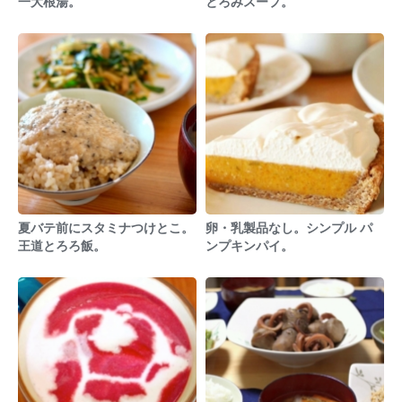
一大根湯。
とろみスープ。
夏バテ前にスタミナつけとこ。
卵・乳製品なし。シンプル パ
王道とろろ飯。
ンプキンパイ。