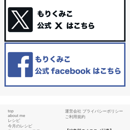
iHerb特大セール終了間近！みんな何買う？
最近お風呂上がりの炭酸水をシリカシリカにしているんだけど確か
に髪と爪が丈夫になった気がする。炭酸...
体に優しい、私のふるさと納税５選。
今回は、最近毎回定期的に購入している「楽天ふるさと納税」の返
礼品トップ５を紹介します。今までいろ...
更年期を穏やかに乗りきるために今できる５つのこと。
アラフィフからの体と心の整え方。 私も気づけばアラフィフ、これ
といった更年期症状はまだ...
top
運営会社
プライバシーポリシー
about me
ご利用規約
レシピ
今月のレシピ