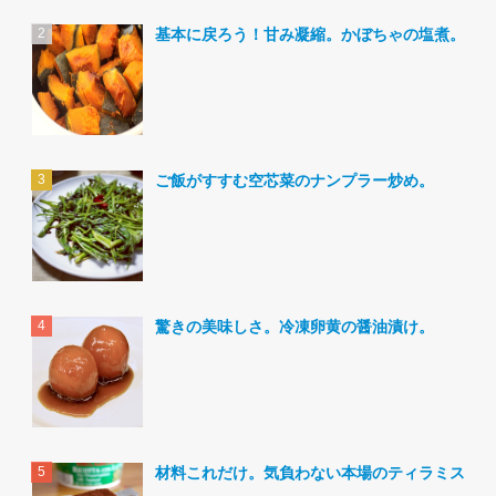
基本に戻ろう！甘み凝縮。かぼちゃの塩煮。
ご飯がすすむ空芯菜のナンプラー炒め。
驚きの美味しさ。冷凍卵黄の醤油漬け。
材料これだけ。気負わない本場のティラミス。