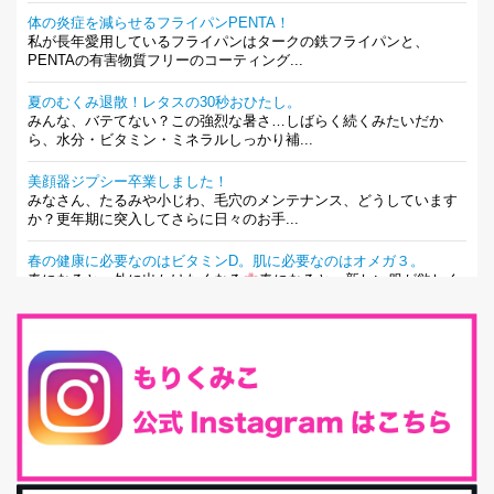
体の炎症を減らせるフライパンPENTA！
私が長年愛用しているフライパンはタークの鉄フライパンと、
PENTAの有害物質フリーのコーティング...
夏のむくみ退散！レタスの30秒おひたし。
みんな、バテてない？この強烈な暑さ…しばらく続くみたいだか
ら、水分・ビタミン・ミネラルしっかり補...
美顔器ジプシー卒業しました！
みなさん、たるみや小じわ、毛穴のメンテナンス、どうしています
か？更年期に突入してさらに日々のお手...
春の健康に必要なのはビタミンD。肌に必要なのはオメガ３。
春になると、外に出かけたくなる
春になると、新しい服が欲しく
なる。春になると、新しい自分になりた...
とにもかくにも現代人に足りないのは水溶性食物繊維！
最近、グラノーラ迷子になっていた私です。が、と〜〜〜っても美
味しくて栄養たっぷりのグラノーラを発...
腸活は「食事」だけだと思っていませんか？私の腸活完全版！
腸内環境を整えることは、健康維持の中でいっちばん大事！だと私
は思っています。 ヒトの免...