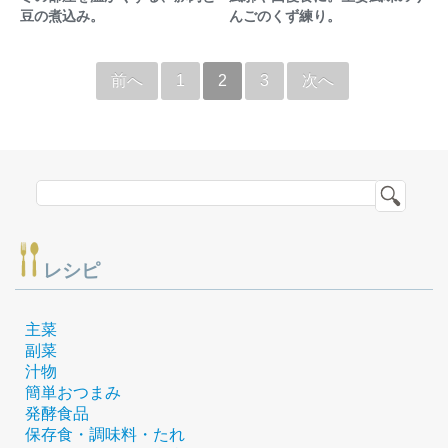
豆の煮込み。
んごのくず練り。
前へ
1
2
3
次へ
レシピ
主菜
副菜
汁物
簡単おつまみ
発酵食品
保存食・調味料・たれ