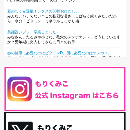
PENTAの有害物質フリーのコーティング...
夏のむくみ退散！レタスの30秒おひたし。
みんな、バテてない？この強烈な暑さ…しばらく続くみたいだか
ら、水分・ビタミン・ミネラルしっかり補...
美顔器ジプシー卒業しました！
みなさん、たるみや小じわ、毛穴のメンテナンス、どうしています
か？更年期に突入してさらに日々のお手...
春の健康に必要なのはビタミンD。肌に必要なのはオメガ３。
春になると、外に出かけたくなる
春になると、新しい服が欲しく
なる。春になると、新しい自分になりた...
とにもかくにも現代人に足りないのは水溶性食物繊維！
最近、グラノーラ迷子になっていた私です。が、と〜〜〜っても美
味しくて栄養たっぷりのグラノーラを発...
腸活は「食事」だけだと思っていませんか？私の腸活完全版！
腸内環境を整えることは、健康維持の中でいっちばん大事！だと私
は思っています。 ヒトの免...
iHerb特大セール終了間近！みんな何買う？
最近お風呂上がりの炭酸水をシリカシリカにしているんだけど確か
に髪と爪が丈夫になった気がする。炭酸...