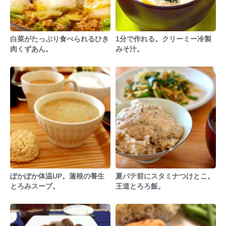
白菜がたっぷり食べられるひき
1分で作れる。クリーミー冷製
肉くずあん。
みそ汁。
ぽかぽか体温UP。蓮根の養生
夏バテ前にスタミナつけとこ。
とろみスープ。
王道とろろ飯。