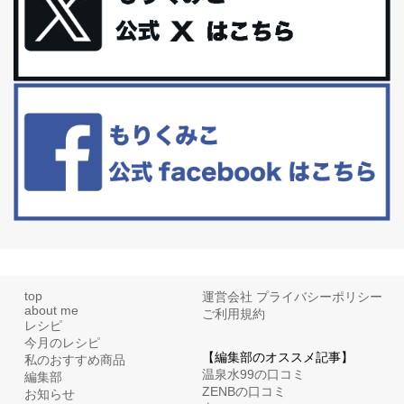
体に優しい、私のふるさと納税５選。
今回は、最近毎回定期的に購入している「楽天ふるさと納税」の返
礼品トップ５を紹介します。今までいろ...
更年期を穏やかに乗りきるために今できる５つのこと。
アラフィフからの体と心の整え方。 私も気づけばアラフィフ、これ
といった更年期症状はまだ...
top
運営会社
プライバシーポリシー
about me
ご利用規約
レシピ
今月のレシピ
【編集部のオススメ記事】
私のおすすめ商品
温泉水99の口コミ
編集部
ZENBの口コミ
お知らせ