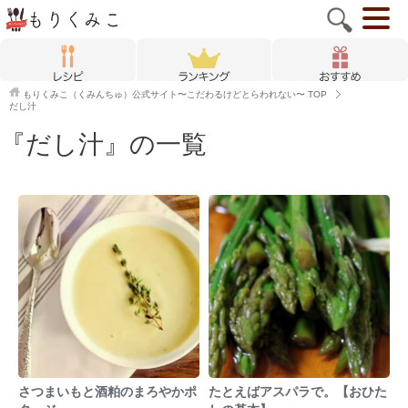
もりくみこ（くみんちゅ）公式サイト〜こだわるけどとらわれない〜
TOP
だし汁
『だし汁』の一覧
さつまいもと酒粕のまろやかポ
たとえばアスパラで。【おひた