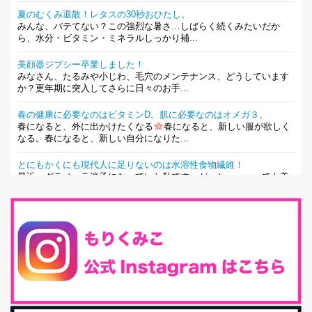
夏のむくみ退散！レタスの30秒おひたし。
みんな、バテてない？この強烈な暑さ…しばらく続くみたいだか
ら、水分・ビタミン・ミネラルしっかり補...
美顔器ジプシー卒業しました！
みなさん、たるみや小じわ、毛穴のメンテナンス、どうしています
か？更年期に突入してさらに日々のお手...
春の健康に必要なのはビタミンD。肌に必要なのはオメガ３。
春になると、外に出かけたくなる
春になると、新しい服が欲しく
なる。春になると、新しい自分になりた...
とにもかくにも現代人に足りないのは水溶性食物繊維！
最近、グラノーラ迷子になっていた私です。が、と〜〜〜っても美
味しくて栄養たっぷりのグラノーラを発...
腸活は「食事」だけだと思っていませんか？私の腸活完全版！
腸内環境を整えることは、健康維持の中でいっちばん大事！だと私
は思っています。 ヒトの免...
iHerb特大セール終了間近！みんな何買う？
最近お風呂上がりの炭酸水をシリカシリカにしているんだけど確か
に髪と爪が丈夫になった気がする。炭酸...