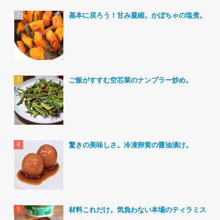
基本に戻ろう！甘み凝縮。かぼちゃの塩煮。
ご飯がすすむ空芯菜のナンプラー炒め。
驚きの美味しさ。冷凍卵黄の醤油漬け。
材料これだけ。気負わない本場のティラミス。