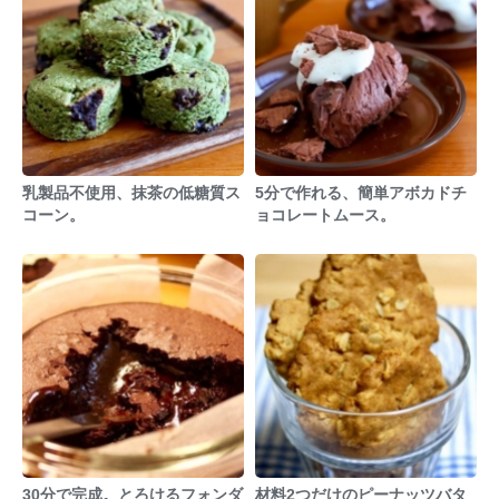
乳製品不使用、抹茶の低糖質ス
5分で作れる、簡単アボカドチ
コーン。
ョコレートムース。
30分で完成。とろけるフォンダ
材料2つだけのピーナッツバタ