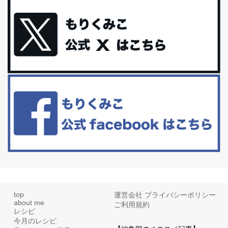
体に優しい、私のふるさと納税５選。
今回は、最近毎回定期的に購入している「楽天ふるさと納税」の返
礼品トップ５を紹介します。今までいろ...
更年期を穏やかに乗りきるために今できる５つのこと。
アラフィフからの体と心の整え方。 私も気づけばアラフィフ、これ
といった更年期症状はまだ...
白髪・美容・免疫力、現代人に足りないのは海藻！
たまに食べたくなる組み合わせ、海苔の佃煮＆チーズトーストにオ
リーブオイルorごま油をたらす。&n...
top
運営会社
プライバシーポリシー
about me
ご利用規約
レシピ
今月のレシピ