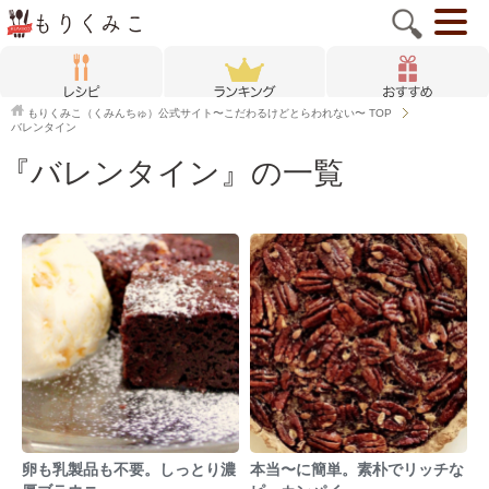
もりくみこ（くみんちゅ）公式サイト〜こだわるけどとらわれない〜
TOP
バレンタイン
『バレンタイン』の一覧
卵も乳製品も不要。しっとり濃
本当〜に簡単。素朴でリッチな